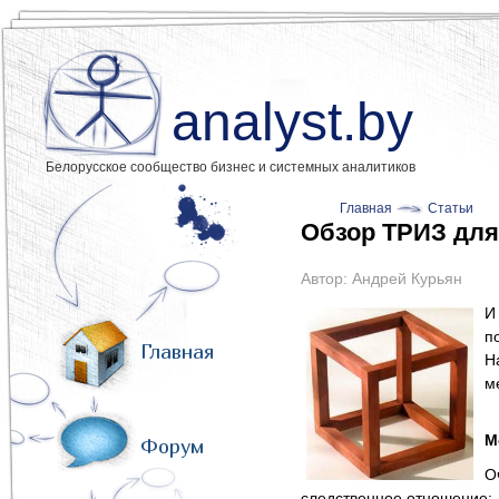
analyst.by
Белорусское сообщество бизнес и системных аналитиков
Главная
Статьи
Обзор ТРИЗ для
Автор:
Андрей Курьян
И
п
Главная
Н
м
М
Форум
О
следственное отношение: