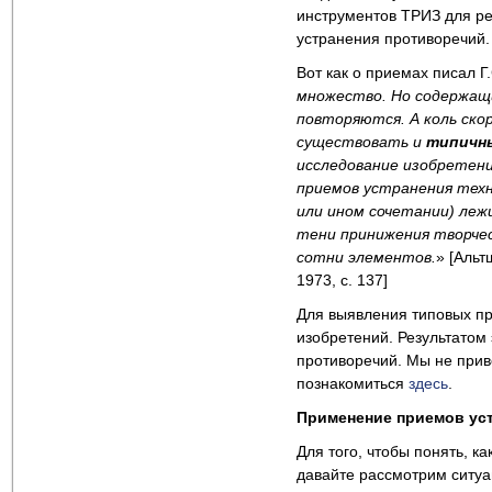
инструментов ТРИЗ для р
устранения противоречий.
Вот как о приемах писал Г
множество. Но содержащи
повторяются. А коль ск
существовать и
типичны
исследование изобретен
приемов устранения техн
или ином сочетании) леж
тени принижения творчест
сотни элементов.
» [Альт
1973, с. 137]
Для выявления типовых пр
изобретений. Результатом
противоречий. Мы не при
познакомиться
здесь
.
Применение приемов уст
Для того, чтобы понять, 
давайте рассмотрим ситуа