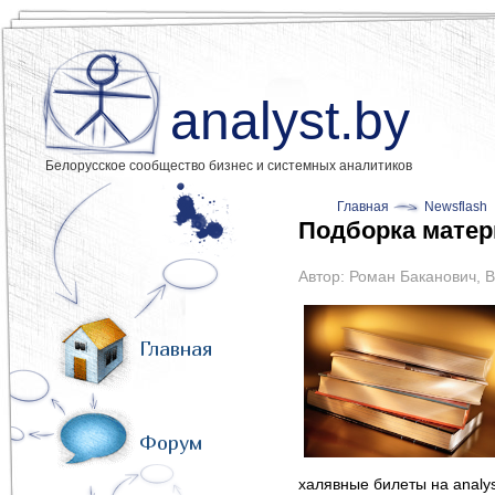
analyst.by
Белорусское сообщество бизнес и системных аналитиков
Главная
Newsflash
Подборка матер
Автор:
Роман Баканович
,
B
Главная
Форум
халявные билеты на analy