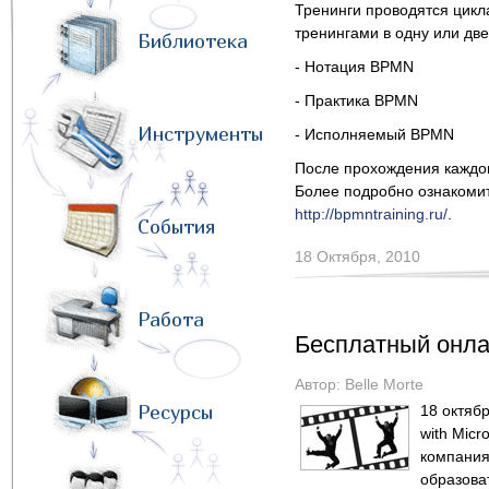
Тренинги проводятся цикл
тренингами в одну или дв
Библиотека
- Нотация BPMN
- Практика BPMN
Инструменты
- Исполняемый BPMN
После прохождения каждог
Более подробно ознакомит
http://bpmntraining.ru/
.
События
18 Октября, 2010
Работа
Бесплатный онла
Автор:
Belle Morte
Ресурсы
18 октябр
with Micr
компани
образова