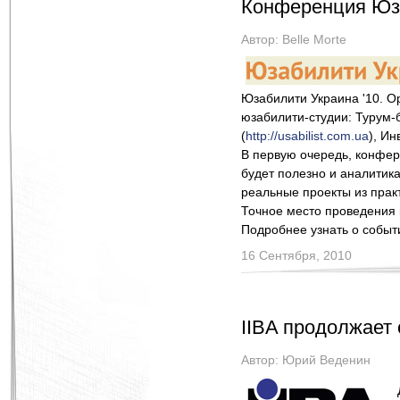
Конференция Юза
Автор:
Belle Morte
Юзабилити Украина '10.
О
юзабилити-студии: Турум-
(
http://usabilist.com.ua
), Ин
В первую очередь, конфер
будет полезно и аналитик
реальные проекты из прак
Точное место проведения 
Подробнее узнать о событ
16 Сентября, 2010
IIBA продолжает
Автор:
Юрий Веденин