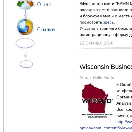
О нас
Silver, автор книги "BPMN 
рассказывает о важности
и блок-схемами и о месте
посмотреть
здесь
.
Участие в тренинге беспла
Ссылки
регистрационную форму д
12 Октября, 2010
Wisconsin Busine
Автор:
Belle Morte
5 Октяб
конфере
Организа
Analysis
Все, ко
лично, 
http://
option=com_content&view=a