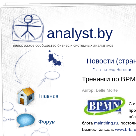
analyst.by
Белорусское сообщество бизнес и системных аналитиков
Новости (стра
Главная
Новости
Тренинги по BPM
Автор:
Belle Morte
Главная
С о
про
обл
Форум
блога
mainthing.ru
, постоя
Бизнес-Консоль
www.b-k.r