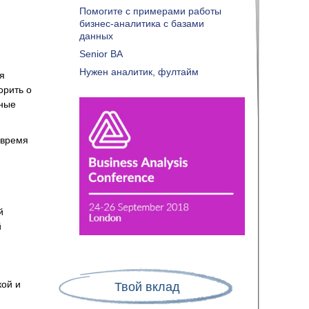
Помогите с примерами работы
бизнес-аналитика с базами
данных
Senior BA
Нужен аналитик, фултайм
я
орить о
ьные
 время
й
й
кой и
Твой вклад