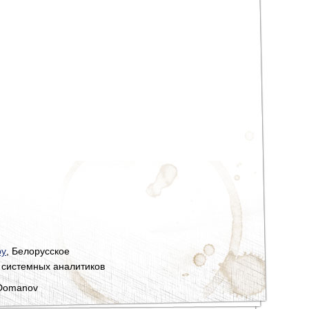
by
, Белорусское
 системных аналитиков
 Domanov