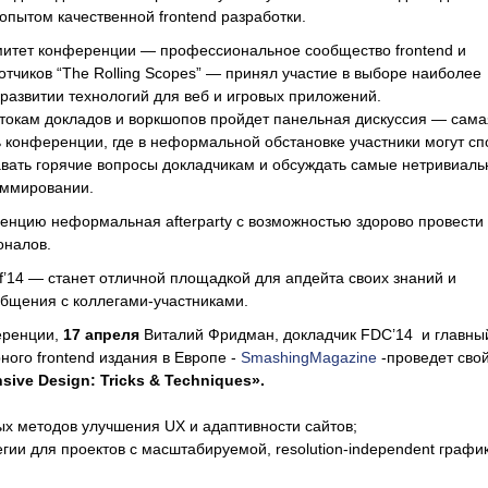
опытом качественной frontend разработки.
итет конференции — профессиональное сообщество frontend и
ботчиков “The Rolling Scopes” — принял участие в выборе наиболее
 развитии технологий для веб и игровых приложений.
отокам докладов и воркшопов пройдет панельная дискуссия — сама
 конференции, где в неформальной обстановке участники могут сп
авать горячие вопросы докладчикам и обсуждать самые нетривиал
аммировании.
енцию неформальная afterparty с возможностью здорово провести
оналов.
f’14 — станет отличной площадкой для апдейта своих знаний и
бщения с коллегами-участниками.
еренции,
17 апреля
Виталий Фридман, докладчик FDC’14 и главны
ного frontend издания в Европе -
SmashingMagazine
-проведет сво
sive
Design
:
Tricks
&
Techniques
».
ых методов улучшения UX и адаптивности сайтов;
егии для проектов с масштабируемой, resolution-independent графи