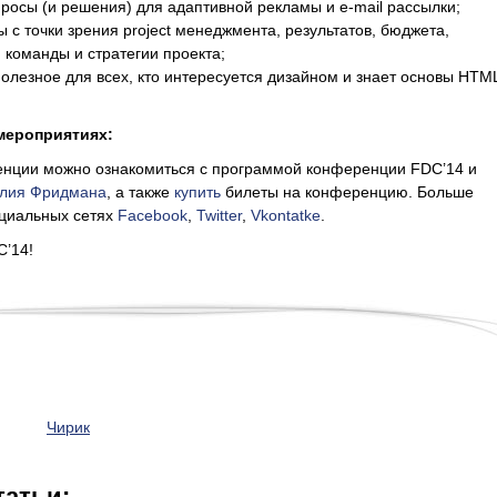
просы (и решения) для адаптивной рекламы и e-mail рассылки;
ы с точки зрения project менеджмента, результатов, бюджета,
 команды и стратегии проекта;
полезное для всех, кто интересуется дизайном и знает основы HTM
мероприятиях:
нции можно ознакомиться с программой конференции FDC’14 и
алия Фридмана
, а также
купить
билеты на конференцию. Больше
циальных сетях
Facebook
,
Twitter
,
Vkontatke
.
C’14!
Чирик
татьи: