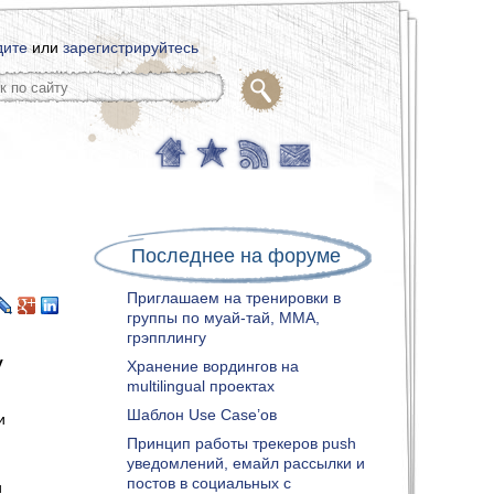
дите
или
зарегистрируйтесь
Последнее на форуме
Приглашаем на тренировки в
группы по муай-тай, ММА,
грэпплингу
v
Хранение вордингов на
multilingual проектах
Шаблон Use Case’ов
и
Принцип работы трекеров push
уведомлений, емайл рассылки и
постов в социальных с
и