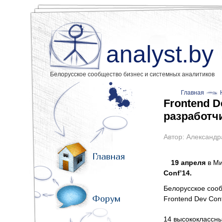
analyst.by
Белорусское сообщество бизнес и системных аналитиков
Главная
Frontend D
разработч
Автор:
Александр
Главная
19 апреля
в Ми
Conf’14.
Белорусское сооб
Форум
Frontend Dev Con
14 высококлассны