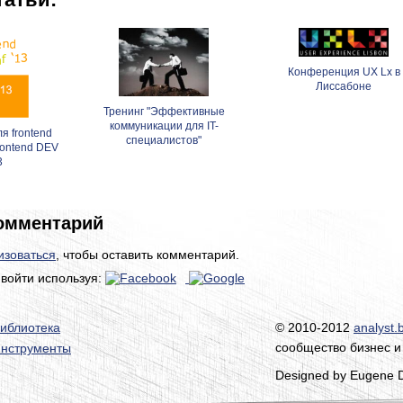
Конференция UX Lx в
Лиссабоне
Тренинг "Эффективные
коммуникации для IT-
я frontend
специалистов"
rontend DEV
3
омментарий
изоваться
, чтобы оставить комментарий.
войти используя:
иблиотека
© 2010-2012
analyst.
сообщество бизнес и
нструменты
Designed by Eugene