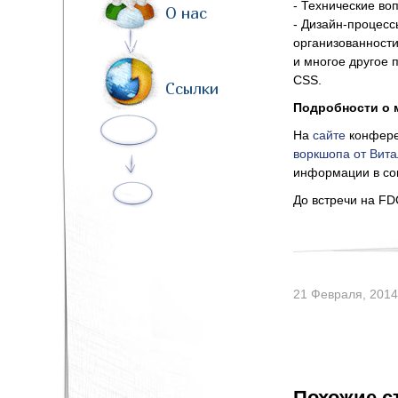
- Технические во
О нас
- Дизайн-процесс
организованности
и многое другое 
CSS.
Ссылки
Подробности о 
На
сайте
конфере
воркшопа от Вит
информации в со
До встречи на FD
21 Февраля, 2014
Похожие с