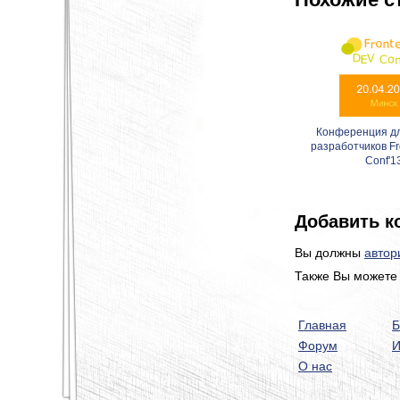
Конференция дл
разработчиков F
Conf'1
Добавить к
Вы должны
автор
Также Вы можете 
Главная
Б
Форум
И
О нас