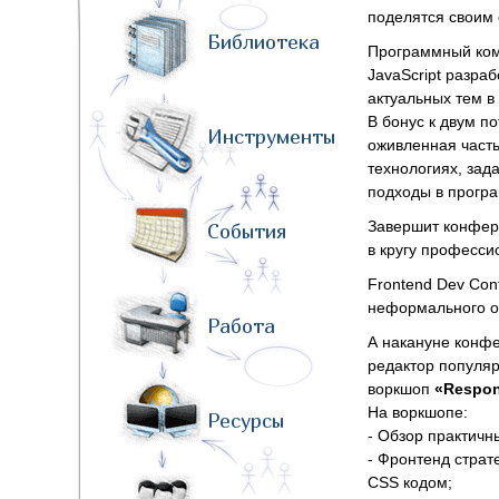
поделятся своим 
Библиотека
Программный ком
JavaScript разра
актуальных тем в
В бонус к двум п
Инструменты
оживленная часть
технологиях, зад
подходы в прогр
Завершит конфер
События
в кругу професси
Frontend Dev Con
неформального о
Работа
А накануне конф
редактор популяр
воркшоп
«
Respon
На воркшопе:
Ресурсы
- Обзор практичн
- Фронтенд страт
СSS кодом;