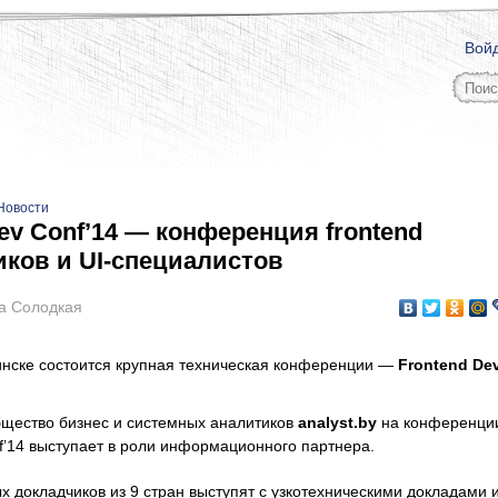
Вой
Новости
ev Conf’14 — конференция frontend
иков и UI-специалистов
а Солодкая
нске состоится крупная техническая конференции —
Frontend De
щество бизнес и системных аналитиков
analyst.by
на конференци
f’14 выступает в роли информационного партнера.
х докладчиков из 9 стран выступят с узкотехническими докладами 