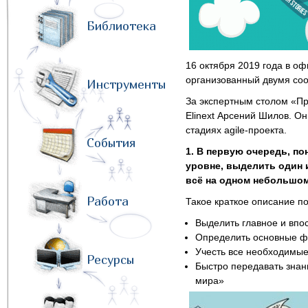
Библиотека
16 октября 2019 года в о
организованный двумя с
Инструменты
За экспертным столом «Пр
Elinext Арсений Шилов. О
стадиях agile-проекта.
События
1. В первую очередь, по
уровне, выделить один 
всё на одном небольшом
Работа
Такое краткое описание п
Выделить главное и впос
Определить основные фу
Учесть все необходимые
Ресурсы
Быстро передавать знани
мира»