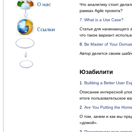
О нас
Что аналитику стоит дела
рамках Agile проекта?
7. What is a Use Case?
Ссылки
Статья для начинающего ан
что такое вариант использ
8.
Be Master of Your Domai
Автор делится своим шабл
Юзабилити
1.
Building a Better User Ex
Описание интересной улов
итоге пользовательское в
2.
Are You Putting the Hom
О том, зачем и как мы пр
«домой».
3.
Проектируем пользовате