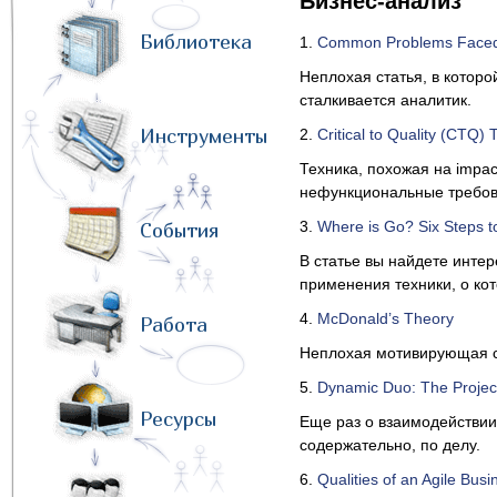
Бизнес-анализ
Библиотека
1.
Common Problems Faced b
Неплохая статья, в которо
сталкивается аналитик.
Инструменты
2.
Critical to Quality (CTQ) 
Техника, похожая на impa
нефункциональные требов
3.
Where is Go? Six Steps t
События
В статье вы найдете интер
применения техники, о ко
4.
McDonald’s Theory
Работа
Неплохая мотивирующая ст
5.
Dynamic Duo: The Projec
Ресурсы
Еще раз о взаимодействии
содержательно, по делу.
6.
Qualities of an Agile Busi