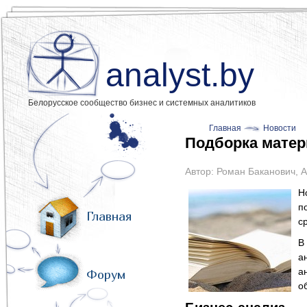
analyst.by
Белорусское сообщество бизнес и системных аналитиков
Главная
Новости
Подборка матер
Автор:
Роман Баканович
,
А
Н
п
Главная
с
В
а
а
Форум
о