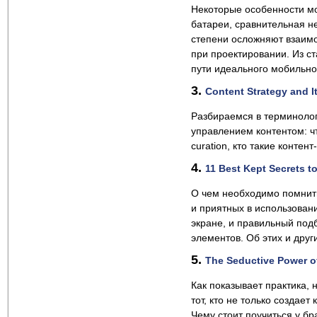
Некоторые особенности мо
батареи, сравнительная н
степени осложняют взаимо
при проектировании. Из ст
пути идеального мобильног
3.
Content Strategy and I
Разбираемся в терминолог
управлением контентом: что
curation, кто такие контен
4.
11 Best Kept Secrets to
О чем необходимо помнить
и приятных в использован
экране, и правильный под
элементов. Об этих и друг
5.
The Seductive Power of
Как показывает практика,
тот, кто не только создает
Чему стоит поучиться у б