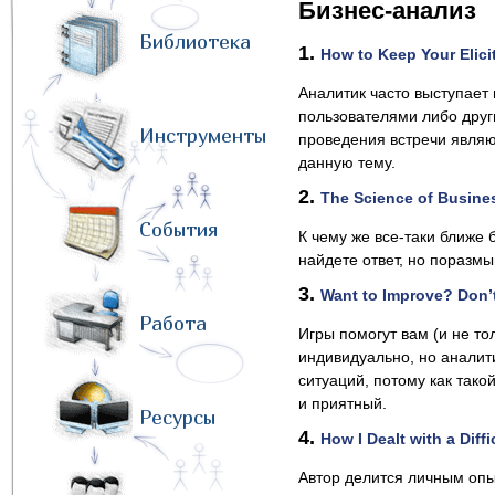
Бизнес-анализ
Библиотека
1.
How to Keep Your Elici
Аналитик часто выступает
пользователями либо дру
Инструменты
проведения встречи являю
данную тему.
2.
The Science of Busine
События
К чему же все-таки ближе б
найдете ответ, но поразмы
3.
Want to Improve? Don’
Работа
Игры помогут вам (и не то
индивидуально, но аналити
ситуаций, потому как тако
и приятный.
Ресурсы
4.
How I Dealt with a Diff
Автор делится личным оп