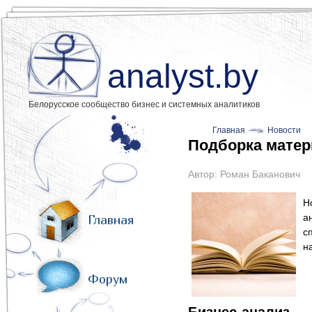
analyst.by
Белорусское сообщество бизнес и системных аналитиков
Главная
Новости
Подборка матер
Автор:
Роман Баканович
Н
а
Главная
с
н
Форум