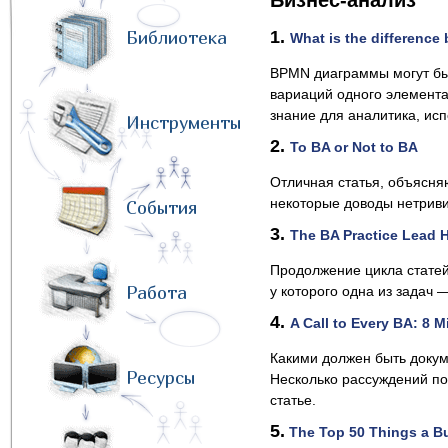
Бизнес-анализ
Библиотека
1.
What is the difference
BPMN диаграммы могут бы
вариаций одного элемента
знание для аналитика, ис
Инструменты
2.
To BA or Not to BA
Отличная статья, объясня
некоторые доводы нетриви
События
3.
The BA Practice Lead 
Продолжение цикла статей
Работа
у которого одна из задач
4.
A Call to Every BA: 8 
Какими должен быть докум
Ресурсы
Несколько рассуждений по
статье.
5.
The Top 50 Things a Bu