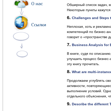
О нас
Обширный список задач, к
Некоторые пункты кажутся
6.
Challenges and Steps 
Ссылки
Неплохая, хоть и рекламна
компетенций по бизнес-ана
говорит о «пространстве д
7.
Business Analysis for 
В книге, судя по описанию,
улучшить процесс бизнес-
эту книгу прочитать.
8.
What are multi-instanc
Продолжаем углублять сво
активности, повторяющиес
выполнение условий. Одна
отдельного объяснения, ч
9.
Describe the different