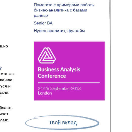
Помогите с примерами работы
бизнес-аналитика с базами
данных
Senior BA
Нужен аналитик, фултайм
ушно
у
,
тета как
ованию
ться и
дали.
область
чает
лая:
Твой вклад