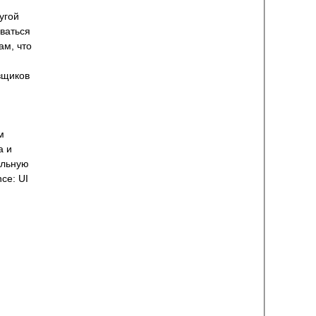
угой
оваться
ам, что
вщиков
м
а и
ельную
ce: UI