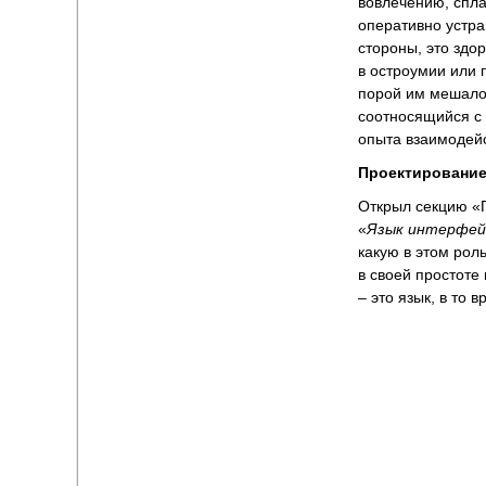
вовлечению, спла
оперативно устра
стороны, это здо
в остроумии или 
порой им мешало:
соотносящийся с 
опыта взаимодей
Проектировани
Открыл секцию «
«
Язык интерфей
какую в этом рол
в своей простоте 
– это язык, в то в