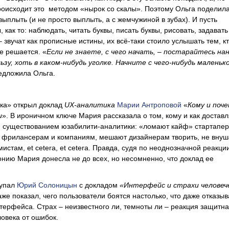
оисходит это методом «нырок со скалы». Поэтому Ольга поделил
выплыть (и не просто выплыть, а с жемчужиной в зубах). И пусть
 как то: наблюдать, читать буквы, писать буквы, рисовать, задавать
 звучат как прописные истины, их всё-таки стоило услышать тем, кт
не решается. «
Если не знаете, с чего начать, – постарайтесь на
ьзу, хоть в каком-нибудь уголке. Начните с чего-нибудь маленько
редложила Ольга.
ка» открыл доклад
UX
-аналитика
Марии Антроповой
«
Кому и поче
и
». В ироничном ключе Мария рассказала о том, кому и как достав
м существованием юзабилити-аналитики: «ломают кайф» стартапер
я фрилансерам и компаниям, мешают дизайнерам творить, не вну
стам, et cetera, et cetera. Правда, судя по неоднозначной реакци
онию Мария донесла не до всех, но несомненно, что доклад ее
упал
Юрий Солоницын
с докладом
«Интерфейс и страхи человеч
аже показал, чего пользователи боятся настолько, что даже отказы
нтерфейса. Страх – неизвестного ли, темноты ли – реакция защитна
овека от ошибок.