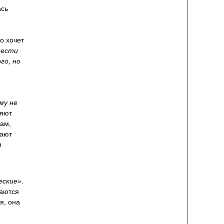
ась
о хочет
нести
го, но
му не
ляют
ам,
шают
и
еские»
.
ваются
я, она