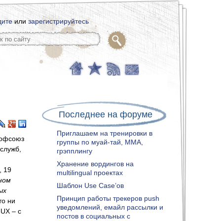
дите
или
зарегистрируйтесь
Последнее на форуме
Приглашаем на тренировки в
рофсоюз
группы по муай-тай, ММА,
 служб,
грэпплингу
Хранение вордингов на
, 19
multilingual проектах
ном
Шаблон Use Case’ов
ых
Принцип работы трекеров push
то ни
уведомлений, емайл рассылки и
 UX – с
постов в социальных с