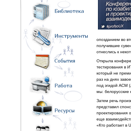
Библиотека
Инструменты
опозданием во вт
получившие суве
отнеслись к неко
События
Открыла конфер
тестирования в 
который не преми
раз на днях зав
Работа
под эгидой АСМ (A
мы: белорусские
Затем речь произ
представил спонс
Ресурсы
проектирования о
еще взаимодейств
«Кто работает в 