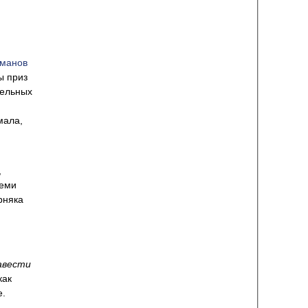
оманов
ы приз
тельных
мала,
,
семи
рняка
авести
как
е.