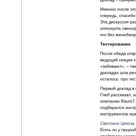
Именно после это
очередь, спасиб
Эта дискуссия ра
откинуть омниг
то без менедже
Тестирование
После обеда откр
ведущий секции ср
«забивают», – та
докладах шла реч
осталось: про те
Первый доклад в
Глеб рассказал, 
компании Raum7. 
подбирался инстр
инструментов при
Светлана Цикоза
Есть ли у приро