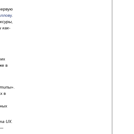
 первую
иллову
.
ксуры,
 как-
них
же в
отипы»
.
х в
нных
та UX.
 —