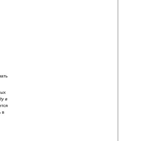
вать
ных
ty в
ется
 в