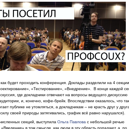
как будет проходить конференция. Доклады разделили на 4 секции
оектирование», «Тестирование», «Внедрение». В конце каждой се
куссия, где докладчики отвечают на вопросы ведущего дискуссию 
удитории, и, конечно, кофе-брейк. Впоследствии оказалось, что та
гает публике не утомляться, а докладчикам – не красть друг у друг
в силу своей природы затягивались, график всё равно нарушался).
численных секций, выступила
Ольга Павлова
с небольшой речью
. «Введение» в том смысле, как люди в эту область попадают, а, по