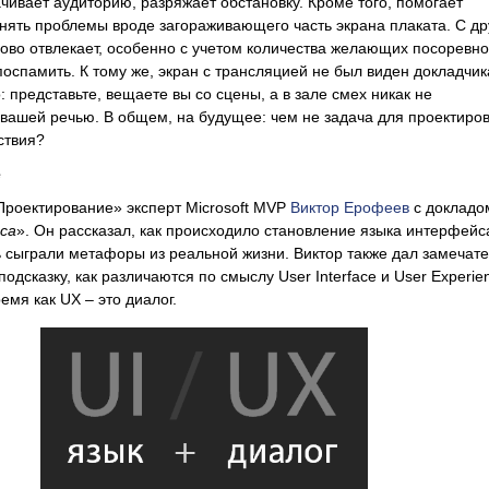
чивает аудиторию, разряжает обстановку. Кроме того, помогает
нять проблемы вроде загораживающего часть экрана плаката. С др
рово отвлекает, особенно с учетом количества желающих посоревн
поспамить. К тому же, экран с трансляцией не был виден докладчик
 представьте, вещаете вы со сцены, а в зале смех никак не
вашей речью. В общем, на будущее: чем не задача для проектиро
ствия?
е
Проектирование» эксперт Microsoft MVP
Виктор Ерофеев
с докладо
са
». Он рассказал, как происходило становление языка интерфейс
ь сыграли метафоры из реальной жизни. Виктор также дал замечат
подсказку, как различаются по смыслу User Interface и User Experien
ремя как UX – это диалог.