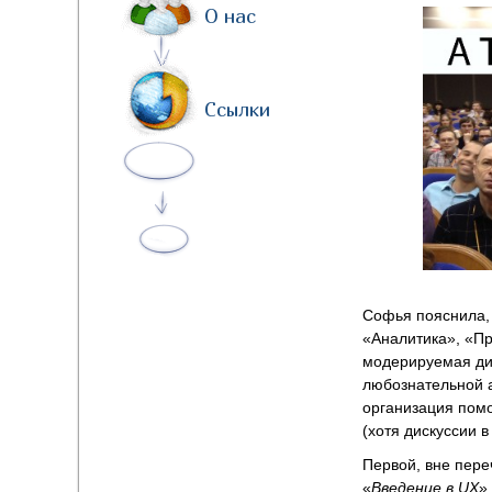
О нас
Ссылки
Софья пояснила, 
«Аналитика», «Пр
модерируемая дис
любознательной а
организация помо
(хотя дискуссии 
Первой, вне пере
«
Введение в
UX
»