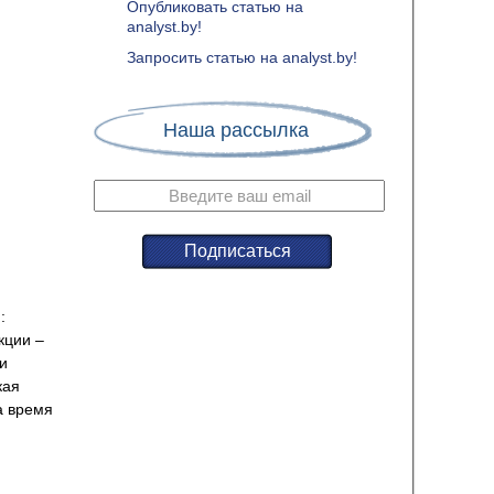
Опубликовать статью на
analyst.by!
Запросить статью на analyst.by!
Наша рассылка
:
кции –
и
кая
а время