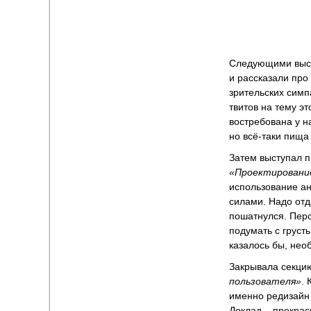
Следующими выст
и рассказали про
зрительских симп
твитов на тему э
востребована у н
но всё-таки пищ
Затем выступал 
«Проектировани
использование ан
силами. Надо отд
пошатнулся. Пер
подумать с груст
казалось бы, не
Закрывала секц
пользователя»
. 
именно редизайн 
Доклад – прекра