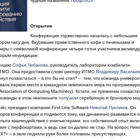
чудным названием
ПрофсоUX
.
Открытие
Конференция торжественно началась с небольшим
ором часу дня. Вкусившие приветственного кофе с печеньками и
ниры с символикой конференции четыре сотни участников великод
торым неурядицам.
енцию
Софья Чебанова
, руководитель лаборатории юзабилити-
ИТМО. Она предоставила слово ректору ИТМО
Владимиру Васильев
нул похвастаться – а кто бы не стал? – тем, что команда универси
оевала первое место в командном чемпионате мира по программир
ssociation of Computing Machinery). Кстати, не преминем похваста
 команды в этом чемпионате
получили
серебряную и бронзовую ме
нёс президент компании First Line Software
Николай Пунтиков
. Он
оров конференции и подивился тому, как динамично развивается 
пыта взаимодействия с компьютерами: его собственный опыт вклю
ие с перфокартами, а ведь сам он далеко не стар. На вопрос Нико
UX?» – в зале подняли руки более половины присутствующих.