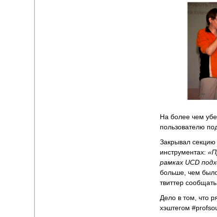
На более чем уб
пользователю по
Закрывал секцию
инструментах:
«П
рамках UCD подх
больше, чем было
твиттер сообщать 
Дело в том, что 
хэштегом #profso