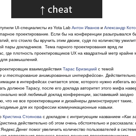
упили UI-специалисты из Yota Lab
Антон Иванов
и
Александр Кот
 парное проектирование. Если бы на конференции разыгрывался б
атий, его стоило бы вручить этим двоим, судя по количеству умили
той пары докладчиков. Тема парного проектирования вряд ли
ас, где плотность проектировщиков UX на квадратный метр крайне 
а для размышлений.
проектировщик взаимодействия
Тарас Бризицкий
с темой
е и тестирование анимированных интерфейсов».
Действительно
имации в интерфейсах считается злом, которого нужно избегать в
ать должное Тарасу, после его доклада авторитет этого мифа наве
сонально мой любимый доклад конференции, заставивший заодно
ью, что не все проектировщики и дизайнеры демонстрируют такие,
обходимые для их профессии коммуникационные навыки.
ию
Кристина Стоянова
с докладом с интригующим названием
«Как з
Кристина действительно об этом очень обстоятельно и рассказала: 
Яндекс.Денег помог увеличить количество пользователей в систем
сная иллюстрация процесса поиска решения проектировщиками.