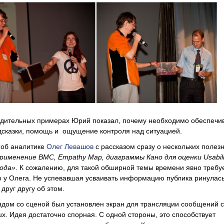
едительных примерах Юрий показал, почему необходимо обеспечи
дсказки, помощь и ощущение контроля над ситуацией.
 об аналитике
Олег Левашов
с рассказом сразу о нескольких полез
рименение BMC, Empathy Map, диаграммы Кано для оценки Usabili
ода»
. К сожалению, для такой обширной темы времени явно требу
 у Олега. Не успевавшая усваивать информацию публика ринулась
друг другу об этом.
рядом со сценой был установлен экран для трансляции сообщений с
ux. Идея достаточно спорная. С одной стороны, это способствует