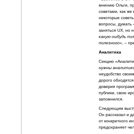
мнению Ольги, пр
советами, как же 
некоторые советы,
вопросы, думать –
заняться UX, но 
какую-нибудь пол
полезного
», – п
Аналитика
Секцию «Аналити
нужны аналитик
неудобство свои
дорого обходятс
доверия программи
публики, свою ир
запомнился.
Следующим выст
Он рассказал и д
от конкретного и
предохраняет чел