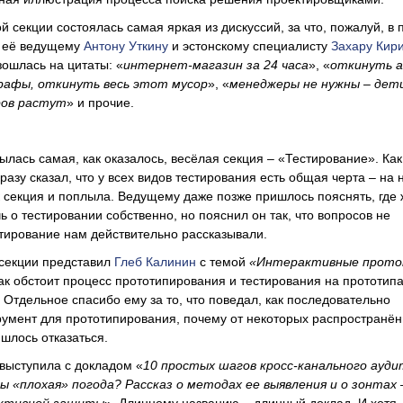
й секции состоялась самая яркая из дискуссий, за что, пожалуй, в
о её ведущему
Антону Уткину
и эстонскому специалисту
Захару Кир
зошлась на цитаты: «
интернет-магазин за 24 часа
», «
откинуть а
рафы, откинуть весь этот мусор
», «
менеджеры не нужны – дети
ров растут
» и прочие.
ылась самая, как оказалось, весёлая секция – «Тестирование». Как
азу сказал, что у всех видов тестирования есть общая черта – на 
к секция и поплыла. Ведущему даже позже пришлось пояснять, где 
ь о тестировании собственно, но пояснил он так, что вопросов не
стирование нам действительно рассказывали.
 секции представил
Глеб Калинин
с темой
«Интерактивные прот
как обстоит процесс прототипирования и тестирования на прототипа
Отдельное спасибо ему за то, что поведал, как последовательно
умент для прототипирования, почему от некоторых распространё
шлось отказаться.
выступила с докладом «
10 простых шагов кросс-канального ауди
ды «плохая» погода? Рассказ о методах ее выявления и о зонтах