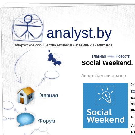
analyst.by
Белорусское сообщество бизнес и системных аналитиков
Главная
Новости
Social Weekend
Автор:
Администратор
2
к
Главная
к
ж
в
ф
Форум
А
и