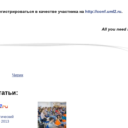
егистрироваться в качестве участника на
http://conf.uml2.ru
.
All you need 
Чирик
татьи:
тический
- 2013