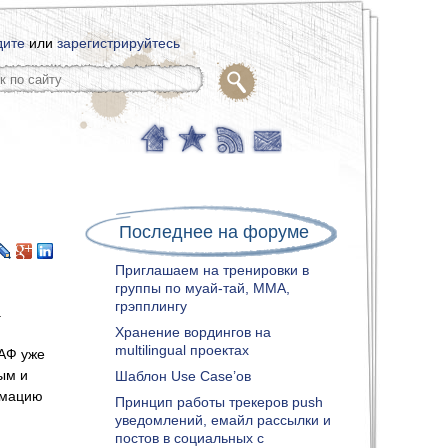
дите
или
зарегистрируйтесь
Последнее на форуме
Приглашаем на тренировки в
группы по муай-тай, ММА,
грэпплингу
.
Хранение вордингов на
multilingual проектах
ЛАФ уже
ым и
Шаблон Use Case’ов
рмацию
Принцип работы трекеров push
уведомлений, емайл рассылки и
постов в социальных с