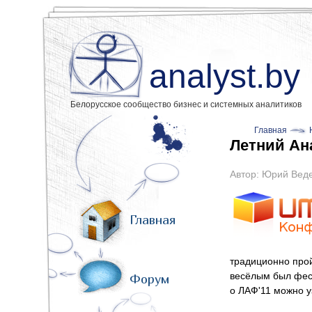
analyst.by
Белорусское сообщество бизнес и системных аналитиков
Главная
Летний Ан
Автор:
Юрий Вед
Главная
традиционно прой
весёлым был фес
Форум
о ЛАФ'11 можно уз