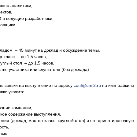
знес-аналитики,
ектов,
 и ведущие разработчики,
ровщики.
кладом – 45 минут на доклад и обсуждение темы,
р-класс – до 1,5 часов,
углый стол – до 1,5 часов.
стве участника или слушателя (без доклада)
ь заявки на выступление по адресу
conf@uml2.ru
на имя Байкина
явке укажите:
вание компании,
ткое содержание выступления,
ния (доклад, мастер-класс, круглый стол) и его ориентировочную
ость,
ные.