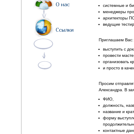
О нас
системные и би
менеджеры про
архитекторы ПО
ведущие тести
Ссылки
Приглашаем Вас:
выступить с до
провести масте
организовать кр
и просто в каче
Просим отправлят
Александра. В за
ФИО,
должность, наз
название и кра
форму выступле
продолжительн
контактные дан