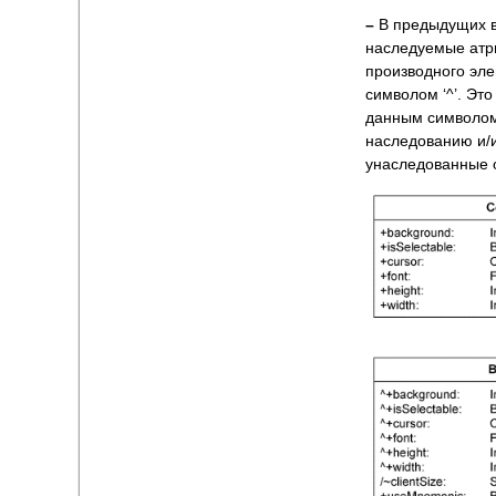
–
В предыдущих в
наследуемые атри
производного эле
символом ‘^’. Это
данным символом)
наследованию и/и
унаследованные 