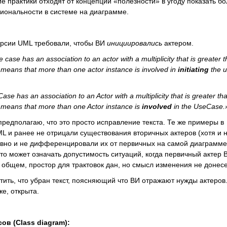
ие практики отходят от концепции «полезности» в угоду показать б
иональности в системе на диаграмме.
сии UML требовали, чтобы ВИ
инициировались
актером.
case has an association to an actor with a multiplicity that is greater 
it means that more than one actor instance is involved in
initiating
the 
e has an association to an Actor with a multiplicity that is greater th
it means that more than one Actor instance is
involved
in the UseCase.
предполагаю, что это просто исправление текста. Те же примеры в
 и ранее не отрицали существования вторичных актеров (хотя и 
явно и не дифференцировали их от первичных на самой диаграмме
это может означать допустимость ситуаций, когда первичный актер 
 общем, простор для трактовок дан, но смысл изменения не донесе
етить, что убран текст, поясняющий что ВИ отражают нужды актеров
же, открыта.
ов (
Class diagram):