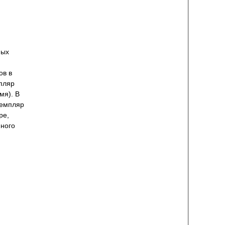
ных
ов в
мпляр
мя). В
земпляр
ре,
много