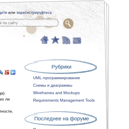
дите
или
зарегистрируйтесь
Рубрики
UML-программирование
Схемы и диаграммы
Wireframes and Mockups
а).
мо ли
Requirements Management Tools
тности,
Последнее на форуме