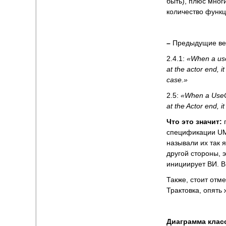
быть), плюс мног
количество функц
–
Предыдущие вер
2.4.1:
«When a use 
at the actor end, 
case.»
2.5:
«When a UseCas
at the Actor end, 
Что это значит:
спецификации UML
называли их так 
другой стороны, 
инициирует ВИ. В
Также, стоит отм
Трактовка, опять 
Диаграмма класс