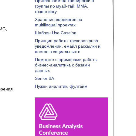
Приглашаем на тренировки в
группы по муай-тай, ММА,
грэпплингу
Хранение вордингов на
multilingual проектах
OMG,
Шаблон Use Case’ов
Принцип работы трекеров push
уведомлений, емайл рассылки и
постов в социальных с
Помогите с примерами работы
бизнес-аналитика с базами
данных
Senior BA
Нужен аналитик, фултайм
 зрения