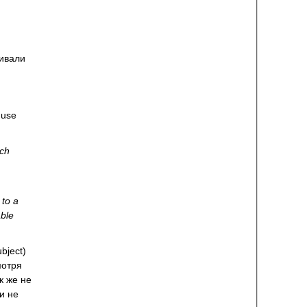
чивали
 use
ich
to a
able
bject)
мотря
к же не
и не