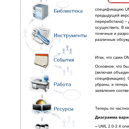
спецификацию U
Библиотека
предыдущей верс
переработана) ‒ 
осуществить. В к
точечные и разр
Инструменты
различные обсужд
Итак, что сами O
События
Основное, что бы
(включая объедин
спецификацию). C
Работа
убраны, и теперь
заявления соотве
Ресурсы
Теперь по частно
Диаграмма вари
–
UML 2.0-2.4 опи