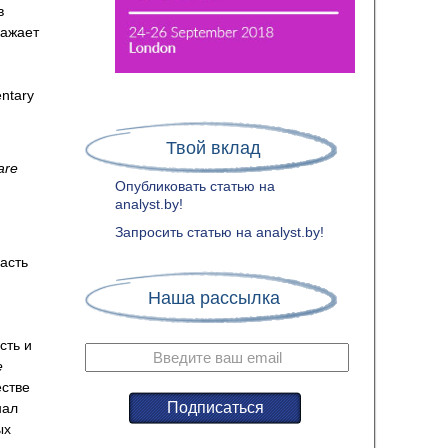
в
ражает
ntary
Твой вклад
are
Опубликовать статью на
analyst.by!
Запросить статью на analyst.by!
асть
Наша рассылка
сть и
e
естве
нал
ых