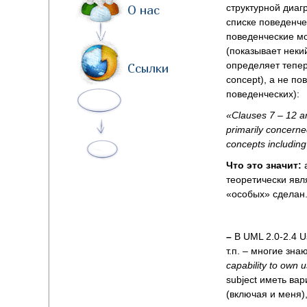
структурной диаг
О нас
списке поведенче
поведенческие м
(показывает нек
определяет тепер
Ссылки
concept), а не п
поведенческих):
«Clauses 7 – 12 ar
primarily concerne
concepts includin
Что это значит:
а
теоретически явл
«особых» сделан
–
В UML 2.0-2.4 U
т.п. – многие зна
capability to own 
subject иметь ва
(включая и меня),