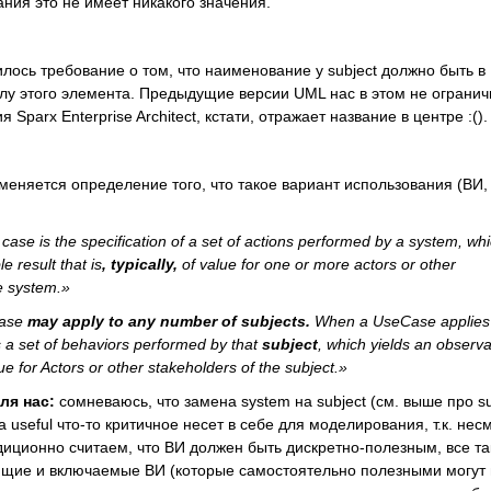
ния это не имеет никакого значения.
лось требование о том, что наименование у subject должно быть в
лу этого элемента. Предыдущие версии UML нас в этом не ограни
 Sparx Enterprise Architect, кстати, отражает название в центре :().
меняется определение того, что такое вариант использования (ВИ,
case is the specification of a set of actions performed by a system, wh
e result that is
, typically,
of value for one or more actors or other
e system.»
Case
may apply to any number of subjects.
When a UseCase applies 
es a set of behaviors performed by that
subject
, which yields an observ
alue for Actors or other stakeholders of the subject.»
ля нас:
сомневаюсь, что замена system на subject (см. выше про su
l на useful что-то критичное несет в себе для моделирования, т.к. нес
адиционно считаем, что ВИ должен быть дискретно-полезным, все та
щие и включаемые ВИ (которые самостоятельно полезными могут 