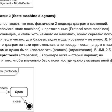
ояний
(State machine diagrams):
ное, знают, что есть фактически 2 подвида диаграмм состояний:
havioral state machines) и протокольные (Protocol state machines).
 очевидна, и чтобы хоть немного ее нащупать, нужно серьезно пок
тя, если честно, для базовых задач моделирования ‒ не нужно J). Р
что диаграмма таки протокольная, а не поведенческая, рядом с на
амке нужно было использовать {protocol} (ограничение). В UML 2.5
«
protocol
»
(стереотип). В примере ниже – старый вариант, но
ля того, чтобы визуально было понятно, где нужно указывать иной 