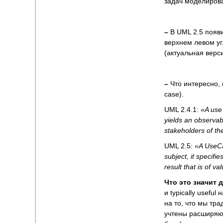
задач моделирова
–
В UML 2.5 появи
верхнем левом уг
(актуальная версия
–
Что интересно, 
case).
UML 2.4.1:
«A use 
yields an observabl
stakeholders of th
UML 2.5:
«A Use
subject, it specifi
result that is of v
Что это значит д
и typically usefu
на то, что мы тр
учтены расширяю