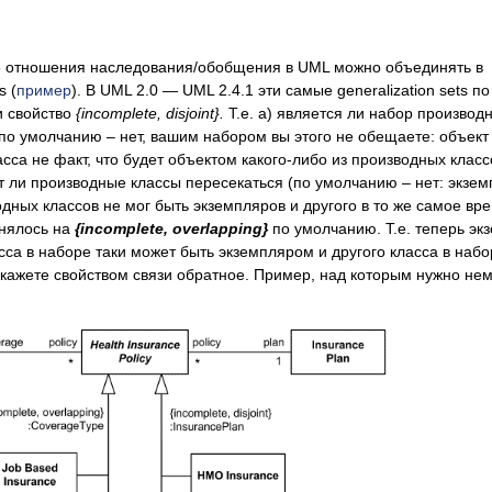
 отношения наследования/обобщения в UML можно объединять в
s (
пример
). В UML 2.0 — UML 2.4.1 эти самые generalization sets по
 свойство
{
incomplete
,
disjoint
}
.
Т.е. а) является ли набор производ
по умолчанию – нет, вашим набором вы этого не обещаете: объект
сса не факт, что будет объектом какого-либо из производных класс
ут ли производные классы пересекаться (по умолчанию ‒ нет: экзе
одных классов не мог быть экземпляров и другого в то же самое вре
енялось на
{
incomplete
,
overlapping
}
по умолчанию. Т.е. теперь эк
сса в наборе таки может быть экземпляром и другого класса в набо
кажете свойством связи обратное. Пример, над которым нужно не