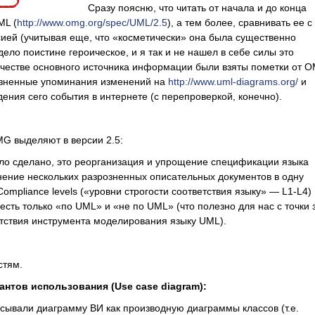
Сразу поясню, что читать от начала и до конца
ML (
http://www.omg.org/spec/UML/2.5
), а тем более, сравнивать ее с
ией (учитывая еще, что «косметически» она была существенно
дело поистине героическое, и я так и не нашел в себе силы это
ачестве основного источника информации были взяты пометки от 
озненные упоминания изменений на
http://www.uml-diagrams.org/
и
ения сего события в интернете (с перепроверкой, конечно).
MG выделяют в версии 2.5:
ло сделано, это реорганизация и упрощение спецификации языка
ение нескольких разрозненных описательных документов в одну
ompliance levels («уровни строгости соответствия языку» — L1-L4)
 есть только «по UML» и «не по UML» (что полезно для нас с точки
тствия инструмента моделирования языку UML).
стям.
антов использования (
Use
case
diagram):
сывали диаграмму ВИ как производную диаграммы классов (т.е.