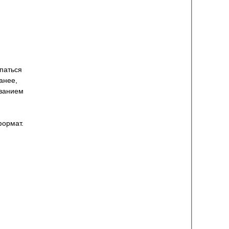
опаться
анее,
званием
формат.