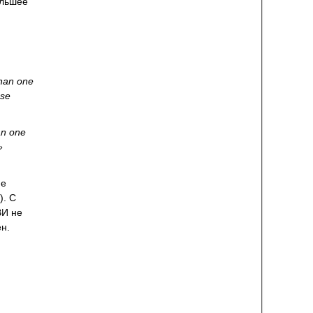
ольшее
than one
use
an one
»
не
). С
ВИ не
н.
.