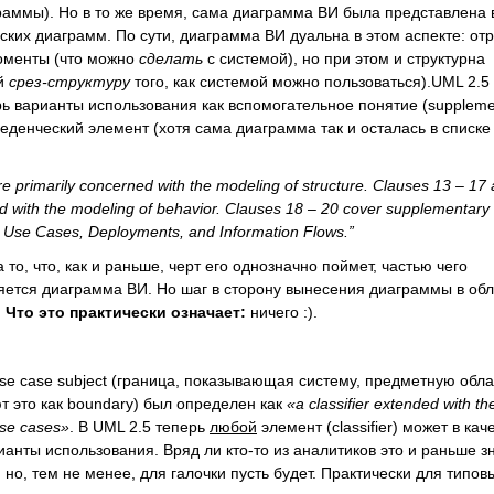
раммы). Но в то же время, сама диаграмма ВИ была представлена 
ских диаграмм. По сути, диаграмма ВИ дуальна в этом аспекте: от
оменты (что можно
сделать
с системой), но при этом и структурна
ий
срез-структуру
того, как системой можно пользоваться).UML 2.5
ь варианты использования как вспомогательное понятие (suppleme
оведенческий элемент (хотя сама диаграмма так и осталась в списке
e primarily concerned with the modeling of structure. Clauses 13 – 17 
d with the modeling of behavior. Clauses 18 – 20 cover supplementary
g Use Cases, Deployments, and Information Flows.”
 то, что, как и раньше, черт его однозначно поймет, частью чего
яется диаграмма ВИ. Но шаг в сторону вынесения диаграммы в обл
.
Что это практически означает:
ничего :).
se case subject (граница, показывающая систему, предметную обла
ют это как boundary) был определен как
«a classifier extended with th
use cases»
. В UML 2.5 теперь
любой
элемент (classifier) может в кач
рианты использования. Вряд ли кто-то из аналитиков это и раньше з
 но, тем не менее, для галочки пусть будет. Практически для типов