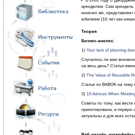
В 2002 году C Джордже
кренделем. Сам крендель
Библиотека
конечно же, представляет
юбилеем (10 лет как-никак
Теория
Инструменты
Бизнес
-
анализ
:
1)
Your lack of planning do
Случалось ли вам внезапн
События
на весь день? Статья имен
2)
The Value of Reusable R
Статья по BABOK на тему 
Работа
3)
10 Advices When Meeting 
Советы по тому, как вести
ориентирована, в первую 
Ресурсы
актуальны и для всех оста
Веб
-
дизайн
,
интерфейс