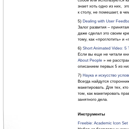
собой или используются к
знает хоть одно из них, э
к столу, не помешает, в ч
5)
Dealing with User Feedb
Залог развития – принятая
даже сделал это своим кре
тому, как «проглотить» и 
6)
Short Animated Video: 5
Если вы еще не читали кн
About People
» не расстраи
описанием первых 5 из них
7)
Наука и искусство усло
Всегда найдутся сторонник
макетировать. Для тех, кт
том, как макетировать пра
занятного дела.
Инструменты
Freebie: Academic Icon Set