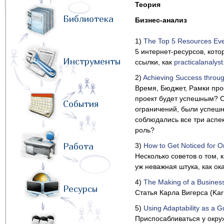
Теория
Библиотека
Бизнес-анализ
1)
The Top 5 Resources Eve
5 интернет-ресурсов, кото
Инструменты
ссылки, как
practicalanalys
2)
Achieving Success throu
Время, Бюджет, Рамки прое
проект будет успешным? С
События
ограничений, были успешн
соблюдались все три аспек
роль?
Работа
3)
How to Get Noticed for O
Несколько советов о том, 
уж неважная штука, как ок
4)
The Making of a Business
Ресурсы
Статья Карла Вигерса (Karl
5)
Using Adaptability as a G
Приспосабливаться у окру