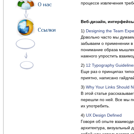
процессе извлечения треб
О нас
Веб-дизайн, интерфейсы
Ссылки
1)
Designing the Team Expe
Довольно часто мы думаем
забываем о применении в 
понимание образа мышлен
намного упростить взаимо
2)
12 Typography Guideline
Еще раз о принципах типог
приятно, написано гайдлай
3)
Why Your Links Should Ne
В этой статье рассказывае
перешли по ней. Все мы по
их употребить.
4)
UX Design Defined
Говоря об опыте взаимод
архитектура, визуальный 