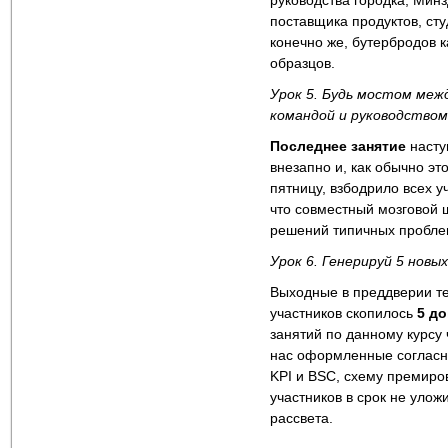
руководства городка, Минз
поставщика продуктов, сту
конечно же, бутербродов 
образцов.
Урок 5. Будь мостом меж
командой и руководством
Последнее занятие
насту
внезапно и, как обычно эт
пятницу, взбодрило всех уч
что совместный мозговой 
решений типичных проблем
Урок 6. Генерируй 5 новы
Выходные в преддверии те
участников скопилось
5 д
занятий по данному курсу 
нас оформленные согласн
KPI и BSC, схему премиро
участников в срок не уло
рассвета.