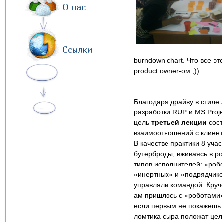
О нас
Ссылки
burndown chart. Что все э
product owner-ом ;)).
Благодаря драйву в стиле 
разработки RUP и MS Proj
цель
третьей лекции
сост
взаимоотношений с клиент
В качестве практики 8 уча
бутерброды, вживаясь в ро
типов исполнителей: «робо
«инертных» и «подрядчико
управляли командой. Круч
ам пришлось с «роботами
если первым не покажешь 
ломтика сыра положат цел