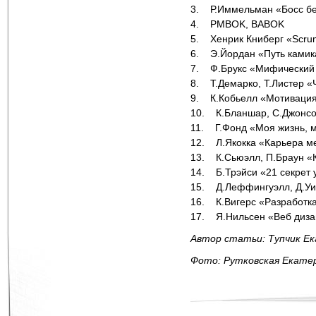
3. Р.Иммельман «Босс б
4. PMBOK, BABOK
5. Хенрик Книберг «Scrum
6. Э.Йордан «Путь камик
7. Ф.Брукс «Мифический 
8. Т.Демарко, Т.Листер 
9. К.Кобьелл «Мотивация
10. К.Бланшар, С.Джонс
11. Г.Фонд «Моя жизнь, 
12. Л.Якокка «Карьера м
13. К.Сьюэлл, П.Браун «
14. Б.Трэйси «21 секрет
15. Д.Леффингуэлл, Д.Уи
16. К.Вигерс «Разработк
17. Я.Нильсен «Веб диза
Автор статьи: Тупчик Е
Фото: Рутковская Екатер