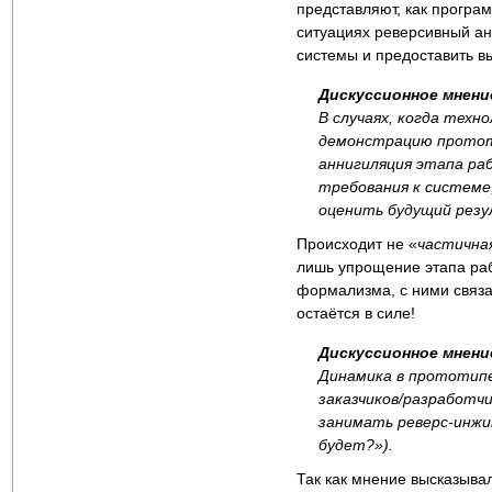
представляют, как програм
ситуациях реверсивный ан
системы и предоставить в
Дискуссионное мнени
В случаях, когда тех
демонстрацию протот
аннигиляция этапа ра
требования к системе
оценить будущий рез
Происходит не «
частична
лишь упрощение этапа ра
формализма, с ними связа
остаётся в силе!
Дискуссионное мнени
Динамика в прототипе
заказчиков/разработч
занимать реверс-инжи
будет?»).
Так как мнение высказыва