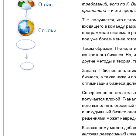
О нас
требований, если по К. В
прототипа –
и это предл
Т. е. получается, что в эт
входящего в команду разр
Ссылки
программная система в ра
под уже более-менее гот
Таким образом, IT-аналити
конкретного бизнеса. Но, 
другие методы и теория, т
Задача IT-бизнес-аналитик
бизнеса, а также нужд и 
оптимизации бизнеса долж
Совершенно не желательно
получается плохой IT-ана
него выполнять огромный 
и никудышный бизнес-анал
решениями может навреди
К сказанному можно доба
включая реверсивный инж