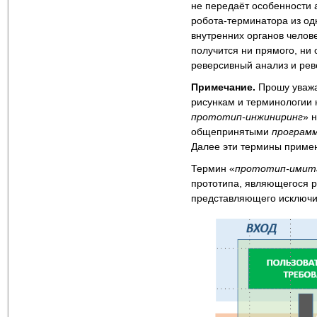
не передаёт особенности 
робота-терминатора из о
внутренних органов челове
получится ни прямого, ни о
реверсивный анализ и рев
Примечание.
Прошу уважа
рисункам и терминологии 
прототип-инжиниринг
» 
общепринятыми
програм
Далее эти термины примен
Термин «
прототип-имит
прототипа, являющегося р
представляющего исключит