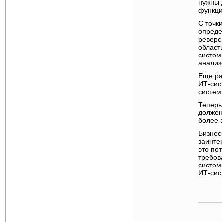
нужны 
функци
С точк
опреде
реверс
област
систем
анализ
Еще ра
ИТ-сис
систем
Теперь
должен
более 
Бизнес
заинте
это по
требов
систем
ИТ-сис