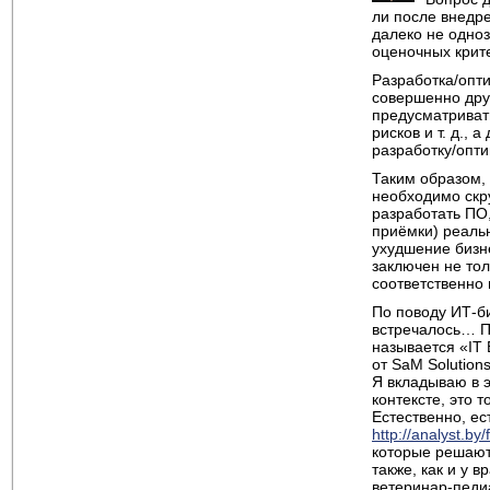
ли после внедре
далеко не одноз
оценочных крите
Разработка/опт
совершенно друг
предусматриват
рисков и т. д.,
разработку/опт
Таким образом, 
необходимо скру
разработать ПО
приёмки) реальн
ухудшение бизне
заключен не тол
соответственно
По поводу ИТ-би
встречалось… П
называется «IT B
от SaM Solutions 
Я вкладываю в 
контексте, это 
Естественно, ес
http://analyst.b
которые решают
также, как и у в
ветеринар-педи