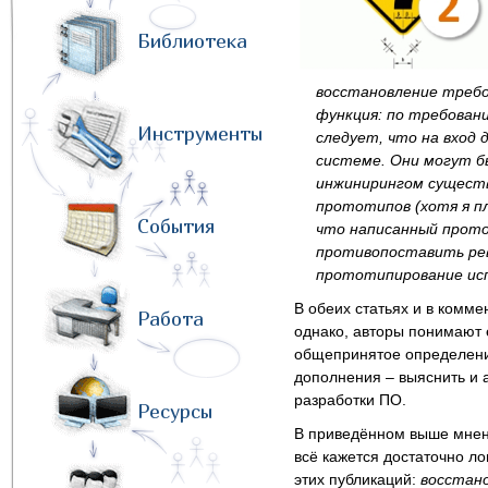
Библиотека
восстановление требо
функция: по требован
Инструменты
следует, что на вход 
системе. Они могут бы
инжинирингом существ
прототипов (хотя я п
События
что написанный прот
противопоставить реве
прототипирование исп
В обеих статьях и в комме
Работа
однако, авторы понимают 
общепринятое определени
дополнения – выяснить и 
разработки ПО.
Ресурсы
В приведённом выше мнени
всё кажется достаточно л
этих публикаций:
восстано