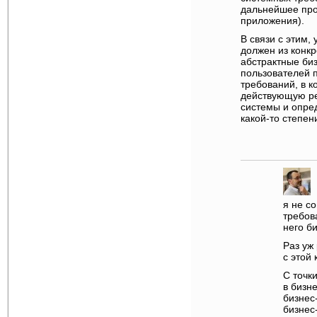
дальнейшее про
приложения).
В связи с этим,
должен из конк
абстрактные биз
пользователей 
требований, в к
действующую ре
системы и опред
какой-то степен
я не с
требов
него б
Раз уж
с этой
С точк
в бизн
бизнес
бизнес