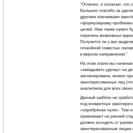
“Отлично, я полагаю, что
Большое спасибо за уделе
другими ключевыми заинт
«формулировку проблемы»
целей. Нам также нужно б
перечень возможных вариа
Получится ли у вас выдели
спокойной совестью сможем
в верном направлении.”
На этом этапе мы начинае
«закидывать удочку» на д
запланирована, можно при
заинтересованных лиц (чт
аналитиков для всех своих
Данный шаблон не сработа
под конкретных заинтерес
«серебряная пуля». Тем н
привлекают на ранней ст
должно исходить от руково
заинтересованным лицам н