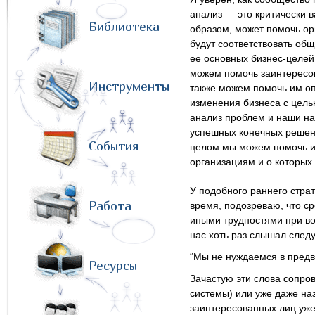
анализ — это критически 
Библиотека
образом, может помочь о
будут соответствовать общ
ее основных бизнес-целей
можем помочь заинтересо
Инструменты
также можем помочь им оп
изменения бизнеса с цел
анализ проблем и наши на
успешных конечных решений
События
целом мы можем помочь из
организациям и о которых
У подобного раннего страт
Работа
время, подозреваю, что ср
иными трудностями при во
нас хоть раз слышал сле
“Мы не нуждаемся в предва
Ресурсы
Зачастую эти слова сопро
системы) или уже даже на
заинтересованных лиц уже