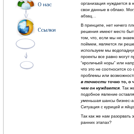
организация нуждается в 
О нас
свои данные в облако. Могу
абзац…
В принципе, нет ничего пл
Ссылки
решения имеют место быть
том, что, если мы не знае
поймем, является ли реш
используем мы водопадную 
проекты все равно могут 
“кроличьей норы” или нап
что это не соотносится со
проблемы или возможност
в точности
точно то, о 
чем он нуждается
. Так 
подобное явление оставля
уменьшая
шансы бизнес-ан
Ситуация с курицей и яйц
Так как же нам разорвать 
ранних этапах?