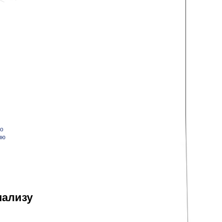
о
лю
нализу