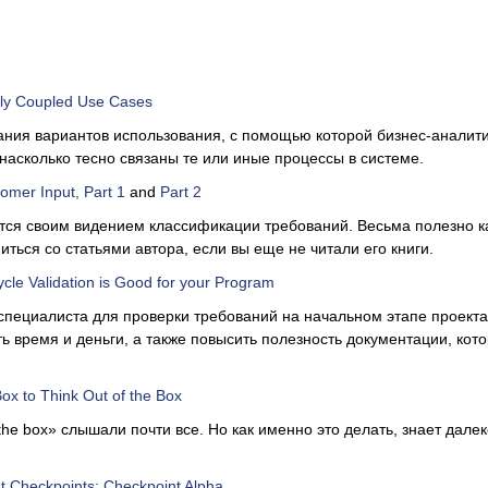
ly Coupled Use Cases
ния вариантов использования, с помощью которой бизнес-аналит
 насколько тесно связаны те или иные процессы в системе.
tomer Input, Part 1
and
Part 2
тся своим видением классификации требований. Весьма полезно к
ться со статьями автора, если вы еще не читали его книги.
ycle Validation is Good for your Program
пециалиста для проверки требований на начальном этапе проект
ь время и деньги, а также повысить полезность документации, кот
Box to Think Out of the Box
the box» слышали почти все. Но как именно это делать, знает далек
t Checkpoints: Checkpoint Alpha