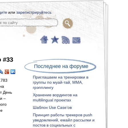
дите
или
зарегистрируйтесь
 #33
Последнее на форуме
Приглашаем на тренировки в
1783
группы по муай-тай, ММА,
на
грэпплингу
т День
Хранение вордингов на
и –
multilingual проектах
ного
Шаблон Use Case’ов
не
Принцип работы трекеров push
уведомлений, емайл рассылки и
постов в социальных с