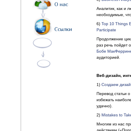
О нас
Аналитик, как и 
необходимые, что
6)
Top 10 Things 
Ссылки
Participate
Продолжение цикл
раз речь пойдет 
Бобе МакФеррине
аудиторией.
Веб-дизайн, ин
1)
Создаем дизай
Перевод статьи о
избежать наиболе
удачно).
2)
Mistakes to Take
Многим из нас пр
действиям («Попр