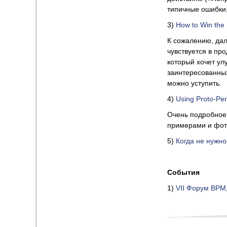
типичные ошибки,
3)
How to Win the 
К сожалению, дал
чувствуется в про
который хочет ул
заинтересованных
можно уступить.
4)
Using Proto-Per
Очень подробное 
примерами и фо
5)
Когда не нужн
События
1)
VII Форум BPM