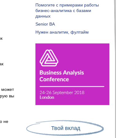
Помогите с примерами работы
бизнес-аналитика с базами
данных
Senior BA
Нужен аналитик, фултайм
ик
ак
а может
орую вы
о не
Твой вклад