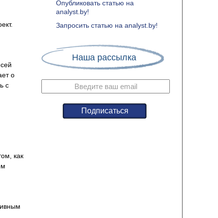
Опубликовать статью на
analyst.by!
ект.
Запросить статью на analyst.by!
Наша рассылка
 сей
ает о
ь с
ом, как
ом
тивным