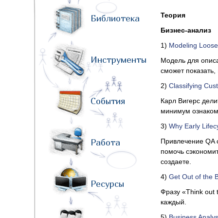
Теория
Библиотека
Бизнес
-
анализ
1)
Modeling Loose
Инструменты
Модель для описа
сможет показать,
2)
Classifying Cus
События
Карл Вигерс дели
минимум ознакоми
3)
Why Early Lifec
Работа
Привлечение QA с
помочь сэкономит
создаете.
4)
Get Out of the 
Ресурсы
Фразу «Think out 
каждый.
5)
Business Analys