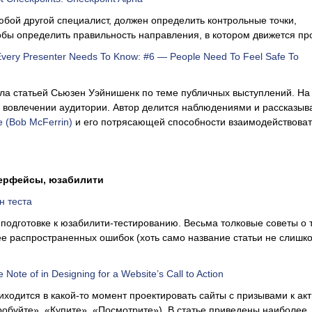
любой другой специалист, должен определить контрольные точки,
бы определить правильность направления, в котором движется про
Every Presenter Needs To Know: #6 — People Need To Feel Safe To
а статьей Сьюзен Уэйнишенк по теме публичных выступлений. На
о вовлечении аудитории. Автор делится наблюдениями и рассказыв
 (Bob McFerrin)
и его потрясающей способности взаимодействоват
терфейсы, юзабилити
н теста
 подготовке к юзабилити-тестированию. Весьма толковые советы о т
е распространенных ошибок (хоть само название статьи не слишк
 Note of in Designing for a Website’s Call to Action
иходится в какой-то момент проектировать сайты с призывами к ак
обуйте», «Купите», «Посмотрите»). В статье приведены наиболее