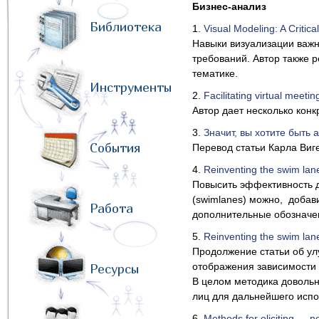
Бизнес-анализ
Библиотека
1.
Visual Modeling: A Critical
Навыки визуализации важн
требований. Автор также 
тематике.
Инструменты
2.
Facilitating virtual meetin
Автор дает несколько кон
3.
Значит, вы хотите быть
События
Перевод статьи Карла Виге
4.
Reinventing the swim lan
Повысить эффективность 
(swimlanes) можно, добави
Работа
дополнительные обозначе
5.
Reinventing the swim lan
Продолжение статьи об ул
отображения зависимости 
Ресурсы
В целом методика довольн
лиц для дальнейшего испо
6.
Methods for eliciting — 