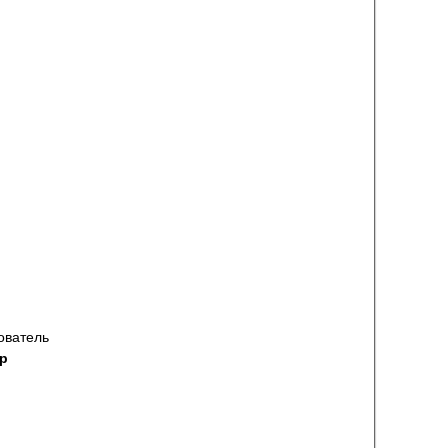
ователь
р