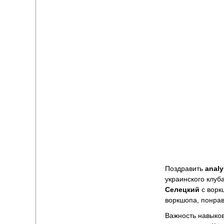
Поздравить
analy
украинского клуб
Селецкий
с ворк
воркшопа, понра
Важность навыко