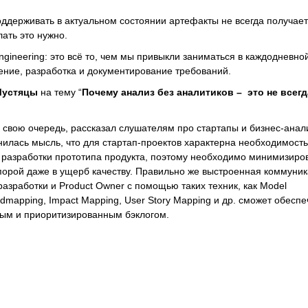
оддерживать в актуальном состоянии артефакты не всегда получае
лать это нужно.
ngineering: это всё то, чем мы привыкли заниматься в каждодневно
ение, разработка и документирование требований.
Мустяцы
на тему “
Почему анализ без аналитиков – это не всегд
 свою очередь, рассказал слушателям про стартапы и бизнес-анал
нилась мысль, что для стартап-проектов характерна необходимость
 разработки прототипа продукта, поэтому необходимо минимизиро
орой даже в ущерб качеству. Правильно же выстроенная коммуни
азработки и Product Owner с помощью таких техник, как Model
dmapping, Impact Mapping, User Story Mapping и др. сможет обеспе
ным и приоритизированным бэклогом.