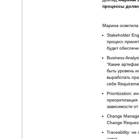
процессы должны
Марина осветила
Stakeholder En
процесс принят
будет обеспечи
Business Analys
“Какие артефак
быть уровень и
выработать пра
себя Requiremen
Prioritization:
приоритизация 
зависимости от
Change Manage
Change Requests
Traceability: 
ними.