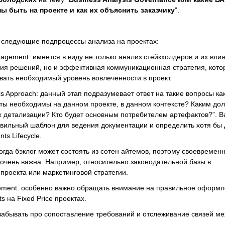
 быть на проекте и как их объяснить заказчику
”.
 следующие подпроцессы анализа на проектах:
gagement: имеется в виду не только анализ стейкхолдеров и их вли
ия решений, но и эффективная коммуникационная стратегия, кото
вать необходимый уровень вовлеченности в проект.
is Approach: данный этап подразумевает ответ на такие вопросы как
ты необходимы на данном проекте, в данном контексте? Каким до
х детализации? Кто будет основным потребителем артефактов?”. 
вильный шаблон для ведения документации и определить хотя бы 
ts Lifecycle.
 иногда бэклог может состоять из сотен айтемов, поэтому своевремен
очень важна. Например, относительно законодательной базы в
 проекта или маркетинговой стратегии.
ment: особенно важно обращать внимание на правильное оформ
 на Fixed Price проектах.
не забывать про сопоставление требований и отслеживание связей м