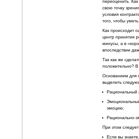
переоценить. Как
свою точку зрени
условия контракт
того, чтобы умет
Как происходит о
центр принятия 
минусы, а в «корз
впоследствии даж
Так как же сдела
положительно? В
Основанием для п
выделить следую
Рациональный а
Эмоциональный 
эмоцию;
Рационально-э
При этом следует
Если вы знаете,