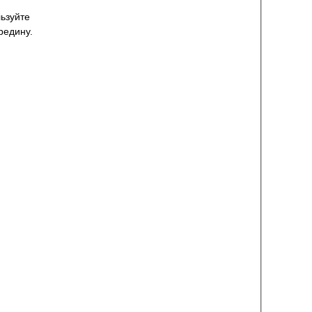
ьзуйте
редину.