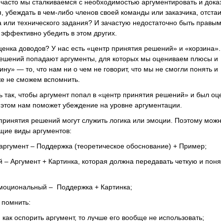
 часто мы сталкиваемся с необходимостью аргументировать и дока
я, убеждать в чем-либо членов своей команды или заказчика, отста
а или технического задания? И зачастую недостаточно быть правы
ь эффективно убедить в этом других.
ценка доводов? У нас есть «центр принятия решений» и «корзина».
решений попадают аргументы, для которых мы оцениваем плюсы и
ину» — то, что нам ни о чем не говорит, что мы не смогли понять и
е не сможем вспомнить.
ть так, чтобы аргумент попал в «центр принятия решений» и был оц
 этом нам поможет убеждение на уровне аргументации.
ринятия решений могут служить логика или эмоции. Поэтому мож
щие виды аргументов:
ргумент – Поддержка (теоретическое обоснование) + Пример;
– Аргумент + Картинка, которая должна передавать четкую и пон
моциональный – Поддержка + Картинка;
 помнить:
 как оспорить аргумент, то лучше его вообще не использовать;