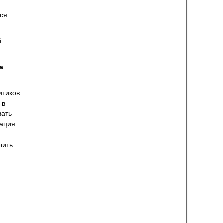
тся
й
а
итиков
 в
вать
кация
чить