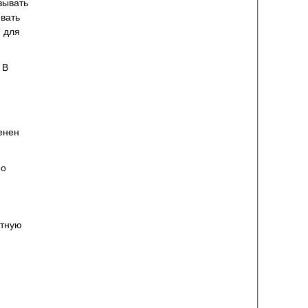
зывать
ивать
м для
 В
енен
но
ятную