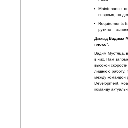
Maintenance: п
вовремя, но де
Requirements E
рутине – выявл
Доклад
Вадима 
плохо
”.
Вадим Мустяца, в
в них. Нам запом
высокой скорости
лишнюю работу, п
между командой р
Development, Roa
команду актуаль