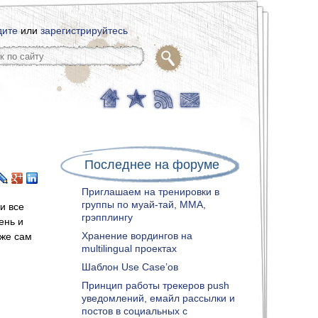
дите
или
зарегистрируйтесь
Последнее на форуме
Приглашаем на тренировки в
группы по муай-тай, ММА,
и все
грэпплингу
ень и
Хранение вордингов на
аже сам
multilingual проектах
Шаблон Use Case’ов
Принцип работы трекеров push
уведомлений, емайл рассылки и
постов в социальных с