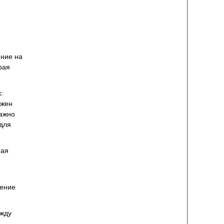
яние на
рая
:
лжен
Важно
для
ная
ление
ежду