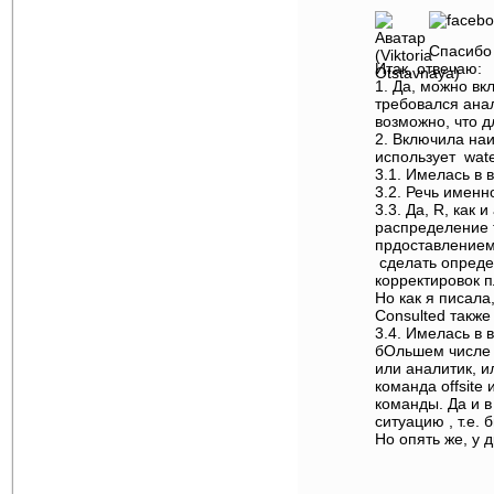
Спасибо 
Итак, отвечаю:
1. Да, можно вк
требовался анал
возможно, что д
2. Включила наи
использует water
3.1. Имелась в
3.2. Речь имен
3.3. Да, R, как 
распределение 
прдоставлением
сделать опреде
корректировок п
Но как я писала
Consulted также
3.4. Имелась в 
бОльшем числе 
или аналитик, и
команда offsite
команды. Да и 
ситуацию , т.е. 
Но опять же, у 