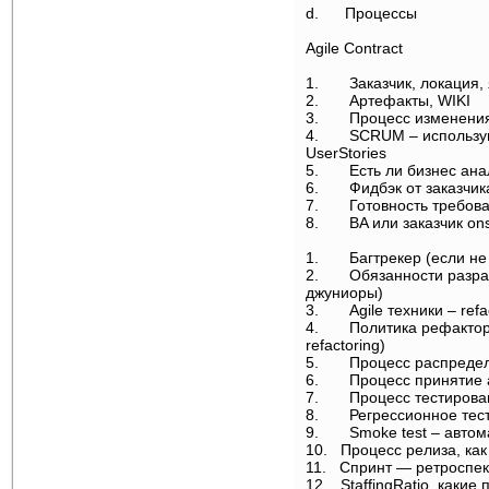
d.
Процессы
i
Agile Contract
i
1.
Заказчик, локация,
2.
Артефакты, WIKI
3.
Процесс изменени
4.
SCRUM – использую
UserStories
5.
Есть ли бизнес ан
6.
Фидбэк от заказчи
7.
Готовность требов
8.
BA или заказчик ons
ii
1.
Багтрекер (если не
2.
Обязанности разра
джуниоры)
3.
Agile техники – refa
4.
Политика рефакторин
refactoring)
5.
Процесс распредел
6.
Процесс принятие 
7.
Процесс тестирован
8.
Регрессионное тес
9.
Smoke test – авто
10.
Процесс релиза, как
11.
Спринт — ретроспе
12.
StaffingRatio, каки