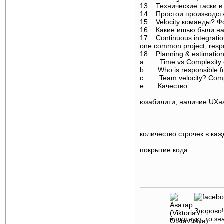
13.
Технические таски в
14.
Простои производств
15.
Velocity команды? 
16.
Какие ишью были на
17.
Continuous integration
one common project, resp
18.
Planning & estimatio
a.
Time vs Complexity 
b.
Who is responsible f
c.
Team velocity? Comp
e.
Качество
i
юзабилити, наличие UXн
i
ii
i
количество строчек в ка
v
покрытие кода.
v
Здорово!
вплотную, то зн