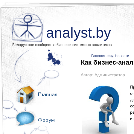
analyst.by
Белорусское сообщество бизнес и системных аналитиков
Главная
Новости
Как бизнес-ана
Автор:
Администратор
П
о
Главная
д
с
р
и
Форум