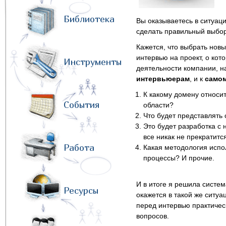
Библиотека
Вы оказываетесь в ситуации
сделать правильный выбор
Кажется, что выбрать новы
интервью на проект, о ко
Инструменты
деятельности компании, на
интервьюерам
, и к
самом
К какому домену относи
События
области?
Что будет представлять 
Это будет разработка с
все никак не прекратитс
Работа
Какая методология испол
процессы? И прочие.
И в итоге я решила систем
Ресурсы
окажется в такой же ситуа
перед интервью практичес
вопросов.