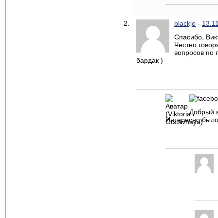
blackjo
-
13.1
Спасибо, Вик
Честно говоря
вопросов по п
бардак )
Добрый 
Интересно было