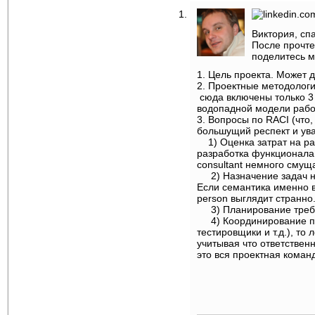
Виктория, сп
После прочте
поделитесь 
1. Цель проекта. Может 
2. Проектные методологи
сюда включены только 3 к
водопадной модели работ
3. Вопросы по RACI (что,
большущий респект и уваж
1) Оценка затрат на раз
разработка функционала 
consultant немного смуща
2) Назначение задач на 
Если семантика именно в
person выглядит странно
3) Планирование требов
4) Координирование про
тестировщики и т.д.), то 
учитывая что ответствен
это вся проектная коман