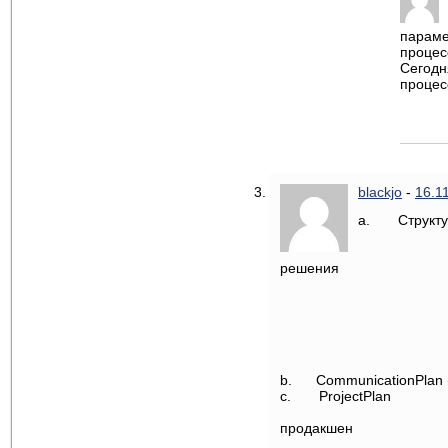
параме
процес
Сегодн
процес
blackjo
-
16.1
a.
Структ
решения
ii
i
v
v
vi
vii
b.
CommunicationPlan 
c.
ProjectPlan
i
продакшен
i