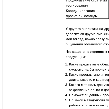
Продумывание стратегии
тестирования
Координирование
проектной команды
У другого аналитика на др
добавиться другие смежные
мой взгляд, важно сразу в
ощущения обманутого ожи
Что касается
вопросов к 
следующим:
Какие предметные облас
смог/смогла бы проявит
Какие проекты мне инте
длительные или краткос
Какова моя цель для уча
закрепление опыта в дом
Поможет ли данный прое
По какой методологии м
работать по новой мето