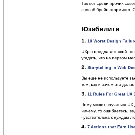
Так вот среди прочих сов
способ брейншторминга. 
Юзабилити
1.
10 Worst Design Failure
UXpin предлагает свой то
угадать, что на первом ме
2.
Storytelling in Web De
Вы еще не используете за
том, как и зачем это делае
3.
11 Rules For Great UX
Чему может научиться UX 
ничему, то ошибаетесь, в
чувствительна к нуждам л
4.
7 Actions that Earn Use