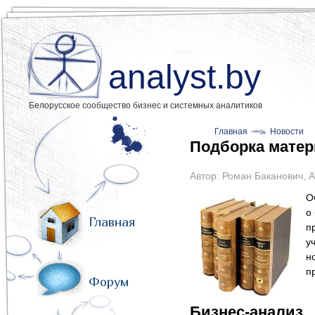
analyst.by
Белорусское сообщество бизнес и системных аналитиков
Главная
Новости
Подборка матер
Автор:
Роман Баканович
,
А
О
о
Главная
п
у
н
п
Форум
Бизнес-анализ