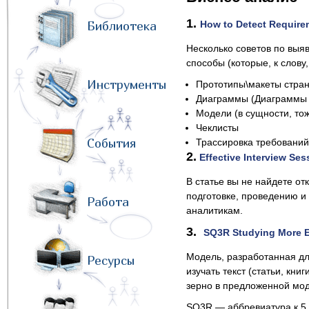
1.
Библиотека
How to Detect Require
Несколько советов по вы
способы (которые, к слов
Инструменты
Прототипы\макеты стра
Диаграммы (Диаграммы 
Модели (в сущности, то
Чеклисты
События
Трассировка требований
2.
Effective Interview Ses
В статье вы не найдете от
подготовке, проведению и
Работа
аналитикам.
3.
SQ3R Studying More Ef
Модель, разработанная дл
Ресурсы
изучать текст (статьи, кни
зерно в предложенной мод
SQ3R — аббревиатура к 5