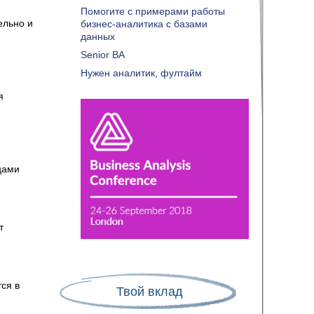
Помогите с примерами работы
ельно и
бизнес-аналитика с базами
данных
Senior BA
Нужен аналитик, фултайм
я
цами
т
ся в
Твой вклад