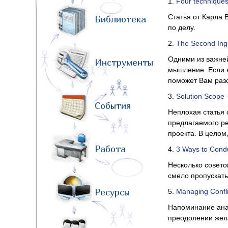
1.
Four techniques 
Статья от Карла 
Библиотека
по делу.
2.
The Second Ingr
Одними из важне
Инструменты
мышление. Если н
поможет Вам раз
3.
Solution Scope 
События
Неплохая статья 
предлагаемого р
проекта. В целом,
Работа
4.
3 Ways to Conduc
Несколько совето
смело пропускать
Ресурсы
5.
Managing Confl
Напоминание анал
преодолении жела