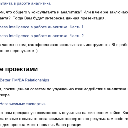
ьтанта в работе аналитика
том, что общего у консультанта и аналитика? Или в чем же заключа
анта? Тогда Вам будет интересна данная презентация.
ess Intelligence в работе аналитика. Часть 1
ess Intelligence в работе аналитика. Часть 2
х частях о том, как эффективно использовать инструменты BI в раб
о не перепутаете :).
е проектами
 Better PM/BA Relationships
я, посвященная советам по улучшению взаимодействия аналитика 
джера.
«Независимые эксперты»
ет нам прекрасную возможность поучиться на жизненном кейсе. Ка
егативные отзывы от независимых экспертов по результатам code re
я для проекта может повлечь Ваша реакция.