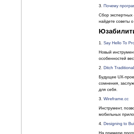
3.
Почему програ
Сбор экспертных 
найдете советы о 
Юзабилит
1.
Say Hello To Pro
Новый инструмен
особенностей ве
2.
Ditch Tradition
Будущее UX-проек
сомнения, заслуж
для себя.
3.
Wireframe.cc
Инструмент, позв
мобильных прило
4.
Designing to Bui
На примере прот