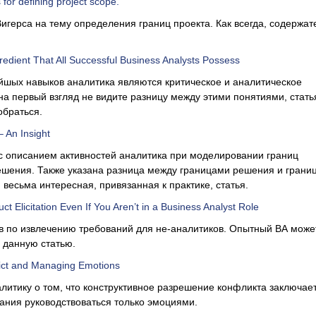
for defining project scope.
Вигерса на тему определения границ проекта. Как всегда, содержат
edient That All Successful Business Analysts Possess
йшых навыков аналитика являются критическое и аналитическое
а первый взгляд не видите разницу между этими понятиями, стать
обраться.
– An Insight
с описанием активностей аналитика при моделировании границ
ешения. Также указана разница между границами решения и грани
 весьма интересная, привязанная к практике, статья.
t Elicitation Even If You Aren’t in a Business Analyst Role
в по извлечению требований для не-аналитиков. Опытный ВА може
 данную статью.
ict and Managing Emotions
итику о том, что конструктивное разрешение конфликта заключает
ния руководствоваться только эмоциями.