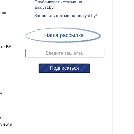
Опубликовать статью на
analyst.by!
ются
Запросить статью на analyst.by!
Наша рассылка
оте BA.
и
к
view и