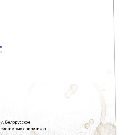
о
лю
by
, Белорусское
 системных аналитиков