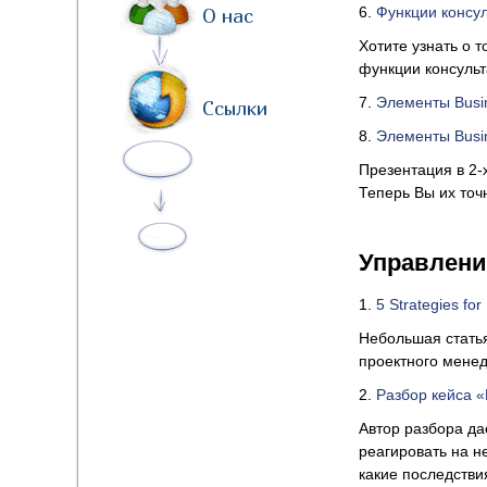
6.
Функции консул
О нас
Хотите узнать о 
функции консульт
7.
Элементы Busin
Ссылки
8.
Элементы Busin
Презентация в 2-
Теперь Вы их точн
Управлени
1.
5 Strategies for
Небольшая стать
проектного мене
2.
Разбор кейса 
Автор разбора да
реагировать на н
какие последстви