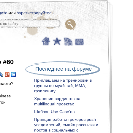
дите
или
зарегистрируйтесь
 #60
Последнее на форуме
Приглашаем на тренировки в
знаете?
группы по муай-тай, ММА,
?
грэпплингу
iness
Хранение вордингов на
той
multilingual проектах
Шаблон Use Case’ов
Принцип работы трекеров push
уведомлений, емайл рассылки и
постов в социальных с