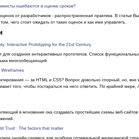
ммисты ошибаются в оценке сроков?
оценок от разработчиков - распространенная практика. В статье Вы
том, чего стоит ожидать от таких оценок и как ими управлять.
и
ty: Interactive Prototyping for the 21st Century
т для создания интерактивных прототипов. Список функциональны
сьма многообещающий.
al Wireframes
тирования — за HTML и CSS? Вопрос довольно спорный, но, вне 
ивает того, чтобы постараться на него ответить. По крайней мере, 
оляющий в мгновение ока создавать простейшие схемы веб-сайтов
жений.
ld Trust : The factors that matter
отипа онлайн-сервиса для подбора оптимальной медицинской стра