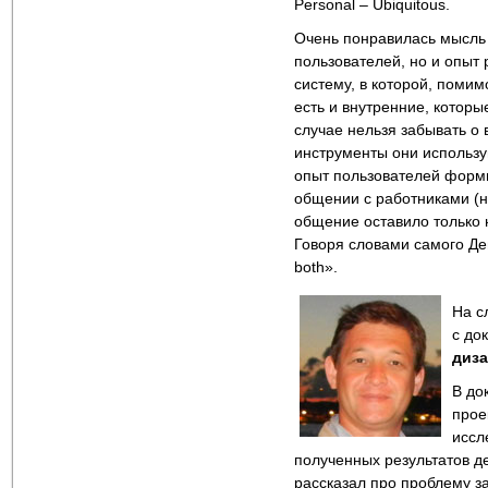
Personal – Ubiquitous.
Очень понравилась мысль 
пользователей, но и опыт 
систему, в которой, помим
есть и внутренние, которы
случае нельзя забывать о 
инструменты они использу
опыт пользователей форми
общении с работниками (н
общение оставило только н
Говоря словами самого Дейв
both».
На с
с до
диза
В до
прое
иссл
полученных результатов де
рассказал про проблему з