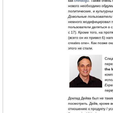
как
chindogu
. Также очень
нового необходимо обдумыв
политические, и культурны
Довольные пользователи
немного модифицировал пр
пользователи деляться о 
с 17). Кроме того, на пр
(всего он их привел 6) напо
creates one». Как позже о
этого не стали.
Cлед
пере
the I
комп
испо
Expe
перв
Доклад Дейва был не таким
посмотреть. Дейв, кроме 
отношению к продукту / усл