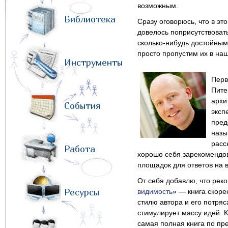
возможным.
Библиотека
Сразу оговорюсь, что в эт
довелось поприсутствовать
сколько-нибудь достойным
просто пропустим их в наш
Инструменты
Перв
Пите
архи
События
эксп
пред
назы
расс
Работа
хорошо себя зарекомендов
площадок для ответов на 
От себя добавлю, что рек
Ресурсы
видимость
» — книга скоре
стилю автора и его потря
стимулирует массу идей. К
самая полная книга по пр