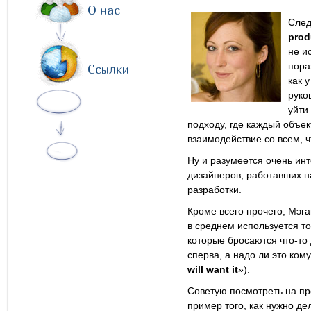
О нас
Сле
prod
не и
пора
Ссылки
как 
руко
уйти
подходу, где каждый объект
взаимодействие со всем, ч
Ну и разумеется очень ин
дизайнеров, работавших на
разработки.
Кроме всего прочего, Мэга
в среднем используется т
которые бросаются что-то
сперва, а надо ли это кому
will want it
»).
Советую посмотреть на пр
пример того, как нужно де