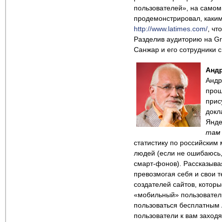
пользователей», на самом 
продемонстрировал, каким
http://www.latimes.com/
, чт
Разделив аудиторию на Gri
Санжар и его сотрудники с
Анд
Андр
прош
прис
докл
Янде
там 
статистику по российским
людей (если не ошибаюсь,
смарт-фонов). Рассказывая
превозмогая себя и свои т
создателей сайтов, которы
«мобильный» пользователь
пользоваться бесплатным A
пользователи к вам заходят