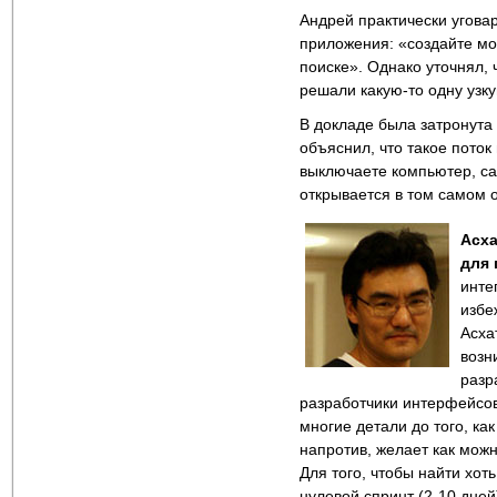
Андрей практически угова
приложения: «создайте мо
поиске». Однако уточнял, 
решали какую-то одну узку
В докладе была затронута
объяснил, что такое поток
выключаете компьютер, са
открывается в том самом 
Асха
для 
инте
избе
Асха
возн
разр
разработчики интерфейсов 
многие детали до того, ка
напротив, желает как можн
Для того, чтобы найти хот
нулевой спринт (2-10 дней