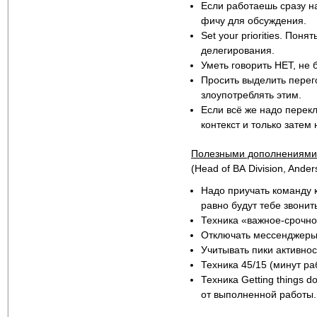
Если работаешь сразу н
фичу для обсуждения.
Set your priorities. Пон
делегирования.
Уметь говорить НЕТ, не 
Просить выделить перег
злоупотреблять этим.
Если всё же надо перекл
контекст и только затем
П
олезными дополнениями
(Head of ВА Division, Ander
Надо приучать команду к
равно будут тебе звонить
Техника «важное-срочно
Отключать мессенджеры,
Учитывать пики активно
Техника 45/15 (минут ра
Техника Getting things 
от выполненной работы.