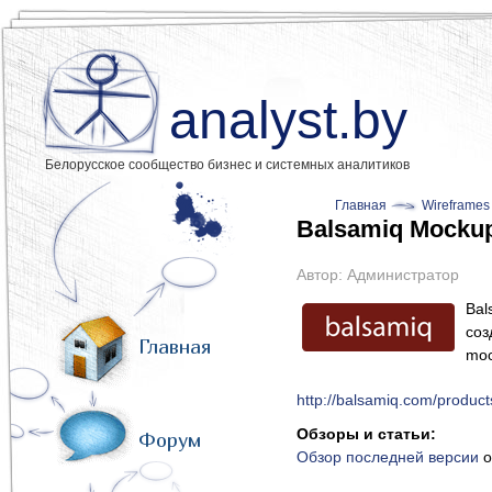
analyst.by
Белорусское сообщество бизнес и системных аналитиков
Главная
Wireframes
Balsamiq Mocku
Автор:
Администратор
Bal
со
Главная
moc
http://balsamiq.com/produc
Обзоры и статьи:
Форум
Обзор последней версии
о