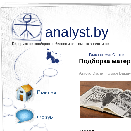
analyst.by
Белорусское сообщество бизнес и системных аналитиков
Главная
Статьи
Подборка матер
Автор:
Diana
,
Роман Бакан
Главная
Форум