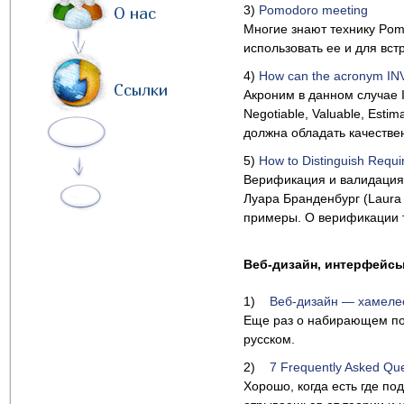
3)
Pomodoro meeting
О нас
Многие знают технику Pom
использовать ее и для вс
4)
How can the acronym INVE
Ссылки
Акроним в данном случае
Negotiable, Valuable, Esti
должна обладать качествен
5)
How to Distinguish Requi
Верификация и валидация 
Луара Бранденбург (Laura
примеры. О верификации 
Веб-дизайн, интерфейсы
1)
Веб-дизайн — хамеле
Еще раз о набирающем поп
русском.
2)
7 Frequently Asked Que
Хорошо, когда есть где по