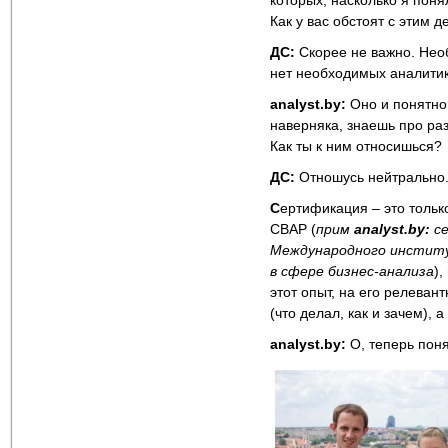
которых, насколько я поня
Как у вас обстоят с этим 
ДС:
Скорее не важно. Необ
нет необходимых аналитику
analyst.by:
Оно и понятно 
наверняка, знаешь про раз
Как ты к ним относишься?
ДС:
Отношусь нейтрально. 
С
ертификация – это тольк
CBAP (
прим
analyst
.by
:
се
Международного инстит
в сфере бизнес-анализа
),
этот опыт, на его релеван
(что делал, как и зачем), 
analyst.by:
О, теперь поня