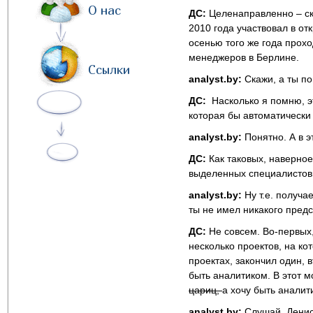
О нас
ДС:
Целенаправленно – ск
2010 года участвовал в от
осенью того же года прох
менеджеров в Берлине.
Ссылки
analyst.by:
Скажи, а ты п
ДС:
Насколько я помню, эт
которая бы автоматически 
analyst.by:
Понятно. А в э
ДС:
Как таковых, наверное
выделенных специалистов
analyst.by:
Ну т.е. получа
ты не имел никакого предс
ДС:
Не совсем. Во-первых
несколько проектов, на ко
проектах, закончил один,
быть аналитиком. В этот м
цариц,
а хочу быть аналит
analyst.by:
Слушай, Денис,