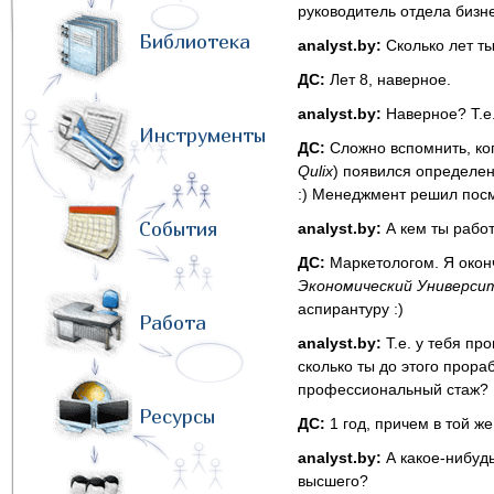
руководитель отдела биз
Библиотека
analyst.by:
Сколько лет т
ДС:
Лет 8, наверное.
analyst.by:
Наверное? Т.е.
Инструменты
ДС:
Сложно вспомнить, ког
Qulix
) появился определен
:) Менеджмент решил посмо
События
analyst.by:
А кем ты работ
ДС:
Маркетологом. Я окон
Экономический Универси
аспирантуру :)
Работа
analyst.by:
Т.е. у тебя пр
сколько ты до этого прора
профессиональный стаж?
Ресурсы
ДС:
1 год, причем в той ж
analyst.by:
А какое-нибуд
высшего?