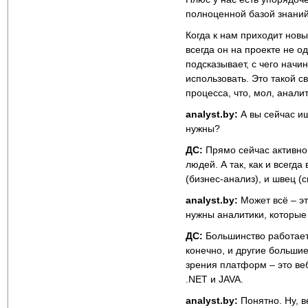
полноценной базой знаний,
Когда к нам приходит новы
всегда он на проекте не о
подсказывает, с чего начи
использовать. Это такой 
процесса, что, мол, аналит
analyst
.by
:
А вы сейчас ищ
нужны?
ДС:
Прямо сейчас активно 
людей. А так, как и всегда
(бизнес-анализ), и швец (
analyst
.by
:
Может всё – эт
нужны аналитики, которые 
ДС:
Большинство работает 
конечно, и другие большие
зрения платформ – это веб
.NET и JAVA.
analyst
.by
:
Понятно. Ну, в