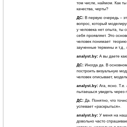
том числе, наймом. Как ты
качества, черты?
ДС:
В первую очередь – эт
вопрос, который моделиру
у человека нет опыта, ты 
себя проявляет. Это основ
человек понимает теорию. 
заученные термины и т.д.,
analyst.by:
А вы даете как
ДС:
Иногда да. В основном
построить визуальную мод
человек описывает, модели
analyst.by:
Ага, ясно. Т.е
пытаешься увидеть через 
ДС:
Да. Понятно, что точно
успевает «раскрыться».
analyst.by:
У меня на на
довольно часто спрашивают