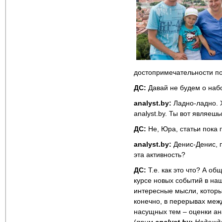
достопримечательности по
ДС:
Давай не будем о наб
analyst.by:
Ладно-ладно. 
analyst.by. Ты вот являеш
ДС:
Не, Юра, статьи пока 
analyst.by:
Денис-Денис, п
эта активность?
ДС:
Т.е. как это что? А о
курсе новых событий в на
интересные мысли, которые
конечно, в перерывах ме
насущных тем – оценки ан