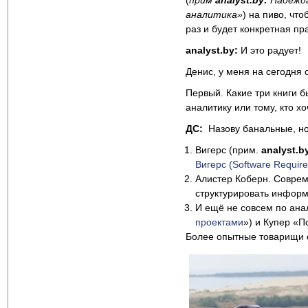
(
прим
analyst
.by
:
Надежда
аналитика
»
) на пиво, чт
раз и будет конкретная пр
analyst.by:
И это радует!
Денис, у меня на сегодня 
Первый. Какие три книги 
аналитику или тому, кто х
ДС:
Назову банальные, но
Вигерс (прим.
analyst
.b
Вигерс (Software Require
Алистер Коберн. Совре
структурировать инфор
И ещё не совсем по анал
проектами
») и Купер «
Более опытные товарищи с