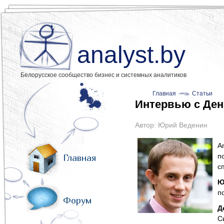
analyst.by
Белорусское сообщество бизнес и системных аналитиков
Главная
Статьи
Интервью с Де
Автор:
Юрий Веденин
A
п
Главная
с
Ю
п
Форум
Д
С