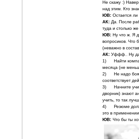
Не скажу :) Наве
над этим. Кто зна
ЮВ:
Остается ли
АК:
Да. После ра
туда и столько же
ЮВ:
Ну что ж. Я 
вопросиков. Что 
(неважно в соста
АК:
Уффф.. Ну д
1) Найти компани
месяца (не меньш
2) Не надо боять
соответствует де
3) Начните учить
дворник) знают а
учить, то так лучш
4) Резюме должно
это в применении
ЮВ:
Что бы ты х