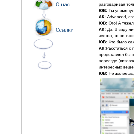
О нас
разговаривая толь
ЮВ:
Ты упомянула
АК:
Advanced, св
ЮВ:
Ого! А тяже
Ссылки
АК:
Да. В виду л
честно, то не тяже
ЮВ:
Что было с
АК:
Расстаться с
представлял бы п
переезде (визово
интересных вещей
ЮВ:
Не жалеешь,