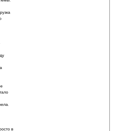
блемы.
рузка
о
о
оду
а
ое
стало
рела.
росто в