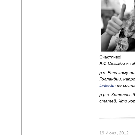
Счастливо!
АК:
Спасибо и теб
p
.s
. Если кому-н
Голландии, напр
LinkedIn
не сост
p
.p
.s
. Хотелось 
статей. Что хор
19 Июня, 2012