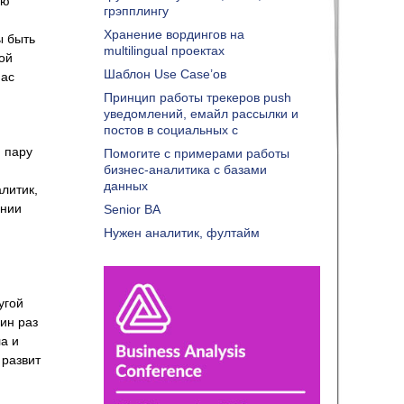
ую
грэпплингу
Хранение вордингов на
ы быть
multilingual проектах
ой
Шаблон Use Case’ов
нас
Принцип работы трекеров push
уведомлений, емайл рассылки и
постов в социальных с
и пару
Помогите с примерами работы
бизнес-аналитика с базами
данных
литик,
ании
Senior BA
Нужен аналитик, фултайм
угой
дин раз
а и
 развит