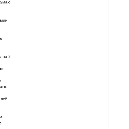
 Думаю
 мин
ию
а на 3
 не
е
чать
 всё
Не
о