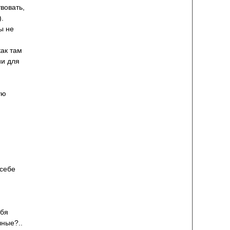
вовать,
).
ы не
как там
ии для
ую
 себе
ебя
чные?..