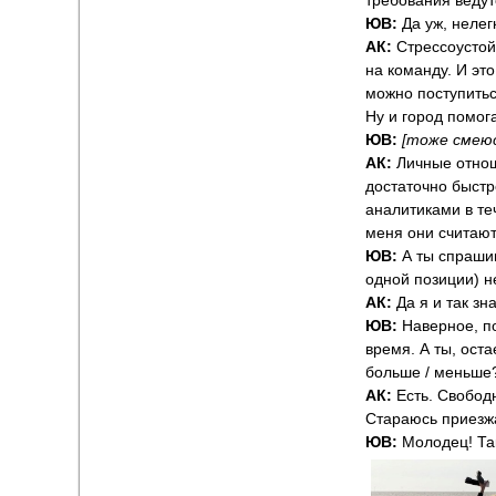
требования ведут
ЮВ:
Да уж, нелег
АК:
Стрессоустой
на команду. И эт
можно поступить
Ну и город помог
ЮВ:
[тоже смеюс
АК:
Личные отн
достаточно быстр
аналитиками в теч
меня они считают
ЮВ:
А ты спраши
одной позиции) н
АК:
Да я и так з
ЮВ:
Наверное, п
время. А ты, ост
больше / меньше
АК:
Есть. Свобод
Стараюсь приезжа
ЮВ:
Молодец! Та