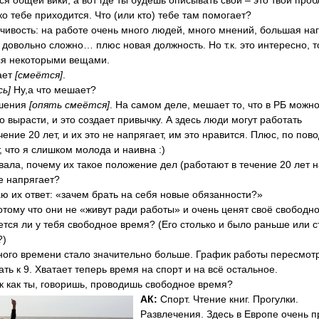
ся общей вики, а вот где ты будешь описывать свои – это твои про
ко тебе приходится. Что (или кто) тебе там помогает?
чивость: на работе очень много людей, много мнений, большая наг
о довольно сложно… плюс новая должность. Но т.к. это интересно, т
ся некоторыми вещами.
ает
[смеётся]
.
ь]
Ну,а что мешает?
ошения
[опять смеётся]
. На самом деле, мешает то, что в РБ можн
о вырасти, и это создает привычку. А здесь люди могут работать
ение 20 лет, и их это не напрягает, им это нравится. Плюс, по пов
, что я слишком молода и наивна :)
вала, почему их такое положение дел (работают в течение 20 лет н
е напрягает?
наю их ответ: «зачем брать на себя новые обязанности?»
отому что они не «живут ради работы» и очень ценят своё свободн
ается ли у тебя свободное время? (Его столько и было раньше или 
?)
ного времени стало значительно больше. График работы пересмот
ть к 9. Хватает теперь время на спорт и на всё остальное.
к как ты, говоришь, проводишь свободное время?
АК:
Спорт. Чтение книг. Прогулки.
Развлечения. Здесь в Европе очень п