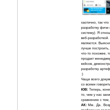
хаотично, так что
разработку фичи 
систему). Я отно
веб-разработкой.
являются. Выясня
лучше построить, 
что-то похожее, 
продакт менеджер
кейсов, демонст
разработку артеф
:)
Чаще всего докум
со всеми говорить
ЮВ:
Теперь, коне
то, чем у нас за
сравнению с тем,
АК:
Мм.. Да.. Во