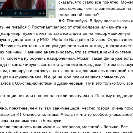
сказать, что стало всё понятно. Может
расскажешь, чем ты занимаешься на
ежедневной основе?
АК:
Попробую. Я буду рассказывать 
 ты не пугайся :) Поступает запрос от стэйкхолдера или юнита на
(например, нужен отчет по закачке апдейтов на информационную
шусь к департаменту PND– Portable Navigation Devices. Отдел зани
 Я являюсь контактным лицом для остальных команд, программист
ю причины. Начинаю анализировать, что за отчет, в какой системе 
т.к. система ну ооочень навороченная. Может, такая фича уже есть
тогда я контактирую с соответствующими командами. Потом согласу
ом, планирую и согласую даты поставки, занимаюсь проверкой тес
рациями функционала. И ещё на мои плечи вешают совместную
актов с UX-специалистами и дизайнерами. Ну и это только 50% все
ентации нет, или она неполна или неактуальна. Поэтому предпочт
.
чно, понятнее, чем ты там занимаешься. Честно говоря, очень пох
нимаются ИТ бизнес-аналитики. А есть ли что-то особое, уникальное
 чем ты занималась в Беларуси.
зросла сложность поднимаемых вопросов, масштабы больше. Все