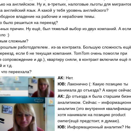
ко на английском. Ну и, в-третьих, налоговые льготы для мигранто
 английский язык. А какой у тебя уровень английского?
ободное владение на рабочие и нерабочие темы.
ло было решиться на переезд?
ичных причин. Ну ещё, был тяжелый выбор из двух компаний. А есл
ло :)
амым сложным?
 прошлым работодателем.. из-за контракта. Большую сложность ещ
ереезд, если б не текущая компания. TomTom очень помогли при
е сопровождение и др.), квартиру сняли, в контракт включили ещё 
 и т.д.
 что переехала?
АК:
Нет.
ЮВ:
Лаконично (: Какую позицию ты
занимала до отъезда? А какую сейча
АК:
До отъезда я была старшим бизн
аналитиком. Сейчас – информацион
аналитик (это внутрення квалификаци
хотя нанимали на позицию product
owner(ещё предстоит, я думаю).
ЮВ:
Информационный аналитик? Не