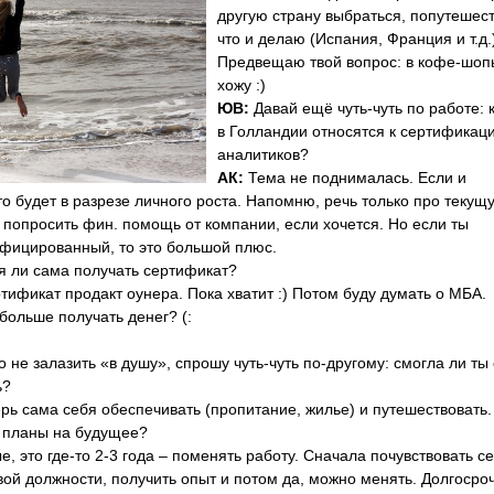
другую страну выбраться, попутешест
что и делаю (Испания, Франция и т.д.
Предвещаю твой вопрос: в кофе-шоп
хожу :)
ЮВ:
Давай ещё чуть-чуть по работе: 
в Голландии относятся к сертификац
аналитиков?
АК:
Тема не поднималась. Если и
то будет в разрезе личного роста. Напомню, речь только про текущ
попросить фин. помощь от компании, если хочется. Но если ты
ифицированный, то это большой плюс.
 ли сама получать сертификат?
тификат продакт оунера. Пока хватит :) Потом буду думать о МБА.
больше получать денег? (:
 не залазить «в душу», спрошу чуть-чуть по-другому: смогла ли ты
ь?
ерь сама себя обеспечивать (пропитание, жилье) и путешествовать.
я планы на будущее?
е, это где-то 2-3 года – поменять работу. Сначала почувствовать с
ой должности, получить опыт и потом да, можно менять. Долгосро