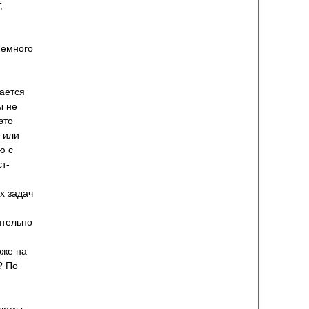
,
немного
мается
ы не
это
, или
ю с
т-
х задач
ительно
оже на
? По