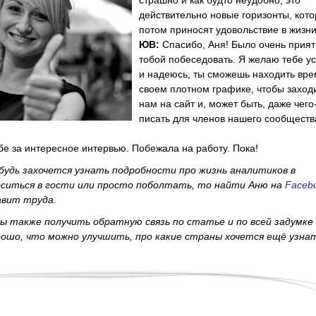
страшно и как будто неудобно, это
действительно новые горизонты, кот
потом приносят удовольствие в жизни
ЮВ:
Спасибо, Аня! Было очень прият
тобой побеседовать. Я желаю тебе у
и надеюсь, ты сможешь находить вре
своем плотном графике, чтобы заходи
нам на сайт и, может быть, даже чего
писать для членов нашего сообществ
е за интересное интервью. Побежала на работу. Пока!
ибудь захочется узнать подробности про жизнь аналитиков в
оситься в гости или просто поболтать, то найти Аню на
Faceb
авит труда.
бы также получить обратную связь по статье и по всей задумке
ошо, что можно улучшить, про какие страны хочется ещё узна