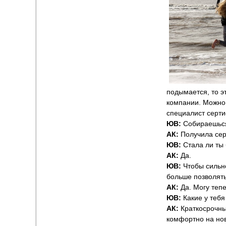
подымается, то э
компании. Можно 
специалист серт
ЮВ:
Собираешься
АК:
Получила сер
ЮВ:
Стала ли ты 
АК:
Да.
ЮВ:
Чтобы сильно
больше позволят
АК:
Да. Могу теп
ЮВ:
Какие у теб
АК:
Краткосрочны
комфортно на нов