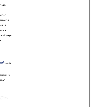
орые
.
но с
спехов
мя в
ть к
-нибудь
а.
ook
или
 таких
ть?