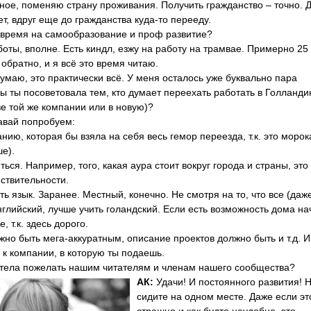
рное, поменяю страну проживания. Получить гражданство – точно.
ет, вдруг еще до гражданства куда-то перееду.
 время на самообразование и проф развитие?
боты, вполне. Есть киндл, езжу на работу на трамвае. Примерно 25
 обратно, и я всё это время читаю.
думаю, это практически всё. У меня осталось уже буквально пара
бы ты посоветовала тем, кто думает переехать работать в Голланд
ве той же компании или в новую)?
авай попробуем:
ю, которая бы взяла на себя весь гемор переезда, т.к. это морок
е).
ся. Например, того, какая аура стоит вокруг города и страны, это
йствительности.
 язык. Заранее. Местный, конечно. Не смотря на то, что все (даж
нглийский, лучше учить голандский. Если есть возможность дома на
е, т.к. здесь дорого.
 быть мега-аккуратным, описание проектов должно быть и т.д. И
 к компании, в которую ты подаешь.
отела пожелать нашим читателям и членам нашего сообщества?
АК:
Удачи! И постоянного развития! 
сидите на одном месте. Даже если эт