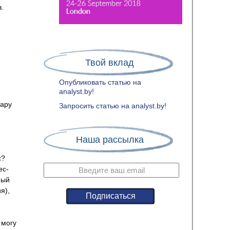
в.
и
Твой вклад
Опубликовать статью на
ё
analyst.by!
пару
Запросить статью на analyst.by!
Наша рассылка
с?
ес-
ный
я),
 могу