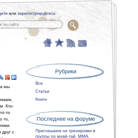
дите
или
зарегистрируйтесь
Рубрики
Все
ва мы
Статьи
Книги
иками,
м. Кто-
то-то
Последнее на форуме
о то,
ниями
Приглашаем на тренировки в
 друг с
группы по муай-тай, ММА,