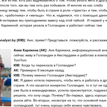
 все из нас хоть раз задумывались о том, чтобы уехать жить в друг
после того, как вы там хоть раз побывали. И многие из нас слабо
ницу между тем, чтобы быть в стране в роли «туриста» и тем, чтоб
а», «работника» и «жильца». Что ж, надеемся, что с помощью данн
ей-интервью мы приподнимем завесу над этой тайной. И первой у 
 Карякиной, которая уехала в Голландию и работает сейчас там
nalyst
.by
(ЮВ)
:
Аня, привет! Представься, пожалуйста, и расскаж
Анна Карякина (АК):
Аня Карякина, информационный ана
сейчас живу в Голландии в Амстердаме и работаю в комп
TomTom.
ЮВ:
Когда ты переехала в Голландию?
АК:
Примерно 8 месяцев назад.
ЮВ:
Почему именно Голландия (Амстердам)?
АК:
Я давно хотела переехать, чтобы жить и работать в др
стране. А что касается конкретно Голландии, то я тут не о
уже была в командировках, успела присмотрется, подумал
решила, что хочу сюда. Почему? Во-первых, здесь хорошо
рынок айти. Во-вторых, несмотря на то, что основной язык
голландский, тут очень хорошо себя можно чувствовать,