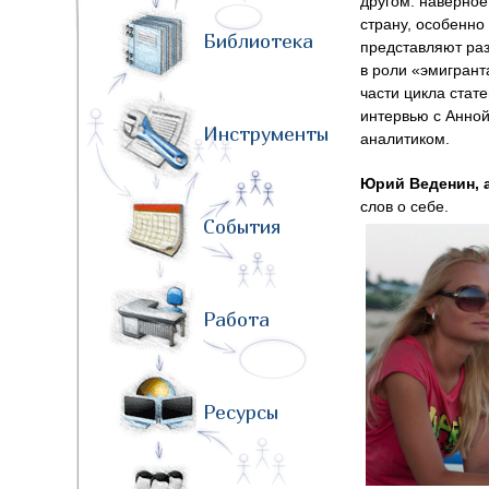
другом: наверное,
страну, особенно 
Библиотека
представляют раз
в роли «эмигрант
части цикла стат
интервью с Анной
Инструменты
аналитиком.
Юрий Веденин, a
слов о себе.
События
Работа
Ресурсы