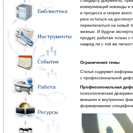
стандарту документы, при
коммуникаций команды и м
Библиотека
и процесса и скорее всего
риск остаться на достигну
переключиться на новый ти
жизнью. И будучи эксперт
Инструменты
продукт, работая только с
навряд ли с той же легкос
События
Ограничения темы
Статья содержит информац
с профессиональной деф
Работа
Профессиональная деф
психологическая дезориен
внешних и внутренних фа
формированию специфичес
Ресурсы