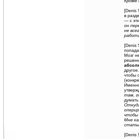
Кроме 
[Denis 
в разд
— с эт
он пер
не все
работа
[Denis
попада
Мозг н
решени
абсол
другое
чтобы о
(конкре
Именно
утверж
там, г
думать
Откуда
оперир
чтобы 
Мне ка
стать
[Denis 