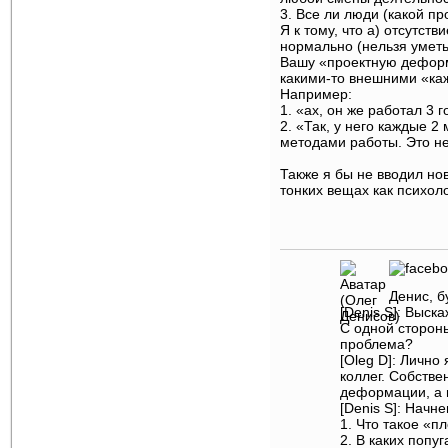
3. Все ли люди (какой п
Я к тому, что а) отсутст
нормально (нельзя уметь
Вашу «проектную деформ
какими-то внешними «каж
Например:
1. «ах, он же работал 3 
2. «Так, у него каждые 
методами работы. Это н
Также я бы не вводил но
тонких вещах как психоло
Денис, б
[Denis S]: Выск
С одной стороны
проблема?
[Oleg D]: Лично
коллег. Собстве
деформации, а 
[Denis S]: Нач
1. Что такое «п
2. В каких попу