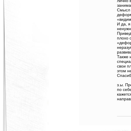
лично 
занима
Смысл 
деформ
«видим
И да, 
ненужн
Привед
плохо 
«дефор
неразу
развив
Также 
специа
свои п
этом н
Спасиб
з.ы. П
по себ
кажется
направ