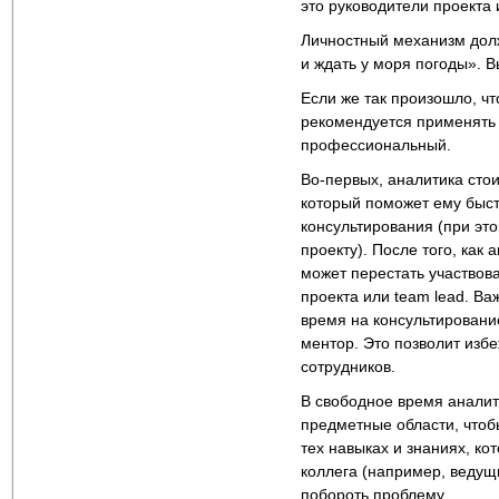
это руководители проекта 
Личностный механизм долж
и ждать у моря погоды». 
Если же так произошло, ч
рекомендуется применять
профессиональный.
Во-первых, аналитика стои
который поможет ему быс
консультирования (при эт
проекту). После того, как
может перестать участвова
проекта или team lead. В
время на консультировани
ментор. Это позволит изб
сотрудников.
В свободное время аналит
предметные области, чтоб
тех навыках и знаниях, ко
коллега (например, ведущи
побороть проблему.