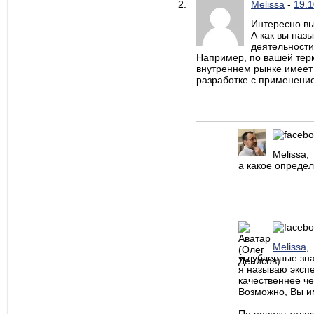
Melissa
-
19.1
Интересно в
А как вы наз
деятельности
Например, по вашей терм
внутреннем рынке имеет 
разработке с применени
Melissa,
а какое опреде
Melissa
,
углубленные зна
я называю эксп
качественнее че
Возможно, Вы им