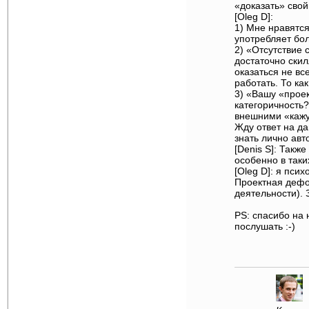
«доказать» свой
[Oleg D]:
1) Мне нравятся
употребляет бол
2) «Отсутствие 
достаточно скил
оказаться не все
работать. То ка
3) «Вашу «прое
категоричность?
внешними «кажу
Жду ответ на да
знать лично авт
[Denis S]: Такж
особенно в таки
[Oleg D]: я пси
Проектная дефо
деятельности).
PS: спасибо на
послушать :-)