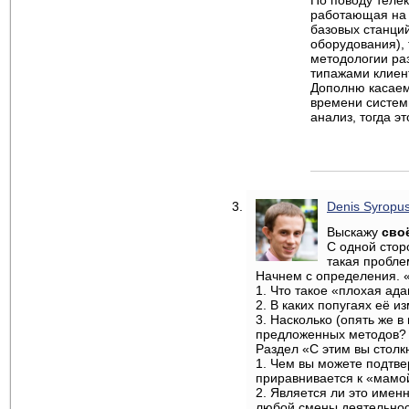
По поводу теле
работающая на 
базовых станци
оборудования),
методологии ра
типажами клиент
Дополню касаем
времени систем
анализ, тогда э
Denis Syropu
Выскажу
сво
С одной стор
такая пробл
Начнем с определения. 
1. Что такое «плохая ад
2. В каких попугаях её и
3. Насколько (опять же 
предложенных методов?
Раздел «С этим вы столк
1. Чем вы можете подтве
приравнивается к «мамой
2. Является ли это име
любой смены деятельно