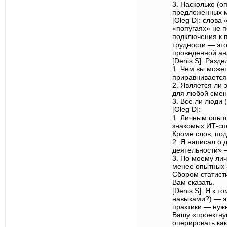
3. Насколько (о
предложенных 
[Oleg D]: слова
«попугаях» не п
подключения к п
трудности — это
проведенной ана
[Denis S]: Разд
1. Чем вы може
приравнивается 
2. Является ли
для любой смен
3. Все ли люди 
[Oleg D]:
1. Личным опыт
знакомых ИТ-спе
Кроме слов, под
2. Я написал о
деятельности» 
3. По моему лич
менее опытных 
Сбором статисти
Вам сказать.
[Denis S]: Я к т
навыками?) — э
практики — нуж
Вашу «проектну
оперировать ка