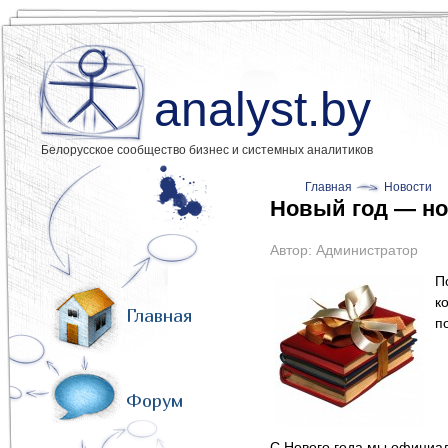
analyst.by
Белорусское сообщество бизнес и системных аналитиков
Главная
Новости
Новый год — но
Автор:
Администратор
П
к
Главная
п
Форум
С Нового года мы официал