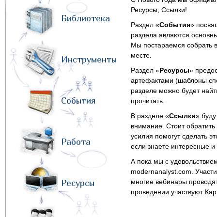
Ресурсы, Ссылки!
Библиотека
Раздел «
События
» посвя
раздела являются основные
Мы постараемся собрать в
месте.
Инструменты
Раздел «
Ресурсы
» предо
артефактами (шаблоны спе
разделе можно будет найти
События
прочитать.
В разделе «
Ссылки
» буду
внимание. Стоит обратить 
усилия помогут сделать эт
Работа
если знаете интересные и 
А пока мы с удовольствие
modernanalyst.com. Участи
Ресурсы
многие вебинары проводят
проведении участвуют Кар