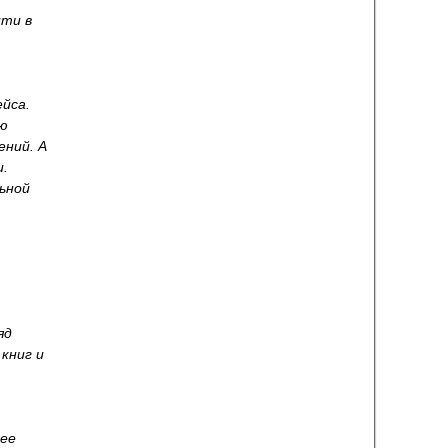
ити в
йса.
ю
ний. А
и.
ьной
яд
книг и
нее