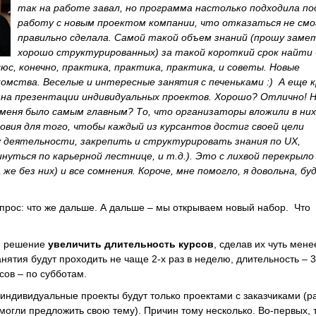
так на работе завал, но программа настолько подходила по
работу с новым проектом компании, что отказаться не смо
правильно сделала. Самой такой объем знаний (прошу заме
хорошо структурированных) за такой короткий срок найти
юс, конечно, практика, практика, практика, и советы. Новые
омства. Веселые и интересные занятия с печеньками
:) А еще 
на презентации индивидуальных проектов. Хорошо? Отлично! 
 меня было самым главным? То, что организаторы вложили в ни
ловия для того, чтобы каждый из курсантов достиг своей цели
 деятельности, закрепить и структурировать знания по UX,
нуться по карьерной лестнице, и т.д.). Это с лихвой перекрыло
 же без них) и все сомнения. Короче, мне помогло, я довольна, бу
рос: что же дальше. А дальше – мы открываем новый набор. Что
 решение
увеличить длительность курсов
, сделав их чуть мене
нятия будут проходить не чаще 2-х раз в неделю, длительность – 3
сов – по субботам.
ндивидуальные проекты будут только проектами с заказчиками (р
могли предложить свою тему). Причин тому несколько. Во-первых, т