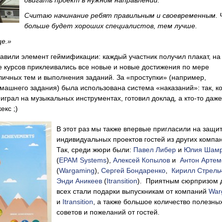
двигать проект в нужном направлении.
Считаю начинание ребят правильным и своевременным. 
больше будет хороших специалистов, тем лучше.
е.»
бавили элемент геймификации: каждый участник получил плакат, на
е курсов приклеивались все новые и новые достижения по мере
ичных тем и выполнения заданий. За «проступки» (например,
ашнего задания) была использована система «наказаний»: так, ко
 играл на музыкальных инструментах, готовил доклад, а кто-то даже
екс ;)
В этот раз мы также впервые пригласили на защи
индивидуальных проектов гостей из других компа
Так, среди жюри были:
Павел Либер
и
Юлия Шам
(
EPAM Systems
),
Алексей Копылов
и
Антон Артем
(
Wargaming
),
Сергей Бондаренко
,
Кирилл Стрель
Энди Аникеев
(
Itransition
). Приятным сюрпризом 
всех стали подарки выпускникам от компаний
War
и
Itransition
, а также большое количество полезны
советов и пожеланий от гостей.