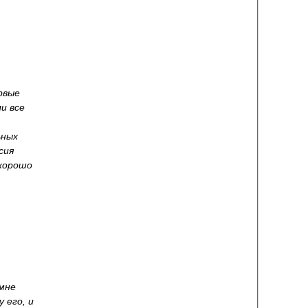
рвые
и все
ьных
сия
 хорошо
 мне
 его, и