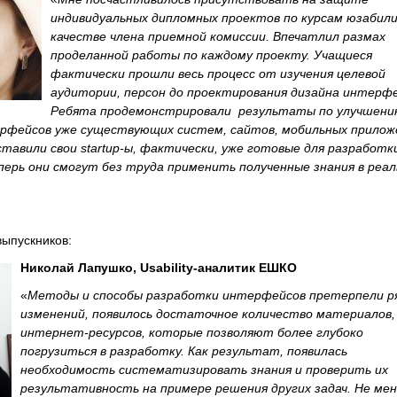
индивидуальных дипломных проектов по курсам юзабил
качестве члена приемной комиссии. Впечатлил размах
проделанной работы по каждому проекту. Учащиеся
фактически прошли весь процесс от изучения целевой
аудитории, персон до проектирования дизайна интерфе
Ребята продемонстрировали результаты по улучшени
фейсов уже существующих систем, сайтов, мобильных приложе
тавили свои startup-ы, фактически, уже готовые для разработк
перь они смогут без труда применить полученные знания в реал
выпускников:
Николай Лапушко, Usability-аналитик ЕШКО
«
Методы и способы разработки интерфейсов претерпели р
изменений, появилось достаточное количество материалов, 
интернет-ресурсов, которые позволяют более глубоко
погрузиться в разработку. Как результат, появилась
необходимость систематизировать знания и проверить их
результативность на примере решения других задач. Не ме