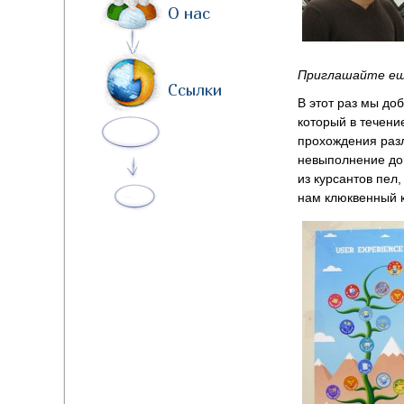
О нас
Приглашайте ещ
Ссылки
В этот раз мы до
который в течени
прохождения разл
невыполнение дом
из курсантов пел,
нам клюквенный к