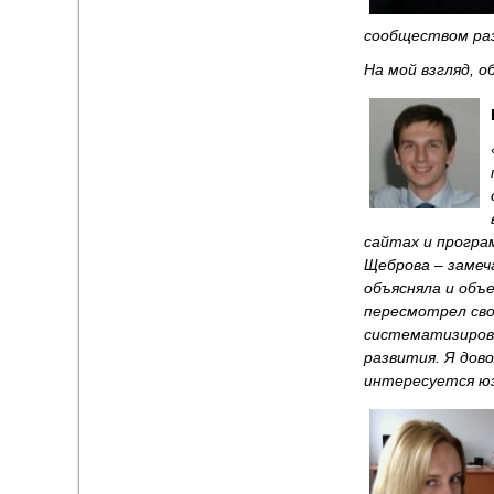
сообществом ра
На мой взгляд, о
сайтах и програ
Щеброва – замеч
объясняла и объ
пересмотрел сво
систематизирова
развития. Я дов
интересуется ю