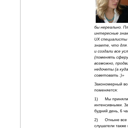
бы нереально. Пл
интересные знак
UX специалисты 
знаете, что для
и создали все ус
(поменять сферу
возможно, продви
недочеты (а куда
советовать
:)
»
Закономерный воп
поменяется:
1) Мы приняли
интенсивными. За
будний день, 6 ча
2) Отныне все и
слушатели также 