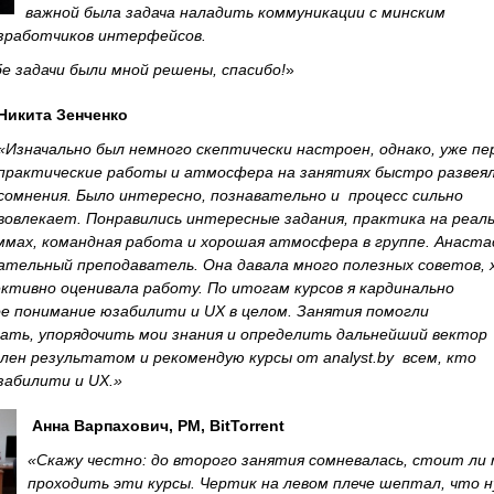
важной была задача наладить коммуникации с минским
зработчиков интерфейсов.
бе задачи были мной решены, спасибо!
»
Никита Зенченко
«
Изначально был немного скептически настроен, однако, уже пе
практические работы и атмосфера на занятиях быстро развеял
сомнения. Было интересно, познавательно и процесс сильно
вовлекает. Понравились интересные задания, практика на реал
ммах, командная работа и хорошая атмосфера в группе. Анаста
ательный преподаватель. Она давала много полезных советов,
ективно оценивала работу. По итогам курсов я кардинально
е понимание юзабилити и UX в целом. Занятия помогли
ть, упорядочить мои знания и определить дальнейший вектор
олен результатом и рекомендую курсы от analyst.by всем, кто
забилити и UX.»
Анна Варпахович,
PM, BitTorrent
«Скажу честно: до второго занятия сомневалась, стоит ли
проходить эти курсы. Чертик на левом плече шептал, что ну