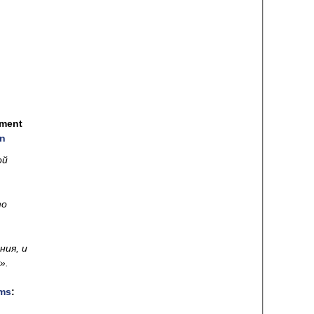
pment
on
ой
то
ния, и
шу».
ms
: