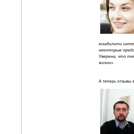
юзабилити интер
некоторые предс
Уверена, что те
жизни
».
А теперь отзывы 