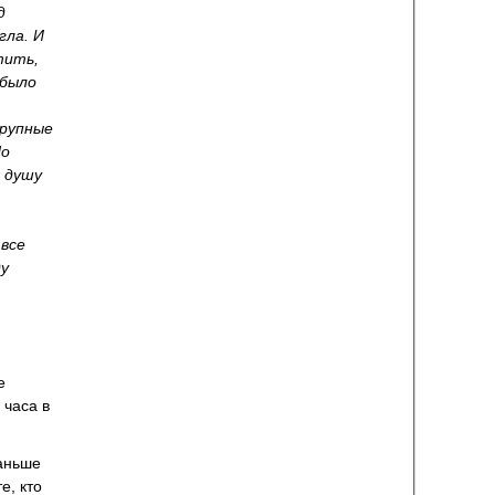
д
гла. И
тить,
 было
крупные
Но
х душу
 все
ду
е
 часа в
аньше
е, кто