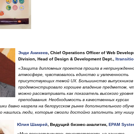
Энди Аникеев
, Chief Operations Officer of Web Develo
Division, Head of Design & Development Dept.,
Itransiti
«
Защита дипломных проектов прошла в непринужденн
атмосфере, чувствовалось единство и увлеченность
присутствующих темой UX. Большинство выпускников
продемонстрировало хорошее владение предметом, ч
можно рассматривать как показатель высокого уровня
преподавания. Необходимость в качественных курсах
ки давно назрела на белорусском рынке дополнительного обуче
то нашлись люди, которые смогли достойно заполнить эту ни
Юлия Шамрей
, Ведущий бизнес-аналитик,
EPAM Syste
«
Мне посчастливилось присутствовать на защите