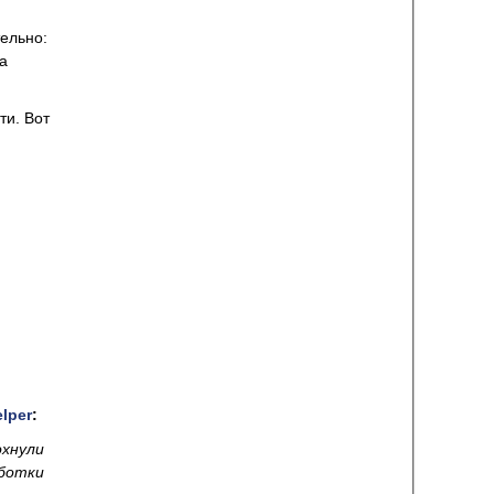
тельно:
а
ти. Вот
lper
:
охнули
аботки