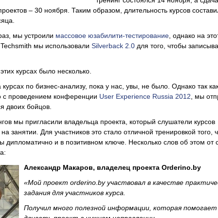
тренинг состоялся 14 ноября, а сдач
роектов – 30 ноября. Таким образом, длительность курсов состави
сяца.
раз, мы устроили
массовое юзабилити-тестирование
, однако на это
 Techsmith мы использовали
Silverback 2.0
для того, чтобы записыва
этих курсах было несколько.
на курсах по бизнес-анализу, пока у нас, увы, не было. Однако так ка
о с проведением конференции
User Experience Russia 2012
, мы от
я двоих бойцов.
нгов мы пригласили владельца проекта, который слушатели курсов
на занятии. Для участников это стало отличной тренировкой того, 
ы дипломатично и в позитивном ключе. Несколько слов об этом от 
а:
Александр Макаров, владелец проекта
Orderino.
by
«Мой проект
orderino.by
участвовал в качестве практиче
задания для участников курса.
Получил много полезной информации, которая помогает