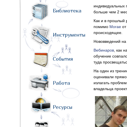
индивидуальных п
Библиотека
больше чем 2 ме
Как и в прошлый 
помимо
Morae
от
происходящее.
Инструменты
Нововведений на 
Вебинаров
, как 
обучение совпал
События
туда просвещатьс
На один из трени
оценивали прямо 
Работа
излагать проблем
владельца проект
Ресурсы