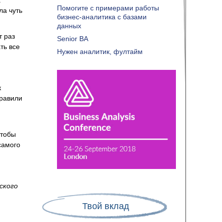
а
Помогите с примерами работы
ла чуть
бизнес-аналитика с базами
данных
т раз
Senior BA
ть все
Нужен аналитик, фултайм
к
правили
чтобы
самого
ского
Твой вклад