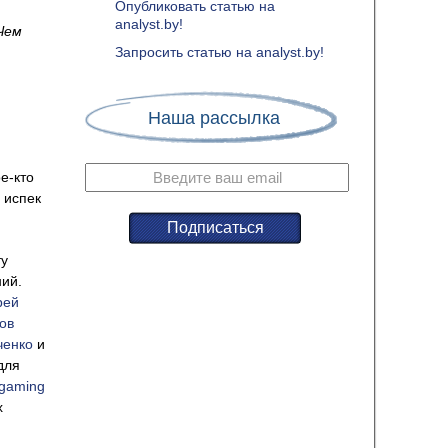
Опубликовать статью на
analyst.by!
Чем
Запросить статью на analyst.by!
Наша рассылка
е-кто
 испек
ту
ний.
рей
ов
ченко
и
для
gaming
х