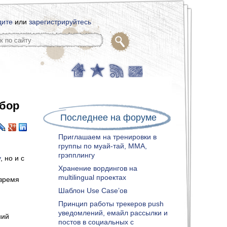
дите
или
зарегистрируйтесь
абор
Последнее на форуме
Приглашаем на тренировки в
группы по муай-тай, ММА,
грэпплингу
у
, но и с
Хранение вордингов на
multilingual проектах
 время
Шаблон Use Case’ов
Принцип работы трекеров push
уведомлений, емайл рассылки и
ний
постов в социальных с