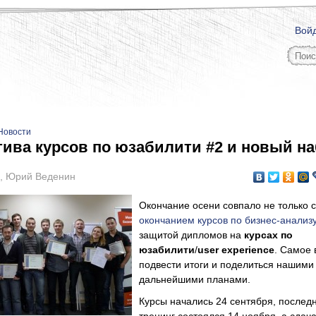
Вой
Новости
тива курсов по юзабилити #2 и новый н
,
Юрий Веденин
Окончание осени совпало не только с
окончанием курсов по бизнес-анализ
защитой дипломов на
курсах по
юзабилити
/
user
experience
. Самое
подвести итоги и поделиться нашими
дальнейшими планами.
Курсы начались 24 сентября, послед