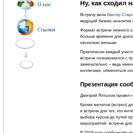
Ну, как сходил н
О нас
Встречу вели
Виктор Стар
ведущий бизнес-аналитик 
Ссылки
Формат встречи немного о
больше времени для докла
несколько меньше.
Практически каждый участн
встречи познакомился с т
замечательно – ведь имен
коллегами, обменяться оп
Презентация соо
Дмитрий Ялтыхов провел
Кроме митапов (встреч) д
и встречи для тех, кто ин
выбора курсов до путей п
мероприятий: встречи для
В 2019 году сообществу ис