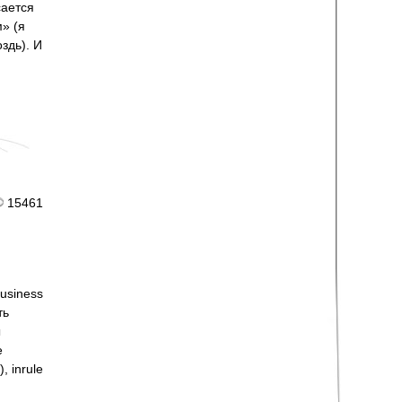
сается
м» (я
здь). И
15461
usiness
ть
ы
е
, inrule