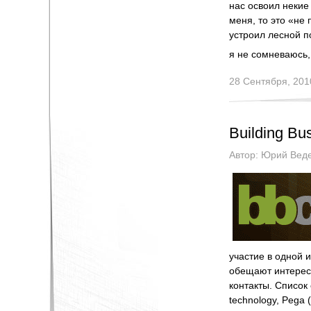
нас освоил некие
меня, то это «не 
устроил лесной п
я не сомневаюсь, 
28 Сентября, 201
Building Bu
Автор:
Юрий Вед
участие в одной и
обещают интересн
контакты. Список 
technology, Pega (