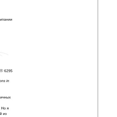
омпании
6295
ons in
личных
 Но я
й из