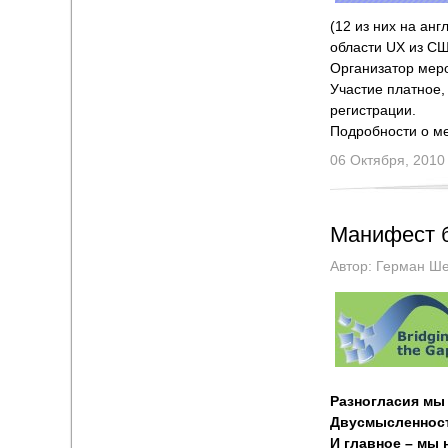
(12 из них на ан
области UX из СШ
Организатор мер
Участие платное,
регистрации.
Подробности о м
06 Октября, 2010
Манифест б
Автор:
Герман Ше
Разногласия мы 
Двусмысленност
И главное – мы