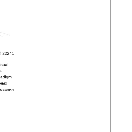
22241
isual
»
aradigm
нных
рования