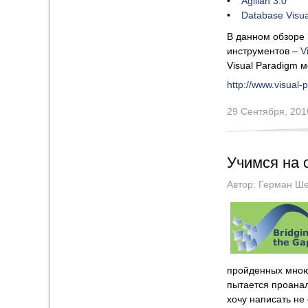
•
Agilian 3.0
•
Database Visual
В данном обзоре
инструментов –
V
Visual Paradigm 
http://www.visual
29 Сентября, 201
Учимся на 
Автор:
Герман Ше
пройденных мною 
пытается проанал
хочу написать не 