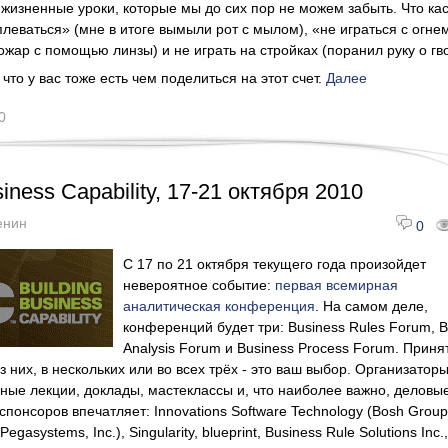
 жизненные уроки, которые мы до сих пор не можем забыть. Что ка
плеваться» (мне в итоге вымыли рот с мылом), «не играться с огне
ожар с помощью линзы) и не играть на стройках (поранил руку о гво
что у вас тоже есть чем поделиться на этот счет.
Далее
0
siness Capability, 17-21 октября 2010
енин
0
С 17 по 21 октября текущего года произойдет
невероятное событие:
первая всемирная
аналитическая конференция
. На самом деле,
конференций будет три: Business Rules Forum, B
Analysis Forum и Business Process Forum. Приня
з них, в нескольких или во всех трёх - это ваш выбор. Организатор
ые лекции, доклады, мастеклассы и, что наиболее важно, деловы
спонсоров впечатляет: Innovations Software Technology (Bosh Group)
Pegasystems, Inc.), Singularity, blueprint, Business Rule Solutions Inc.,