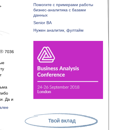
Помогите с примерами работы
ь
бизнес-аналитика с базами
данных
Senior BA
Нужен аналитик, фултайм
7036
рые
ту
т
сьма
либо
и. Да и
алее
Твой вклад