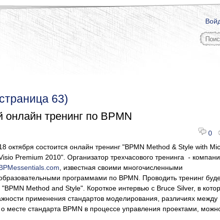
Вой
(страница 63)
 онлайн тренинг по BPMN
0
18 октября состоится онлайн тренинг "
BPMN Method & Style with Mic
Visio Premium 2010
". Организатор трехчасового тренинга - компан
BPMessentials.com
, известная своими многочисленными
образовательными программами по BPMN. Проводить тренинг буде
ги "BPMN Method and Style". Короткое интервью с Bruce Silver, в кото
важности применения стандартов моделирования, различиях межд
 о месте стандарта
BPMN
в процессе управления проектами, можн
.