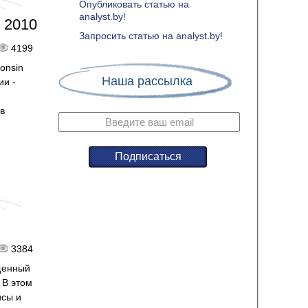
Опубликовать статью на
analyst.by!
 2010
Запросить статью на analyst.by!
4199
onsin
Наша рассылка
ии -
в
3384
щенный
 В этом
йсы и