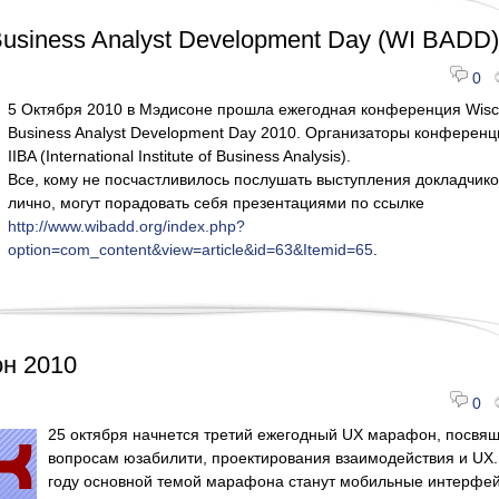
Business Analyst Development Day (WI BADD)
0
5 Октября 2010 в Мэдисоне прошла ежегодная конференция Wisc
Business Analyst Development Day 2010. Организаторы конференц
IIBA (International Institute of Business Analysis).
Все, кому не посчастливилось послушать выступления докладчико
лично, могут порадовать себя презентациями по ссылке
http://www.wibadd.org/index.php?
option=com_content&view=article&id=63&Itemid=65
.
н 2010
0
25 октября начнется третий ежегодный UX марафон, посвя
вопросам юзабилити, проектирования взаимодействия и UX.
году основной темой марафона станут мобильные интерфе