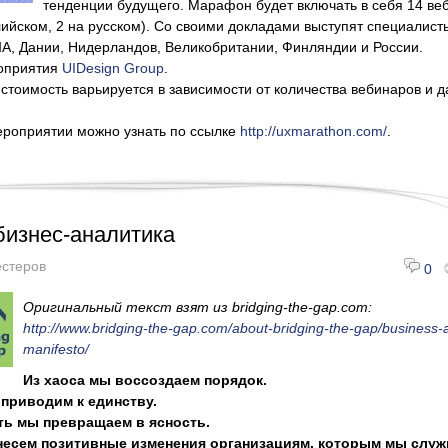
тенденции будущего. Марафон будет включать в себя 14 ве
глийском, 2 на русском). Со своими докладами выступят специалист
А, Дании, Нидерландов, Великобритании, Финляндии и России.
оприятия
UIDesign Group
.
 стоимость варьируется в зависимости от количества вебинаров и д
ероприятии можно узнать по ссылке
http://uxmarathon.com/
.
изнес-аналитика
стеров
0
Оригинальный текст взят из bridging-the-gap.com:
http://www.bridging-the-gap.com/about-bridging-the-gap/business-a
manifesto/
Из хаоса мы воссоздаем порядок.
приводим к единству.
ь мы превращаем в ясность.
 несем позитивные изменения организациям, которым мы служ