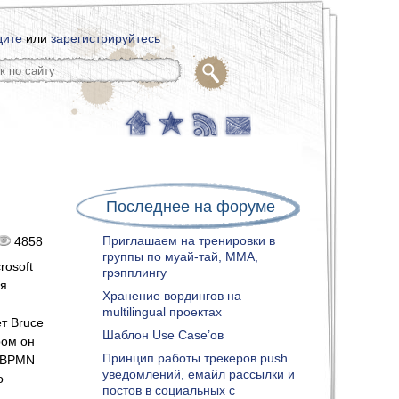
дите
или
зарегистрируйтесь
Последнее на форуме
Приглашаем на тренировки в
4858
группы по муай-тай, ММА,
rosoft
грэпплингу
ия
Хранение вордингов на
multilingual проектах
т Bruce
Шаблон Use Case’ов
ром он
Принцип работы трекеров push
у BPMN
уведомлений, емайл рассылки и
о
постов в социальных с