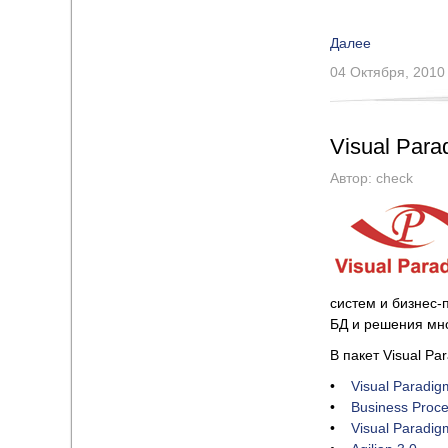
Далее
04 Октября, 2010
Visual Para
Автор:
check
систем и бизнес-
БД и решения мно
В пакет Visual P
•
Visual Paradig
•
Business Proces
•
Visual Paradi