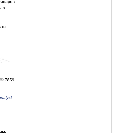
бинаров
ы в
аты
7859
nalyst-
им.