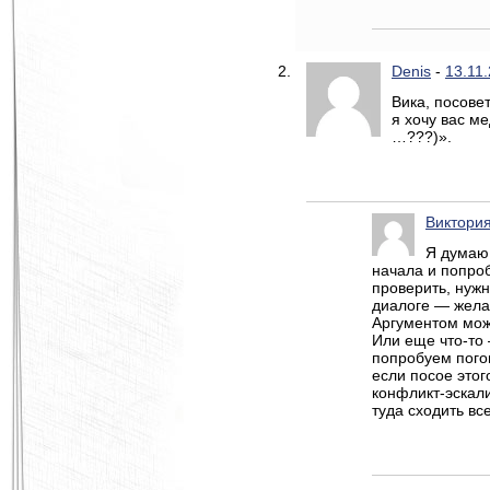
Denis
-
13.11.
Вика, посове
я хочу вас м
…???)».
Виктория
Я думаю,
начала и попро
проверить, нужн
диалоге — жела
Аргументом може
Или еще что-то 
попробуем погов
если посое этог
конфликт-эскали
туда сходить вс