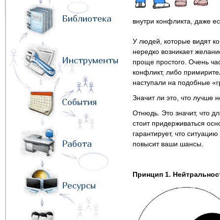
Библиотека
внутри конфликта, даже е
У людей, которые видят ко
нередко возникает желание
Инструменты
проще простого. Очень час
конфликт, либо примирител
наступали на подобные «г
Значит ли это, что лучше н
События
Отнюдь. Это значит, что д
стоит придерживаться осн
гарантирует, что ситуаци
Работа
повысит ваши шансы.
Принцип 1. Нейтральнос
Ресурсы