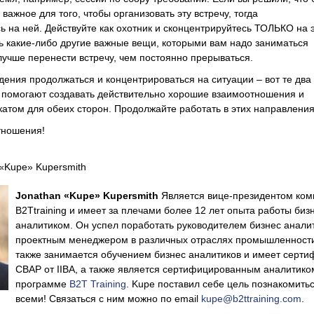
 важное для того, чтобы организовать эту встречу, тогда
ь на ней. Действуйте как охотник и сконцентрируйтесь ТОЛЬКО на 
ть какие-либо другие важные вещи, которыми вам надо заниматься
лучше перенести встречу, чем постоянно прерываться.
дения продолжаться и концентрироваться на ситуации – вот те два
 помогают создавать действительно хорошие взаимоотношения и
катом для обеих сторон. Продолжайте работать в этих направления
тношения!
«Kupe» Kupersmith
Jonathan
«
Kupe
»
Kupersmith
Является вице-президентом ком
B2Ttraining и имеет за плечами более 12 лет опыта работы биз
аналитиком. Он успел поработать руководителем бизнес анали
проектным менеджером в различных отраслях промышленност
также занимается обучением бизнес аналитиков и имеет серти
CBAP от IIBA, а также является сертифицированным аналитико
программе
B2T Training
. Kupe поставил себе цель познакомитьс
всеми! Связаться с ним можно по email
kupe@b2ttraining.com
.