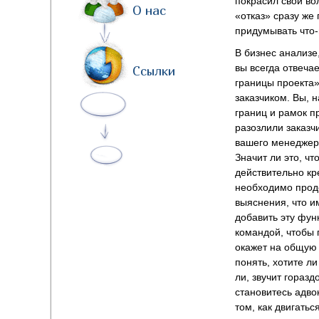
покрасил свои во
О нас
«отказ» сразу же
придумывать что-
В бизнес анализе
вы всегда отвечае
Ссылки
границы проекта»
заказчиком. Вы, 
границ и рамок пр
разозлили заказч
вашего менеджера
Значит ли это, ч
действительно кр
необходимо продо
выяснения, что и
добавить эту фун
командой, чтобы 
окажет на общую 
понять, хотите л
ли, звучит гораз
становитесь адво
том, как двигатьс