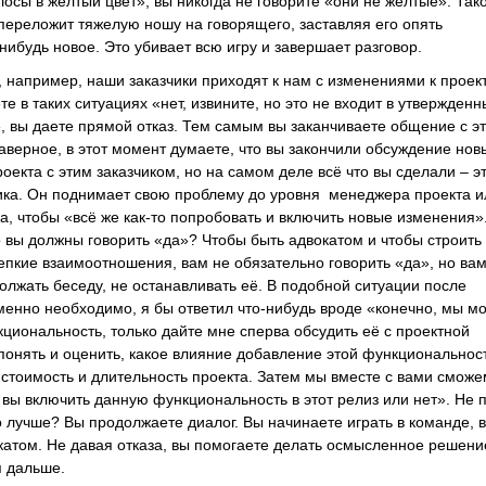
лосы в жёлтый цвет», вы никогда не говорите «они не жёлтые». Так
 переложит тяжелую ношу на говорящего, заставляя его опять
нибудь новое. Это убивает всю игру и завершает разговор.
, например, наши заказчики приходят к нам с изменениями к проект
те в таких ситуациях «нет, извините, но это не входит в утвержден
, вы даете прямой отказ. Тем самым вы заканчиваете общение с э
наверное, в этот момент думаете, что вы закончили обсуждение нов
оекта с этим заказчиком, но на самом деле всё что вы сделали – э
ика. Он поднимает свою проблему до уровня менеджера проекта и
, чтобы «всё же как-то попробовать и включить новые изменения»
то вы должны говорить «да»? Чтобы быть адвокатом и чтобы строить
епкие взаимоотношения, вам не обязательно говорить «да», но ва
лжать беседу, не останавливать её. В подобной ситуации после
менно необходимо, я бы ответил что-нибудь вроде «конечно, мы м
кциональность, только дайте мне сперва обсудить её с проектной
понять и оценить, какое влияние добавление этой функциональнос
стоимость и длительность проекта. Затем мы вместе с вами сможе
и вы включить данную функциональность в этот релиз или нет». Не 
до лучше? Вы продолжаете диалог. Вы начинаете играть в команде, 
катом. Не давая отказа, вы помогаете делать осмысленное решени
я дальше.