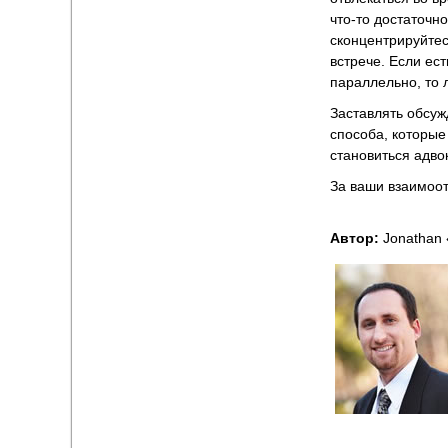
что-то достаточно
сконцентрируйтес
встрече. Если ес
параллельно, то 
Заставлять обсуж
способа, которые
становиться адво
За ваши взаимоо
Автор:
Jonathan 