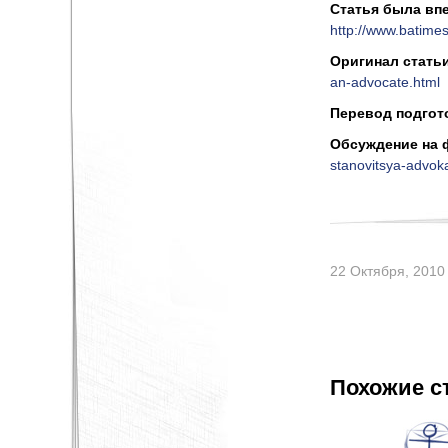
Статья была вп
http://www.batime
Оригинал стать
an-advocate.html
Перевод подгот
Обсуждение на 
stanovitsya-advo
22 Октября, 2010
Похожие с