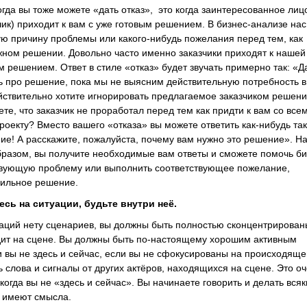
огда вы тоже можете «дать отказ», это когда заинтересованное лиц
чик) приходит к вам с уже готовым решением. В бизнес-анализе нас
ю причину проблемы или какого-нибудь пожелания перед тем, как
жном решении. Довольно часто именно заказчики приходят к нашей
м решением. Ответ в стиле «отказ» будет звучать примерно так: «Д
ь про решение, пока мы не выясним действительную потребность в
ствительно хотите игнорировать предлагаемое заказчиком решен
те, что заказчик не проработал перед тем как придти к вам со все
роекту? Вместо вашего «отказа» вы можете ответить как-нибудь так
е! А расскажите, пожалуйста, почему вам нужно это решение». Н
бразом, вы получите необходимые вам ответы и сможете помочь би
твующую проблему или выполнить соответствующее пожелание,
вильное решение.
сь на ситуации, будьте внутри неё.
заций нету сценариев, вы должны быть полностью сконцентрирован
дит на сцене. Вы должны быть по-настоящему хорошим активным
 вы не здесь и сейчас, если вы не сфокусированы на происходяще
ь слова и сигналы от других актёров, находящихся на сцене. Это о
когда вы не «здесь и сейчас». Вы начинаете говорить и делать вся
е имеют смысла.