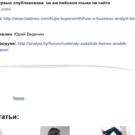
ервые опубликована на английском языке на сайте
s.com/
.
и:
http://www.batimes.com/kupe-kupersmith/how-a-business-analyst-b
овлен
: Юрий Веденин
форуме:
http://analyst.by/forum/materialy-saita/kak-biznes-analitik-
katom
Чирик
татьи: