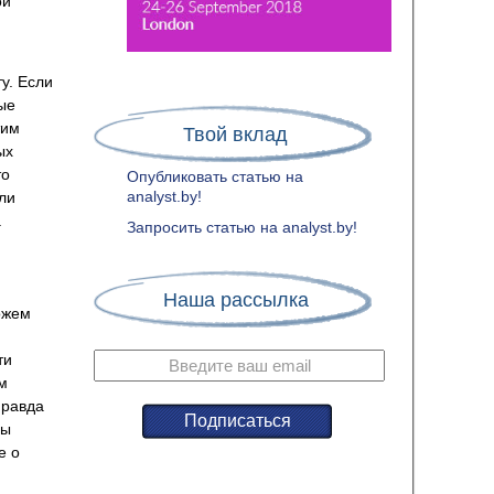
ой
у. Если
ные
тим
Твой вклад
ых
то
Опубликовать статью на
analyst.by!
ли
.
Запросить статью на analyst.by!
м
Наша рассылка
ожем
ти
м
правда
вы
е о