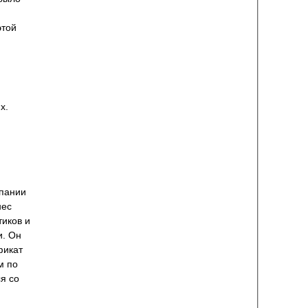
этой
х.
пании
нес
тиков и
и. Он
фикат
м по
я со