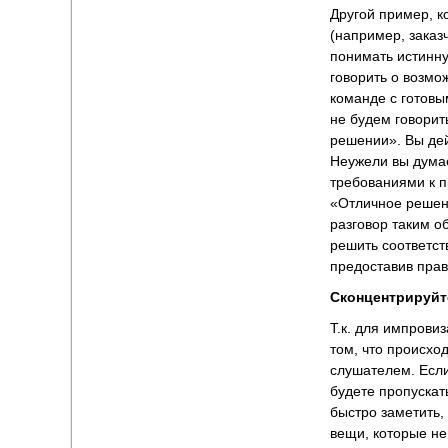
Другой пример, к
(например, заказ
понимать истинну
говорить о возмо
команде с готовы
не будем говорит
решении». Вы дей
Неужели вы думае
требованиями к п
«Отличное решени
разговор таким о
решить соответс
предоставив пра
Сконцентрируйте
Т.к. для импрови
том, что происхо
слушателем. Если
будете пропускат
быстро заметить, 
вещи, которые н