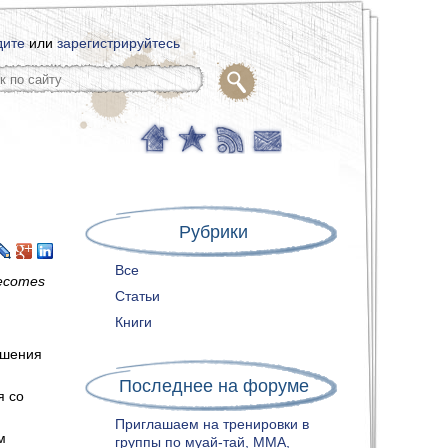
дите
или
зарегистрируйтесь
Рубрики
Все
Becomes
Статьи
Книги
ошения
Последнее на форуме
я со
Приглашаем на тренировки в
м
группы по муай-тай, ММА,