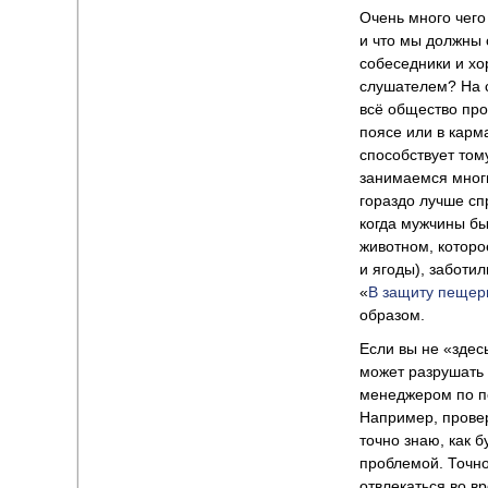
Очень много чего
и что мы должны 
собеседники и хо
слушателем? На с
всё общество про
поясе или в карм
способствует том
занимаемся многи
гораздо лучше сп
когда мужчины бы
животном, котор
и ягоды), заботил
«
В защиту пещер
образом.
Если вы не «здесь
может разрушать 
менеджером по п
Например, провер
точно знаю, как б
проблемой. Точно
отвлекаться во в