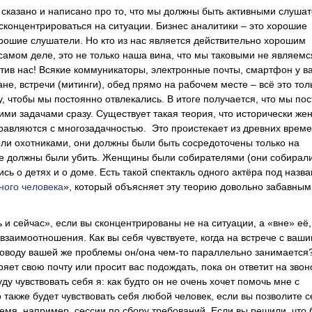
 сказано и написано про то, что мы должны быть активными слуша
сконцентрироваться на ситуации. Бизнес аналитики – это хорошие
рошие слушатели. Но кто из нас является действительно хорошим
амом деле, это не только наша вина, что мы таковыми не являемс
тив нас! Всякие коммуникаторы, электронные почты, смартфон у в
ане, встречи (митинги), обед прямо на рабочем месте – всё это тол
у, чтобы мы постоянно отвлекались. В итоге получается, что мы по
ми задачами сразу. Существует такая теория, что исторически ж
равляются с многозадачностью. Это проистекает из древних време
ли охотниками, они должны были быть сосредоточены только на
ое должны были убить. Женщины были собирателями (они собирал
ись о детях и о доме. Есть такой спектакль одного актёра под назв
ного человека
», который объясняет эту теорию довольно забавным
 и сейчас», если вы сконцентрированы не на ситуации, а «вне» её,
взаимоотношения. Как вы себя чувствуете, когда на встрече с ваш
оводу вашей же проблемы он/она чем-то параллельно занимается
яет свою почту или просит вас подождать, пока он ответит на звон
уду чувствовать себя я: как будто он не очень хочет помочь мне с
 также будет чувствовать себя любой человек, если вы позволите с
ремя, например, сессии по сбору требований. Если вы решили, что