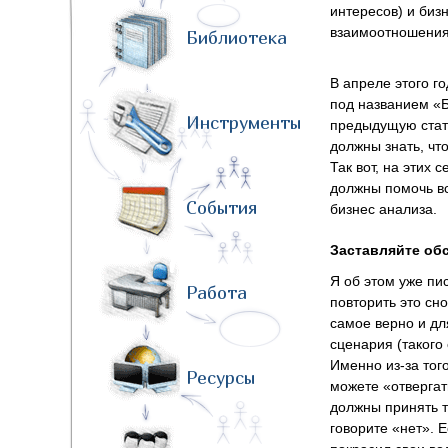
интересов) и биз
взаимоотношения
Библиотека
В апреле этого г
под названием «
Инструменты
предыдущую стат
должны знать, чт
Так вот, на этих
должны помочь в
События
бизнес анализа.
Заставляйте обс
Я об этом уже пи
Работа
повторить это сно
самое верно и для
сценария (такого
Именно из-за тог
Ресурсы
можете «отвергать
должны принять то
говорите «нет». Е