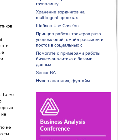
грэпплингу
Хранение вордингов на
multilingual проектах
Шаблон Use Case’ов
итиков
Принцип работы трекеров push
ы
уведомлений, емайл рассылки и
постов в социальных с
анте.
ые
Помогите с примерами работы
ти
бизнес-аналитика с базами
данных
Senior BA
Нужен аналитик, фултайм
. То же
о
тервью.
 не
ыто не
то ты