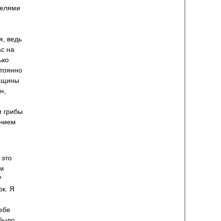
телями
я, ведь
ас на
ько
стоянно
енщины
н,
и грибы
анием
 это
им
?
ок. Я
ебе
 было