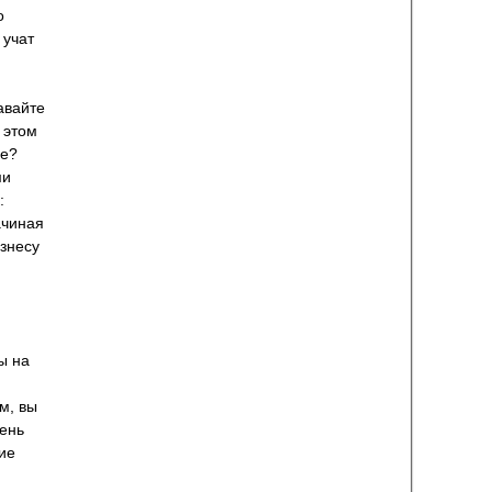
о
 учат
авайте
 этом
ие?
ми
:
ачиная
знесу
ы на
м, вы
чень
кие