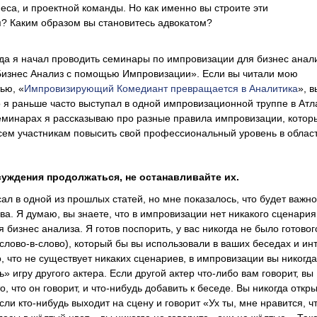
неса, и проектной команды. Но как именно вы строите эти
? Каким образом вы становитесь адвокатом?
ода я начал проводить семинары по импровизации для бизнес анал
Бизнес Анализ с помощью Импровизации». Если вы читали мою
ью, «
Импровизирующий Комедиант превращается в Аналитика
», в
о я раньше часто выступал в одной импровизационной труппе в Атл
 семинарах я рассказываю про разные правила импровизации, котор
сем участникам повысить свой профессиональный уровень в облас
уждения продолжаться, не останавливайте их.
сал в одной из прошлых статей, но мне показалось, что будет важно
ва. Я думаю, вы знаете, что в импровизации нет никакого сценария
 бизнес анализа. Я готов поспорить, у вас никогда не было готовог
 слово-в-слово), который бы вы использовали в ваших беседах и ин
о, что не существует никаких сценариев, в импровизации вы никогда
» игру другого актера. Если другой актер что-либо вам говорит, вы
, что он говорит, и что-нибудь добавить к беседе. Вы никогда откр
сли кто-нибудь выходит на сцену и говорит «Ух ты, мне нравится, ч