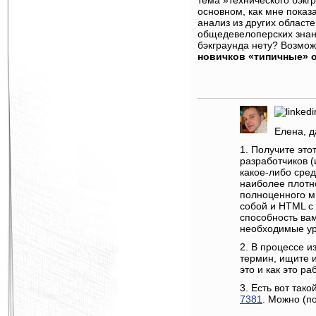
тема »технического бэкг
основном, как мне показ
анализ из других област
общедевелоперских знани
бэкграунда нету? Возмо
новичков
«типичные» о
Елена, д
1. Получите эт
разработчиков (
какое-либо сред
наиболее плотно
полноценного м
собой и HTML c
способность ва
необходимые уро
2. В процессе и
термин, ищите и
это и как это р
3. Есть вот тако
7381
. Можно (по