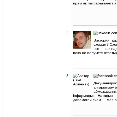
прам як патрабаваннi з 
Виктория, зд
схемам? Схем
все — так на
пока не получите ответы)
Дакуменцiрую
алгарытмау р
абмежаваннi,
iнфармацыю. Натацыя — пр
дапамогай схем — мая ак