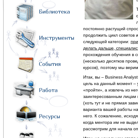
Библиотека
постоянно растущий спрос
продолжить цикл советов 
Инструменты
следующей категории:
при
делать дальше, специалис
прохождения обучения в с
(несколько десятков пров
События
курсов), поэтому мы верим
Итак, вы – Business Analys
цель на данный момент – 
Работа
«пройти», а извлечь из не
заинтересованным лицам к
(хоть тут и не прямая зав
варианта вашей работы на
Ресурсы
него. К сожалению, исход
когда ментора им не выде
рассмотрим для начала о