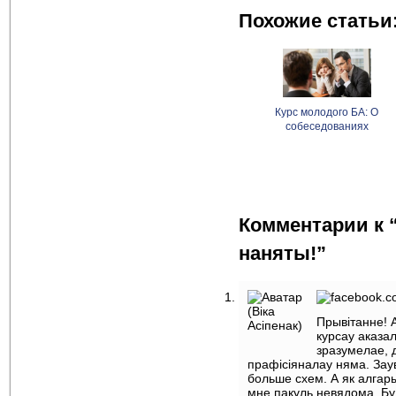
Похожие статьи
Курс молодого БА: О
собеседованиях
Комментарии к 
наняты!”
Прывiтанне! 
курсау аказа
зразумелае, 
прафiсiяналау няма. Зау
больше схем. А як алгар
мне пакуль невядома. Бу