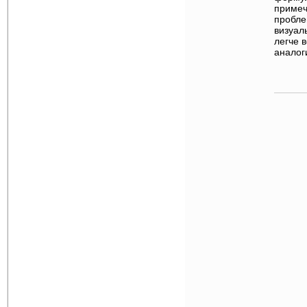
примеч
пробле
визуал
легче 
анало