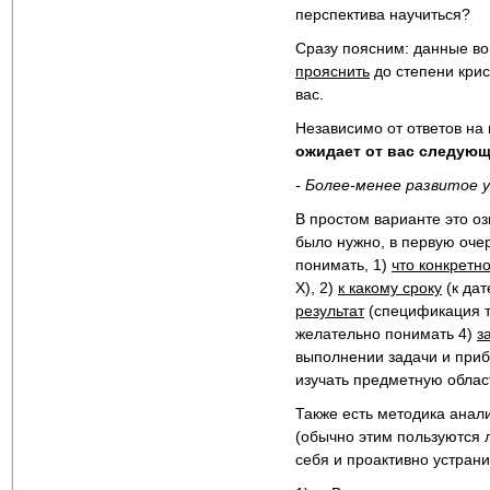
перспектива научиться?
Сразу поясним: данные во
прояснить
до степени крис
вас.
Независимо от ответов н
ожидает от вас следую
- Более-менее развитое 
В простом варианте это озн
было нужно, в первую оче
понимать, 1)
что конкретно
X), 2)
к какому сроку
(к дат
результат
(спецификация т
желательно понимать 4)
з
выполнении задачи и приб
изучать предметную област
Также есть методика анал
(обычно этим пользуются 
себя и проактивно устрани