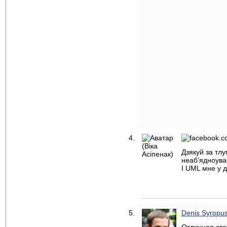
Дзякуй за тл
неаб’ядноува
I UML мне у д
Denis Syropu