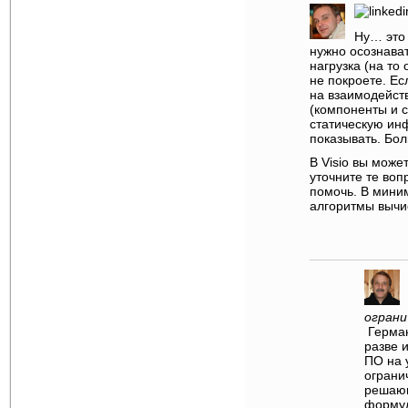
Ну… это 
нужно осознава
нагрузка (на то
не покроете. Ес
на взаимодейст
(компоненты и с
статическую ин
показывать. Бо
В Visio вы може
уточните те во
помочь. В мини
алгоритмы вычи
ограни
Герман,
разве 
ПО на 
ограни
решающ
формул