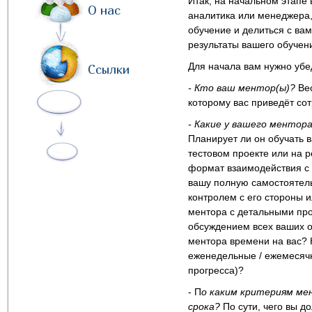
Итак, на начальном этапе
О нас
аналитика или менеджера,
обучение и делиться с вам
результаты вашего обучени
Для начала вам нужно убед
Ссылки
- Кто ваш ментор(ы)?
Ве
которому вас приведёт со
- Какие у вашего ментора
Планирует ли он обучать в
тестовом проекте или на 
формат взаимодействия с 
вашу полную самостоятел
контролем с его стороны и
ментора с детальными пр
обсуждением всех ваших о
ментора времени на вас? 
еженедельные / ежемесячн
прогресса)?
- П
о каким критериям ме
срока?
По сути, чего вы д