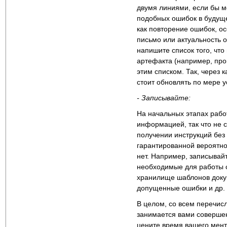
двумя линиями, если бы мо
подобных ошибок в будуще
как повторение ошибок, о
письмо или актуальность о
напишите список того, что
артефакта (например, про
этим списком. Так, через к
стоит обновлять по мере у
- Записывайте:
На начальных этапах рабо
информацией, так что не с
получении инструкций без
гарантированной вероятно
нет. Например, записывайт
необходимые для работы с
хранилище шаблонов докуме
допущенные ошибки и др.
В целом, со всем перечис
занимается вами совершен
цените время вашего мент