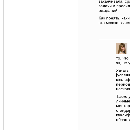
заканчивала, с
задачи и просил
ожиданий.
Как понять, ка
это можно выяс
то, чт
зп, не
Узнать
[успеш
квалиф
период
наскол
Также 
личные
ментор
станда
квалиф
област