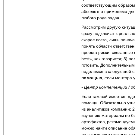
соответствующим образом 
абсолютно применимо для
любого рода задач.
Рассмотрим другую ситуа
сразу подключат к реально
скорее всего, лишь поначал
понять области ответствен
проекта риски, связанные 
best», как говорится; 3) 
готовить. Дополнительными
поделимся в следующей ст
помощью
, если ментора 
- Центр компетенции / о
Если таковой имеется, «до
помощи. Обязательно узна
из аналитиков компании; 
изучению материалы по би
артефактов, рекомендуемы
можно найти описание обяз
ли в компании система ква