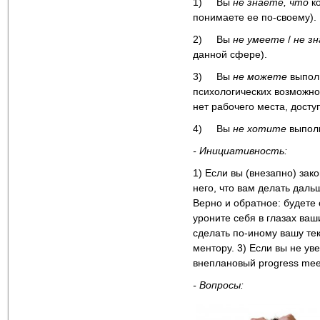
1) Вы
не знаете, что
к
понимаете ее по-своему).
2) Вы
не умеете
/
не з
данной сфере).
3) Вы
не можете
выполн
психологических возможно
нет рабочего места, досту
4) Вы
не хотите
выполн
- Инициативность:
1) Если вы (внезапно) зак
него, что вам делать даль
Верно и обратное: будете 
уроните себя в глазах ваши
сделать по-иному вашу те
ментору. 3) Если вы не у
внеплановый progress mee
- Вопросы
: