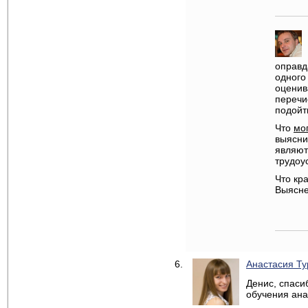
оправд
одного
оценив
перечи
подойт
Что
мо
выясни
являют
трудоу
Что кр
Выясне
Анастасия Ту
Денис, спаси
обучения ана