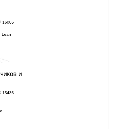
16005
и Lean
чиков и
15436
го