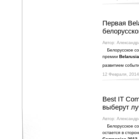
Первая Bel
белорусско
Автор:
Александр
Белорусское со
премии
Belarusi
развитием событ
12 Февраля, 2014
Best IT Co
выберут лу
Автор:
Александр
Белорусское со
остается в стор