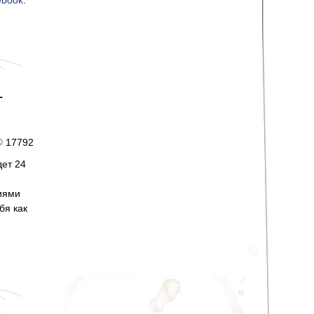
ebook
.
-
17792
ет 24
иями
бя как