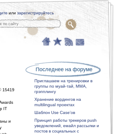
дите
или
зарегистрируйтесь
Последнее на форуме
Приглашаем на тренировки в
группы по муай-тай, ММА,
15419
грэпплингу
Хранение вордингов на
 Awards
multilingual проектах
р IT
Шаблон Use Case’ов
Принцип работы трекеров push
аны и
уведомлений, емайл рассылки и
у
постов в социальных с
с на