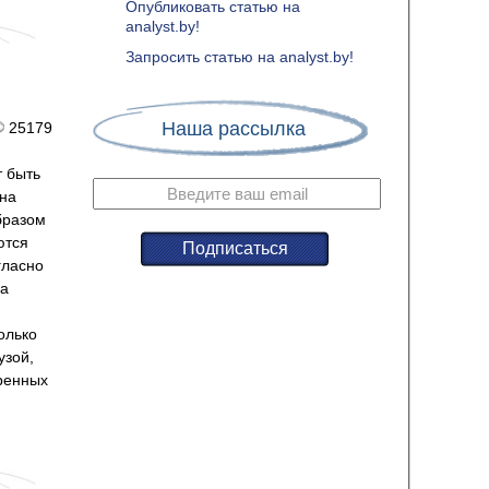
Опубликовать статью на
analyst.by!
Запросить статью на analyst.by!
Наша рассылка
25179
 быть
 на
бразом
ются
гласно
ра
олько
узой,
еренных