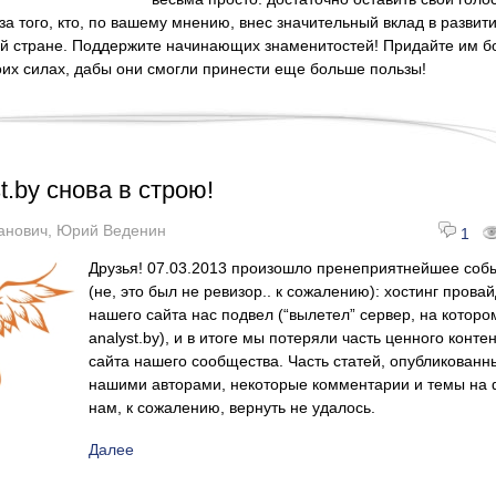
за того, кто, по вашему мнению, внес значительный вклад в развит
ей стране. Поддержите начинающих знаменитостей! Придайте им 
оих силах, дабы они смогли принести еще больше пользы!
t.by снова в строю!
анович
,
Юрий Веденин
1
Друзья! 07.03.2013 произошло пренеприятнейшее соб
(не, это был не ревизор.. к сожалению): хостинг прова
нашего сайта нас подвел (“вылетел” сервер, на которо
analyst.by), и в итоге мы потеряли часть ценного конте
сайта нашего сообщества. Часть статей, опубликованн
нашими авторами, некоторые комментарии и темы на
нам, к сожалению, вернуть не удалось.
Далее