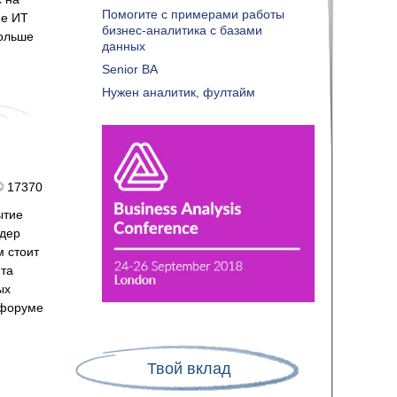
Помогите с примерами работы
ие ИТ
бизнес-аналитика с базами
больше
данных
Senior BA
Нужен аналитик, фултайм
17370
ытие
йдер
м стоит
нта
ых
 форуме
Твой вклад