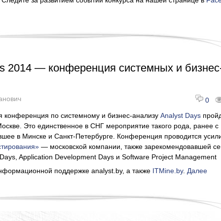
. Следите за развитием событий конкурса на нашей странице в
Fac
ys 2014 — конференция системных и бизнес
анович
0
 конференция по системному и бизнес-анализу
Analyst Days
пройд
Москве. Это единственное в СНГ мероприятие такого рода, ранее с
вшее в Минске и Санкт-Петербурге. Конференция проводится усил
стирования»
— московской компании, также зарекомендовавшей се
Days, Application Development Days и Software Project Management
нформационной поддержке analyst.by, а также
ITMine.by
.
Далее