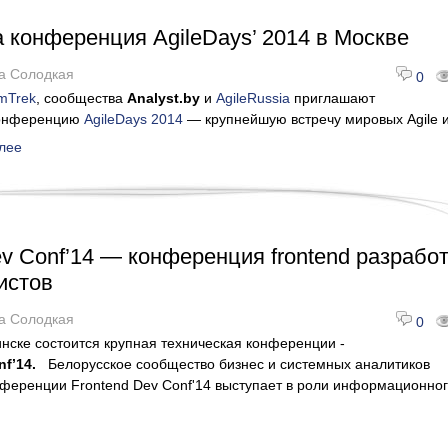
а конференция AgileDays’ 2014 в Москве
а Солодкая
0
mTrek
, сообщества
Analyst.by
и
AgileRussia
приглашают
конференцию
AgileDays 2014
— крупнейшую встречу мировых Agile 
лее
ev Conf’14 — конференция frontend разработ
истов
а Солодкая
0
нске состоится крупная техническая конференции -
nf’14.
Белорусское сообщество бизнес и системных аналитиков
ференции Frontend Dev Conf'14 выступает в роли информационно