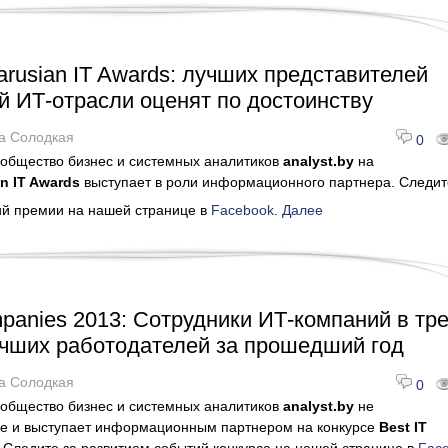
arusian IT Awards: лучших представителей
й ИТ-отрасли оценят по достоинству
а Солодкая
0
общество бизнес и системных аналитиков
analyst.by
на
an IT Awards
выступает в роли информационного партнера. Следит
ий премии на нашей странице в
Facebook
.
Далее
mpanies 2013: Сотрудники ИТ-компаний в тре
чших работодателей за прошедший год
а Солодкая
0
общество бизнес и системных аналитиков
analyst.by
не
оне и выступает информационным партнером на конкурсе
Best IT