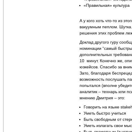
«Правильная» культура
А у кого хоть что-то из эт
вакуумным пеплом. Шутка.Т
решения этих проблем леж
Доклад другого гуру сообщ
номинации “самый быстры
дополнительных требовани
10 минут. Конечно же, опи
юзкейсов. Спасибо за вни
Зато, благодаря беспреце
возможность послушать па
попытался (вполне убедите
аналитик – технарь или пс
мнению Дмитрия – это:
Говорить на языке stake
Уметь быстро учиться
Быть свободным от стер
Уметь излагать свои мы
Быть грамотным (в устн