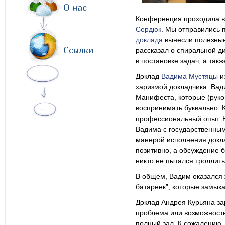
О нас
Конференция проходила в
Сердюк
. Мы отправились п
доклада
вынесли полезные
Ссылки
рассказал о спиральной ди
в постановке задач, а так
Доклад
Вадима Мустяцы
и
харизмой докладчика. Вад
Манифеста, которые (руко
воспринимать буквально. 
профессиональный опыт. Н
Вадима с государственны
манерой исполнения докла
позитивно, а обсуждение 
никто не пытался троллит
В общем, Вадим оказался 
батареек”, которые замыка
Доклад Андрея Курьяна за
проблема или возможность
полный зал. К сожалению,