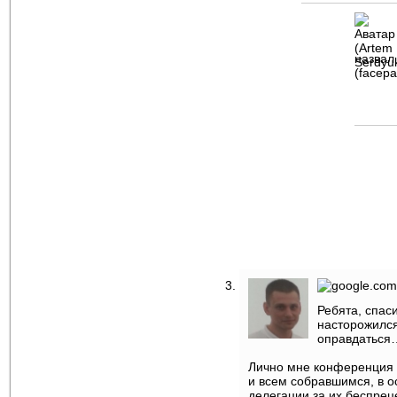
назвал
(facepa
Ребята, спас
насторожился
оправдаться…
Лично мне конференция п
и всем собравшимся, в о
делегации за их беспрец