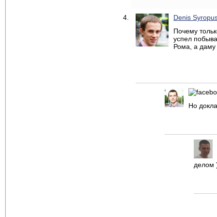
Denis Syropu
Почему тольк
успел побыва
Рома, а даму
Но докл
делом )