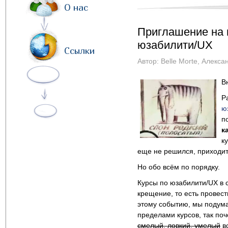
О нас
Приглашение на 
юзабилити/UX
Ссылки
Автор:
Belle Morte
,
Алекса
В
Р
ю
п
к
к
еще не решился, приходит
Но обо всём по порядку.
Курсы по юзабилити/UX в 
крещение, то есть провес
этому событию, мы подума
пределами курсов, так по
смелый, ловкий, умелый
вс