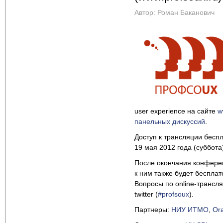
Автор:
Роман Баканович
user experience на сайте
w
панельных дискуссий
.
Доступ к трансляции бесп
19 мая 2012 года (суббота
После окончания конферен
к ним также будет бесплат
Вопросы по online-трансля
twitter (
#profsoux
).
Партнеры:
НИУ ИТМО
,
Or