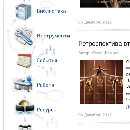
Библиотека
06 Декабря, 2012
Инструменты
Ретроспектива вт
Автор:
Юлия Шамрей
События
О
к
р
1
Работа
З
д
п
Д
Ресурсы
04 Декабря, 2012