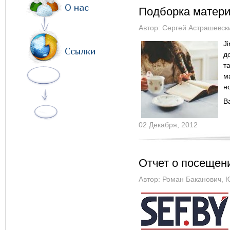
О нас
Подборка матери
Автор:
Сергей Астрашевск
Ji
Ссылки
д
т
м
н
В
02 Декабря, 2012
Отчет о посещени
Автор:
Роман Баканович
,
Ю