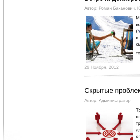
Автор:
Роман Баканович
,
Ю
М
в
(
h
в
с
т
29 Ноября, 2012
Скрытые проблем
Автор:
Администратор
Т
п
т
д
о