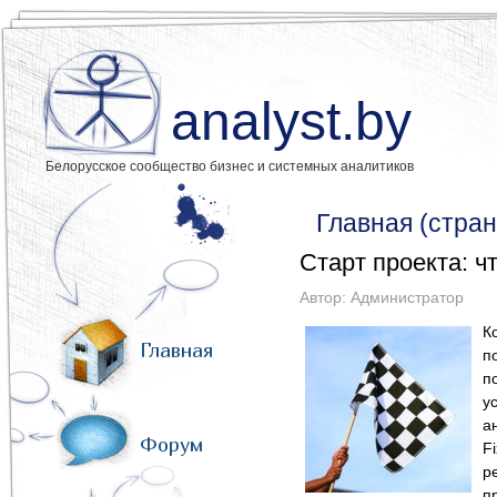
analyst.by
Белорусское сообщество бизнес и системных аналитиков
Главная (стран
Старт проекта: чт
Автор:
Администратор
К
Главная
п
п
у
а
Форум
F
р
п