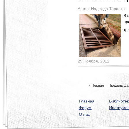
Автор:
Надежда Тарасюк
В 
пр
тр
29 Ноября, 2012
< Первая
Предыдуща
Главная
Библиотек
Форум
Инструме
О нас