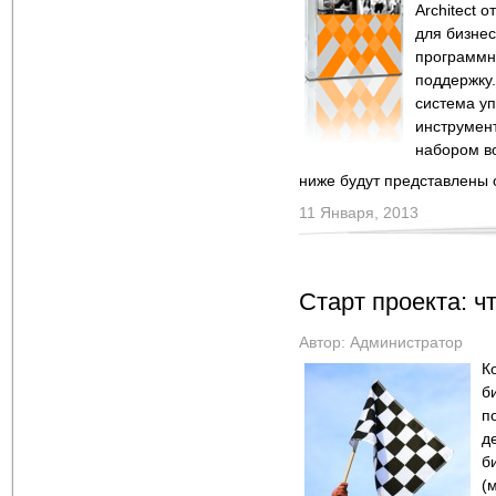
Architect 
для бизнес
программно
поддержку.
система у
инструмен
набором во
ниже будут представлены 
11 Января, 2013
Старт проекта: чт
Автор:
Администратор
К
б
п
д
б
(