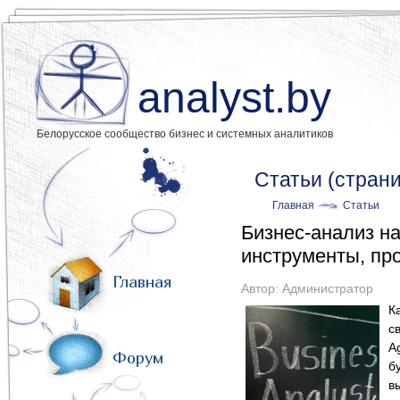
analyst.by
Белорусское сообщество бизнес и системных аналитиков
Статьи (страни
Главная
Статьи
Бизнес-анализ на
инструменты, пр
Главная
Автор:
Администратор
К
с
A
Форум
б
в