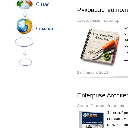
О нас
Руководство пол
Автор:
Администратор
С
Ссылки
с
a
р
п
д
17 Января, 2013
Enterprise Archite
Автор:
Герман Шестеров
12 декабря
версия им
анализ нов