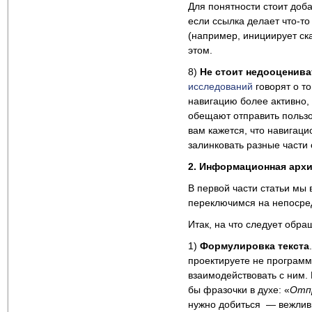
Для понятности стоит доб
если ссылка делает что-то
(например, инициирует ск
этом.
8)
Не стоит недооценив
исследований
говорят о т
навигацию более активно,
обещают отправить пользо
вам кажется, что навигаци
залинковать разные части 
2. Информационная архи
В первой части статьи мы
переключимся на непосре
Итак, на что следует обра
1)
Формулировка текста
проектируете не программу
взаимодействовать с ним.
бы фразочки в духе: «
Отпр
нужно добиться — вежливы