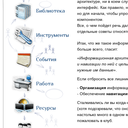
архитектуре, ни в коем сл
интерфейс. Как правило, н
Библиотека
но для начала, чтобы упр
компонентом.
Все, о чем пойдет речь д
отдельные советы относя
Инструменты
Итак, что же такое инфор
больше всего, гласит:
«
Информационная архит
События
и навигации по ней с це
нужные им данные
».
Если отбросить все лишние
Работа
-
Организация
информац
- Обеспечение
навигаци
Сталкивались ли вы когда-
Ресурсы
(хотя подозревали, что он
настолько много в одном м
пожаловать в клуб.