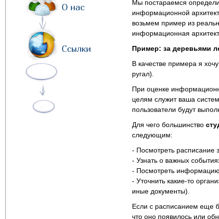
Мы постараемся определит
О нас
информационной архитекту
возьмем пример из реально
информационная архитекту
Ссылки
Пример: за деревьями л
В качестве примера я хоч
ругал).
При оценке информационно
целям служит ваша систем
пользователи будут выпол
Для чего большинство
сту
следующим:
- Посмотреть расписание з
- Узнать о важных события
- Посмотреть информацию о
- Уточнить какие-то орган
иные документы).
Если с расписанием еще б
что оно появилось или обн