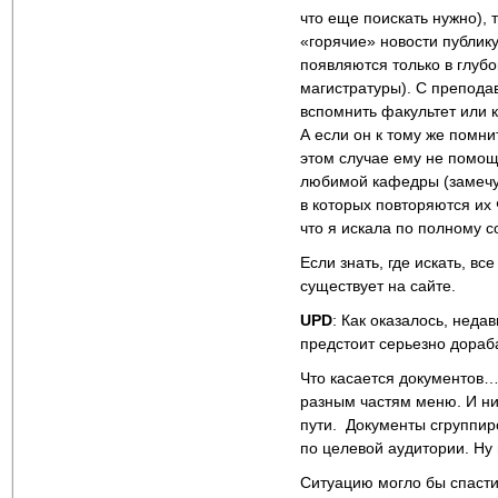
что еще поискать нужно),
«горячие» новости публик
появляются только в глуб
магистратуры). С препода
вспомнить факультет или 
А если он к тому же помни
этом случае ему не помощ
любимой кафедры (замечу,
в которых повторяются их
что я искала по полному 
Если знать, где искать, вс
существует на сайте.
UPD
: Как оказалось, неда
предстоит серьезно дораб
Что касается документов…
разным частям меню. И ни 
пути. Документы сгруппиро
по целевой аудитории. Ну 
Ситуацию могло бы спасти