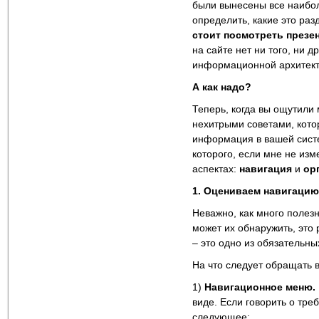
были вынесены все наибол
определить, какие это ра
стоит посмотреть през
на сайте нет ни того, ни 
информационной архитекту
А как надо?
Теперь, когда вы ощутили
нехитрыми советами, кото
информация в вашей систе
которого, если мне не из
аспектах:
навигация
и
ор
1. Оцениваем навигацию
Неважно, как много полез
может их обнаружить, это
– это одно из обязательны
На что следует обращать 
1)
Навигационное меню.
виде. Если говорить о тре
следующее: