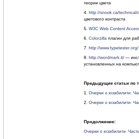
теории цвета
4.
http://snook.ca/technical/
цветового контраста
5.
W3C Web Content Accessib
6.
Сolorzilla
плагин для рабо
7.
http://www.typetester.org/
8.
http://wordmark.it/
— инст
установленных на компью
Предыдущие статьи по 
1.
Очерки о юзабилити. Ча
2.
Очерки о юзабилити. Ча
Продолжение:
Очерки о юзабилити. Част