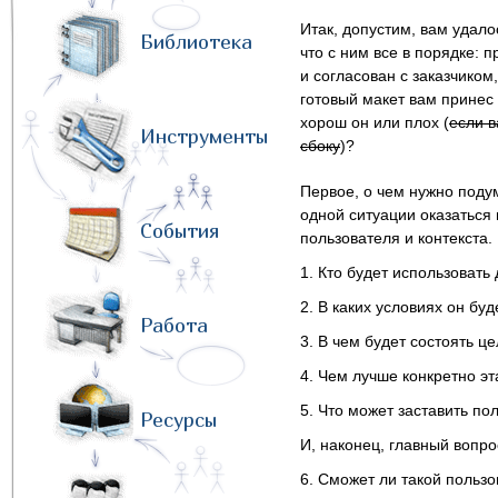
Итак, допустим, вам удало
Библиотека
что с ним все в порядке: 
и согласован с заказчико
готовый макет вам принес 
хорош он или плох (
если в
Инструменты
сбоку
)?
Первое, о чем нужно подум
одной ситуации оказатьс
События
пользователя и контекста.
1. Кто будет использовать
2. В каких условиях он бу
Работа
3. В чем будет состоять ц
4. Чем лучше конкретно э
5. Что может заставить по
Ресурсы
И, наконец, главный вопро
6. Сможет ли такой пользо