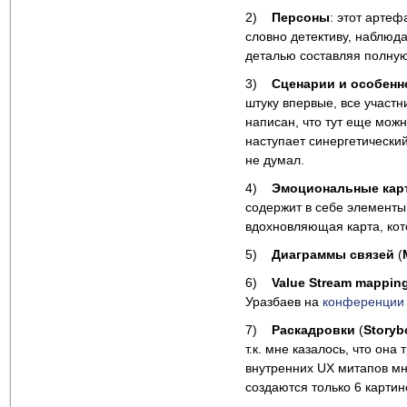
2)
Персоны
: этот артеф
словно детективу, наблюд
деталью составляя полную
3)
Сценарии и особенн
штуку впервые, все участн
написан, что тут еще мож
наступает синергетический
не думал.
4)
Эмоциональные кар
содержит в себе элементы 
вдохновляющая карта, ко
5)
Диаграммы связей
(
6)
Value
Stream
mappin
Уразбаев на
конференции 
7)
Раскадровки
(
Storyb
т.к. мне казалось, что он
внутренних UX митапов мн
создаются только 6 карти