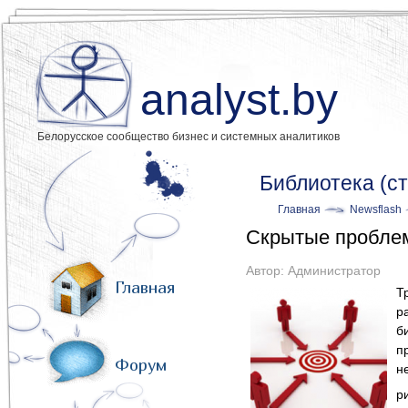
analyst.by
Белорусское сообщество бизнес и системных аналитиков
Библиотека (с
Главная
Newsflash
Скрытые проблем
Автор:
Администратор
Главная
Т
р
б
п
Форум
н
р