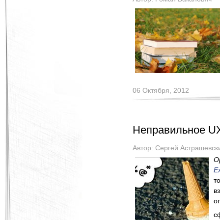
06 Октября, 2012
Неправильное UX
Автор:
Сергей Астрашевск
О
E
т
в
о
с