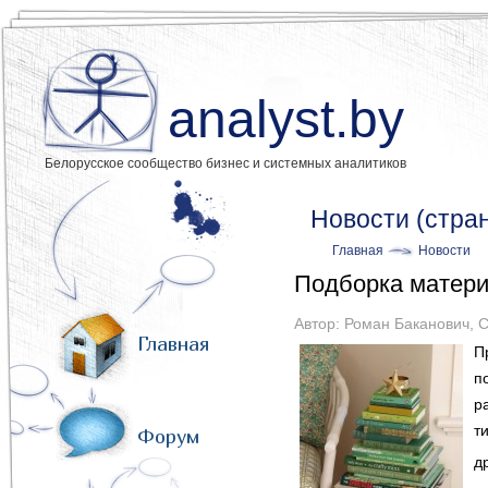
analyst.by
Белорусское сообщество бизнес и системных аналитиков
Новости (стра
Главная
Новости
Подборка матери
Автор:
Роман Баканович
,
С
Главная
П
п
р
т
Форум
д