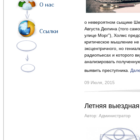
О нас
о невероятном сыщике Шер
Августа Дюпина (того само
Ссылки
улице Морг”), Холмс пред
критическое мышление не 
эксцентричного, но гениал
радиопьесах и которого ви
анализировать полученну
выявить преступника.
Дал
09 Июля, 2015
Летняя выездная
Автор:
Администратор